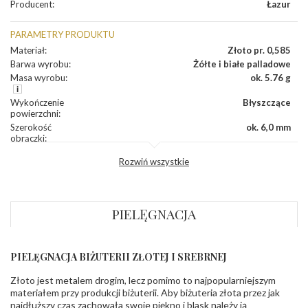
Producent
:
Łazur
PARAMETRY PRODUKTU
Materiał
:
Złoto pr. 0,585
Barwa wyrobu
:
Żółte i białe palladowe
Masa wyrobu
:
ok. 5.76 g
Wykończenie
Błyszczące
powierzchni
:
Szerokość
ok. 6,0 mm
obrączki
:
Profil
Płaski
Rozwiń wszystkie
zewnętrzny
obrączki
:
Profil
Soczewka
wewnętrzny
obrączki
:
PIELĘGNACJA
Wysokość
ok. 1,3 mm
profilu obrączki
:
PIELĘGNACJA BIŻUTERII ZŁOTEJ I SREBRNEJ
INNE PARAMETRY
Złoto jest metalem drogim, lecz pomimo to najpopularniejszym
Producent
Łazur sp.j. Kowalowy 134 38-200 Jasło; NIP:
odpowiedzialny
:
6850004631; tel.13 44 56 100;
materiałem przy produkcji biżuterii. Aby biżuteria złota przez jak
biuro@obraczki.pl
,
PZ Stelmach Sp. z o.o. ul.
najdłuższy czas zachowała swoje piękno i blask należy ją