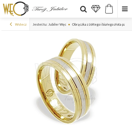
Wstecz
Jesteś tu:
Jubiler Węc
Obrączka z żółtego i białego złota pall