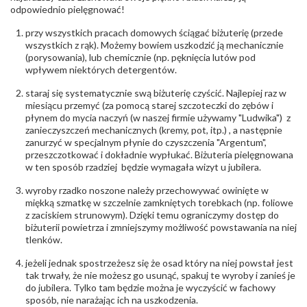
Północna 22 45-805 Opole; NIP 7542889545;
odpowiednio pielęgnować!
Tel. +48 77 54 90 100; biuro@stelmach.pl
Bezpieczeństwo
Nie nadaje się dla dzieci w wieku poniżej 3 lat
przy wszystkich pracach domowych ściągać biżuterię (przede
- rodzaj
,
Elementy w wyrobie wykonane z białego złota
wszystkich z rąk). Możemy bowiem uszkodzić ją mechanicznie
ostrzeżenia
:
zawierają nikiel
(porysowania), lub chemicznie (np. pęknięcia lutów pod
wpływem niektórych detergentów.
staraj się systematycznie swą biżuterię czyścić. Najlepiej raz w
miesiącu przemyć (za pomocą starej szczoteczki do zębów i
płynem do mycia naczyń (w naszej firmie używamy "Ludwika") z
zanieczyszczeń mechanicznych (kremy, pot, itp.) , a następnie
zanurzyć w specjalnym płynie do czyszczenia "Argentum",
przeszczotkować i dokładnie wypłukać. Biżuteria pielęgnowana
w ten sposób rzadziej będzie wymagała wizyt u jubilera.
wyroby rzadko noszone należy przechowywać owinięte w
miękką szmatkę w szczelnie zamkniętych torebkach (np. foliowe
z zaciskiem strunowym). Dzięki temu ograniczymy dostęp do
biżuterii powietrza i zmniejszymy możliwość powstawania na niej
tlenków.
jeżeli jednak spostrzeżesz się że osad który na niej powstał jest
tak trwały, że nie możesz go usunąć, spakuj te wyroby i zanieś je
do jubilera. Tylko tam będzie można je wyczyścić w fachowy
sposób, nie narażając ich na uszkodzenia.