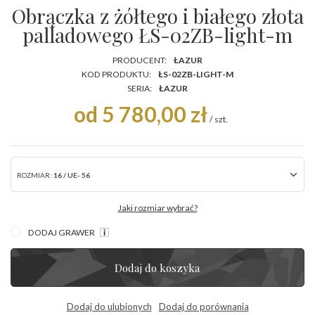
Obrączka z żółtego i białego złota
palladowego ŁS-02ZB-light-m
PRODUCENT:
ŁAZUR
KOD PRODUKTU:
ŁS-02ZB-LIGHT-M
SERIA:
ŁAZUR
od 5 780,00 zł
/
szt.
ROZMIAR:
16 / UE- 56
Jaki rozmiar wybrać?
DODAJ GRAWER
Dodaj do koszyka
Dodaj do ulubionych
Dodaj do porównania