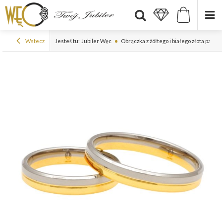
Wstecz
Jesteś tu:
Jubiler Węc
Obrączka z żółtego i białego złota pall