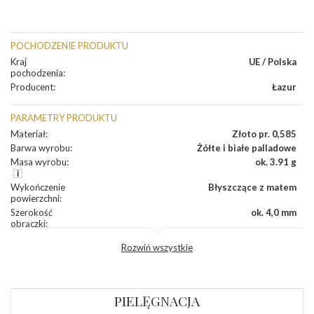
POCHODZENIE PRODUKTU
Kraj
UE / Polska
pochodzenia
:
Producent
:
Łazur
PARAMETRY PRODUKTU
Materiał
:
Złoto pr. 0,585
Barwa wyrobu
:
Żółte i białe palladowe
Masa wyrobu
:
ok. 3.91 g
Wykończenie
Błyszczące z matem
powierzchni
:
Szerokość
ok. 4,0 mm
obrączki
:
Profil
Płaski
Rozwiń wszystkie
zewnętrzny
obrączki
:
Profil
Soczewka
wewnętrzny
obrączki
:
PIELĘGNACJA
Wysokość
ok. 1,3 mm