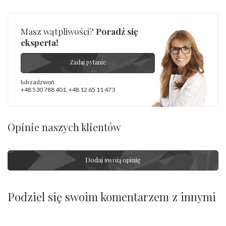
Masz wątpliwości?
Poradź się
eksperta!
Zadaj pytanie
lub zadzwoń
+48 530 788 401
,
+48 12 65 11 473
Opinie naszych klientów
Dodaj swoją opinię
Podziel się swoim komentarzem z innymi