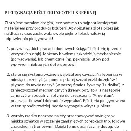
profilu obrączki
:
PIELĘGNACJA BIŻUTERII ZŁOTEJ I SREBRNEJ
INNE PARAMETRY
Złoto jest metalem drogim, lecz pomimo to najpopularniejszym
Producent
Łazur sp.j. Kowalowy 134 38-200 Jasło; NIP:
odpowiedzialny
:
6850004631; tel.13 44 56 100;
materiałem przy produkcji biżuterii. Aby biżuteria złota przez jak
biuro@obraczki.pl
,
PZ Stelmach Sp. z o.o. ul.
najdłuższy czas zachowała swoje piękno i blask należy ją
Północna 22 45-805 Opole; NIP 7542889545;
odpowiednio pielęgnować!
Tel. +48 77 54 90 100; biuro@stelmach.pl
Bezpieczeństwo
Nie nadaje się dla dzieci w wieku poniżej 3 lat
przy wszystkich pracach domowych ściągać biżuterię (przede
- rodzaj
,
Elementy w wyrobie wykonane z białego złota
wszystkich z rąk). Możemy bowiem uszkodzić ją mechanicznie
ostrzeżenia
:
zawierają nikiel
(porysowania), lub chemicznie (np. pęknięcia lutów pod
wpływem niektórych detergentów.
staraj się systematycznie swą biżuterię czyścić. Najlepiej raz w
miesiącu przemyć (za pomocą starej szczoteczki do zębów i
płynem do mycia naczyń (w naszej firmie używamy "Ludwika") z
zanieczyszczeń mechanicznych (kremy, pot, itp.) , a następnie
zanurzyć w specjalnym płynie do czyszczenia "Argentum",
przeszczotkować i dokładnie wypłukać. Biżuteria pielęgnowana
w ten sposób rzadziej będzie wymagała wizyt u jubilera.
wyroby rzadko noszone należy przechowywać owinięte w
miękką szmatkę w szczelnie zamkniętych torebkach (np. foliowe
z zaciskiem strunowym). Dzięki temu ograniczymy dostęp do