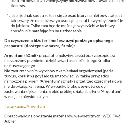
biżuterii powietrza i zmniejszymy możliwość powstawania na niej
tlenków.
jeżeli jednak spostrzeżesz się że osad który na niej powstał jest
tak trwały, że nie możesz go usunąć, spakuj te wyroby i zanieś je
do jubilera. Tylko tam będzie można je wyczyścić w fachowy
sposób, nie narażając ich na uszkodzenia.
Do czyszczenia biżuterii możesz użyć poniżego opisanego
preparatu (dostępne w naszej firmie):
Argentum
(60 ml) - preparat emulsyjny, czyści oraz zabezpiecza
oczyszczony przedmiot dzięki zawartości delikatnego środka
natłuszczającego
Nie zanurzać w nim wyrobów z kamieniami organicznymi (perła,
turkus, koral itp.) gdyż mogą zmatowieć. W takim przypadku
namoczoną płynem "Argentum" szmatką przetrzeć część metalową
nie dotykając kamienia. W wypadku braku pewności co do
zachowania się kamienia, zrobić próbkę działania płynu "Argentum"
w miejscu niewidocznym.
Tutaj kupisz Argentum
Opracowano na podstawie materiałów wewnętrznych: WĘC-Twój
Jubiler