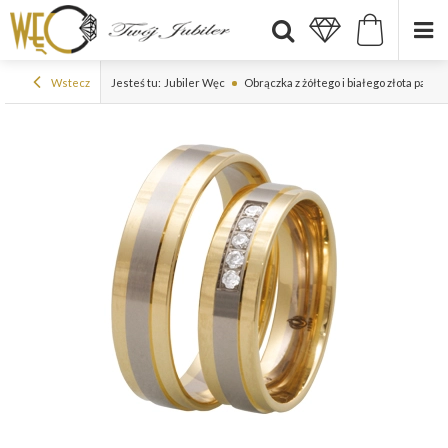
Wstecz
Jesteś tu:
Jubiler Węc
Obrączka z żółtego i białego złota pall