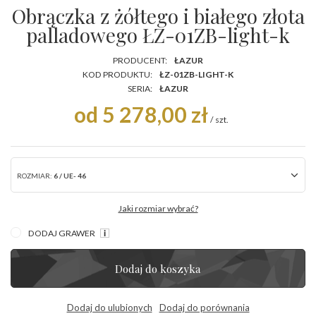
Obrączka z żółtego i białego złota
palladowego ŁZ-01ZB-light-k
PRODUCENT:
ŁAZUR
KOD PRODUKTU:
ŁZ-01ZB-LIGHT-K
SERIA:
ŁAZUR
od 5 278,00 zł
/
szt.
ROZMIAR:
6 / UE- 46
Jaki rozmiar wybrać?
DODAJ GRAWER
Dodaj do koszyka
Dodaj do ulubionych
Dodaj do porównania