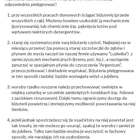
odpowiednio pielęgnować!
Szlif kamieni
:
Cyrkonie Łazur
Masa kamieni
ok. 0.05 ct.
przy wszystkich pracach domowych ściągać biżuterię (przede
(łącznie)
:
wszystkich z rąk). Możemy bowiem uszkodzić ją mechanicznie
(porysowania), lub chemicznie (np. pęknięcia lutów pod
INNE PARAMETRY
wpływem niektórych detergentów.
Producent
Łazur sp.j. Kowalowy 134 38-200 Jasło; NIP:
odpowiedzialny
staraj się systematycznie swą biżuterię czyścić. Najlepiej raz w
:
6850004631; tel.13 44 56 100;
biuro@obraczki.pl
,
PZ Stelmach Sp. z o.o. ul.
miesiącu przemyć (za pomocą starej szczoteczki do zębów i
Północna 22 45-805 Opole; NIP 7542889545;
płynem do mycia naczyń (w naszej firmie używamy "Ludwika") z
Tel. +48 77 54 90 100; biuro@stelmach.pl
zanieczyszczeń mechanicznych (kremy, pot, itp.) , a następnie
Bezpieczeństwo
Nie nadaje się dla dzieci w wieku poniżej 3 lat
zanurzyć w specjalnym płynie do czyszczenia "Argentum",
- rodzaj
,
Elementy w wyrobie wykonane z białego złota
przeszczotkować i dokładnie wypłukać. Biżuteria pielęgnowana
ostrzeżenia
:
zawierają nikiel
w ten sposób rzadziej będzie wymagała wizyt u jubilera.
wyroby rzadko noszone należy przechowywać owinięte w
miękką szmatkę w szczelnie zamkniętych torebkach (np. foliowe
z zaciskiem strunowym). Dzięki temu ograniczymy dostęp do
biżuterii powietrza i zmniejszymy możliwość powstawania na niej
tlenków.
jeżeli jednak spostrzeżesz się że osad który na niej powstał jest
tak trwały, że nie możesz go usunąć, spakuj te wyroby i zanieś je
do jubilera. Tylko tam będzie można je wyczyścić w fachowy
sposób, nie narażając ich na uszkodzenia.