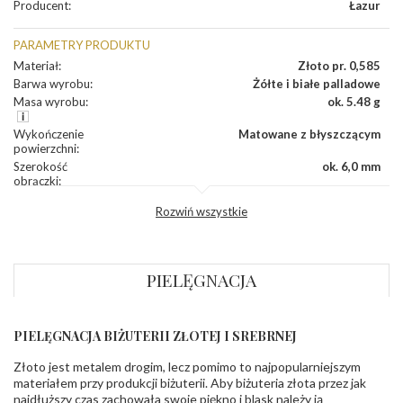
Producent
:
Łazur
PARAMETRY PRODUKTU
Materiał
:
Złoto pr. 0,585
Barwa wyrobu
:
Żółte i białe palladowe
Masa wyrobu
:
ok. 5.48 g
Wykończenie
Matowane z błyszczącym
powierzchni
:
Szerokość
ok. 6,0 mm
obrączki
:
Profil
Lekko zaokrąglony
Rozwiń wszystkie
zewnętrzny
obrączki
:
Profil
Soczewka
wewnętrzny
obrączki
:
PIELĘGNACJA
Wysokość
ok. 1,3 mm
profilu obrączki
:
PIELĘGNACJA BIŻUTERII ZŁOTEJ I SREBRNEJ
KAMIENIE
Złoto jest metalem drogim, lecz pomimo to najpopularniejszym
Rodzaje
Cyrkonie obrączki
kamieni
:
materiałem przy produkcji biżuterii. Aby biżuteria złota przez jak
najdłuższy czas zachowała swoje piękno i blask należy ją
Liczba kamieni
:
Cyrkonie obrączki - 5 szt.