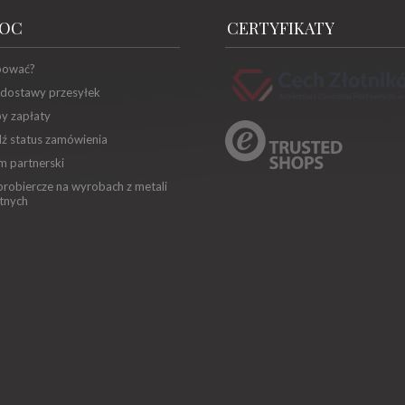
OC
CERTYFIKATY
pować?
 dostawy przesyłek
y zapłaty
ź status zamówienia
m partnerski
robiercze na wyrobach z metali
tnych