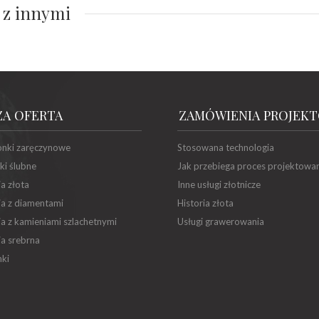
 z innymi
ZA OFERTA
ZAMÓWIENIA PROJEK
onki zaręczynowe
Stosowana technologia
ki ślubne
Jak przebiega proces projektowa
ia złota
Inne usługi złotnicze
ia z diamentami
Historia złota
ia z kamieniami szlachetnymi
Usługi grawerowania
ia srebrna
ki