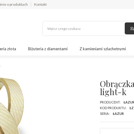
inie o produktach
Kontakt
S
eria złota
Biżuteria z diamentami
Z kamieniami szlachetnymi
k
Obrączka
light-k
PRODUCENT:
ŁAZU
KOD PRODUKTU:
ŁZ
SERIA:
ŁAZUR