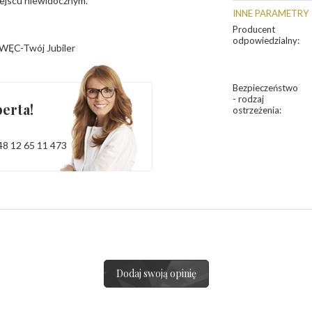
iejscu niewidocznym.
INNE PARAMETRY
Producent
odpowiedzialny
:
WĘC-Twój Jubiler
Bezpieczeństwo
- rodzaj
erta!
ostrzeżenia
:
48 12 65 11 473
Dodaj swoją opinię