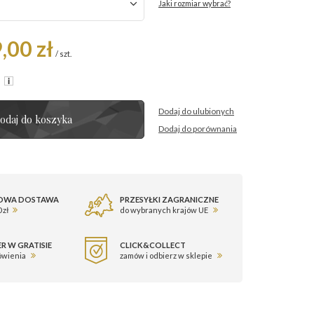
Jaki rozmiar wybrać?
,00 zł
/
szt.
R
Dodaj do ulubionych
odaj do koszyka
Dodaj do porównania
OWA DOSTAWA
PRZESYŁKI ZAGRANICZNE
 zł
do wybranych krajów UE
R W GRATISIE
CLICK&COLLECT
ówienia
zamów i odbierz w sklepie