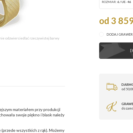
ROZMIAR:
6 / UE- 46
od 3 859
DODAJ GRAWE
 nie odzwierciedlać rzeczywistej barwy
D
DARM
od 50,00
GRAWE
do zam
ejszym materiałem przy produkcji
zachowała swoje piękno i blask należy
 (przede wszystkich z rąk). Możemy