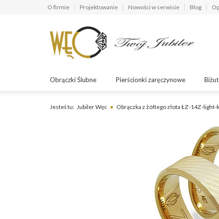
O firmie
Projektowanie
Nowości w serwisie
Blog
Op
Obrączki Ślubne
Pierścionki zaręczynowe
Biżut
Jesteś tu:
Jubiler Węc
Obrączka z żółtego złota ŁZ-14Z-light-