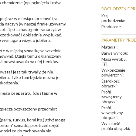
 chemicznie (np. pęknięcia lutów
POCHODZENIE P
Kraj
epiej raz w miesiącu przemyć (za
pochodzenia
:
ia naczyń (w naszej firmie używamy
Producent
:
t, itp.) , a następnie zanurzyć w
zczotkować i dokładnie wypłukać.
 wymagała wizyt u jubilera.
PARAMETRY PRO
Materiał
:
te w miękką szmatkę w szczelnie
Barwa wyrobu
:
unowym). Dzięki temu ograniczymy
Masa wyrobu
:
ść powstawania na niej tlenków.
Wykończenie
owstał jest tak trwały, że nie
powierzchni
:
bilera. Tylko tam będzie można je
Szerokość
zkodzenia.
obrączki
:
Profil
sanego preparatu (dostępne w
zewnętrzny
obrączki
:
Profil
bezpiecza oczyszczony przedmiot
wewnętrzny
obrączki
:
erła, turkus, koral itp.) gdyż mogą
Wysokość
ntum" szmatką przetrzeć część
profilu obrączki
:
ności co do zachowania się