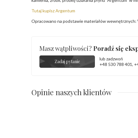
kamienia, zrobić próbkę działania płynu "Argentum" w m
Tutaj kupisz Argentum
Opracowano na podstawie materiałów wewnętrznych: 
Masz wątpliwości?
Poradź się eksp
lub zadzwoń
Zadaj pytanie
+48 530 788 401
,
+
Opinie naszych klientów