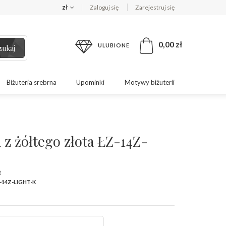
zł
Zaloguj się
Zarejestruj się
0,00 zł
ULUBIONE
zukaj
Biżuteria srebrna
Upominki
Motywy biżuterii
 z żółtego złota ŁZ-14Z-
R
-14Z-LIGHT-K