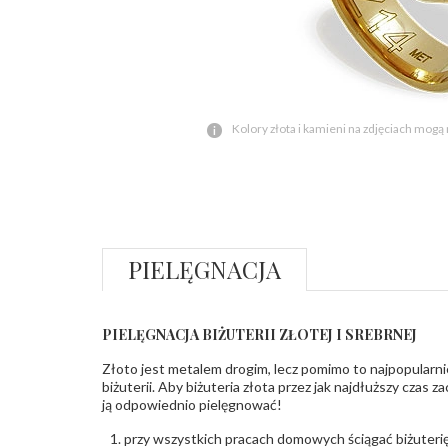
Kolory złota i kamieni na zdjęciach mogą
PIELĘGNACJA
PIELĘGNACJA BIŻUTERII ZŁOTEJ I SREBRNEJ
Złoto jest metalem drogim, lecz pomimo to najpopularni
biżuterii. Aby biżuteria złota przez jak najdłuższy czas 
ją odpowiednio pielęgnować!
przy wszystkich pracach domowych ściągać biżuterię