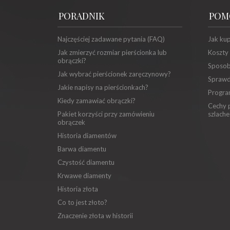
PORADNIK
POM
Najczęściej zadawane pytania (FAQ)
Jak ku
Jak zmierzyć rozmiar pierścionka lub
Koszty
obrączki?
Sposob
Jak wybrać pierścionek zaręczynowy?
Sprawd
Jakie napisy na pierścionkach?
Progra
Kiedy zamawiać obrączki?
Cechy p
Pakiet korzyści przy zamówieniu
szlache
obrączek
Historia diamentów
Barwa diamentu
Czystość diamentu
Krwawe diamenty
Historia złota
Co to jest złoto?
Znaczenie złota w historii