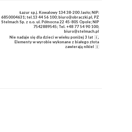
Łazur sp.j. Kowalowy 134 38-200 Jasło; NIP:
6850004631; tel.13 44 56 100; biuro@obraczki.pl
,
PZ
Stelmach Sp. z o.o. ul. Północna 22 45-805 Opole; NIP
7542889545; Tel. +48 77 54 90 100;
biuro@stelmach.pl
Nie nadaje się dla dzieci w wieku poniżej 3 lat
,
Elementy w wyrobie wykonane z białego złota
zawierają nikiel