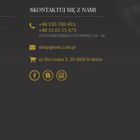
SKONTAKTUJ SIĘ Z NAMI
+48 530 788 401
,
+48 12 65 11 473
OD PONIEDZIAŁKU DO PIĄTKU 10 - 18
sklep@wec.com.pl
ul. Kurczaba 3,
30-868
Kraków