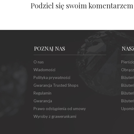
Podziel się swoim komentarzem
POZNAJ NAS
NAS
O nas
Pierści
Wiadomości
Obrącz
Polityka prywatności
Biżuter
Gwarancja Trusted Shops
Biżuter
Regulamin
Biżuter
Gwarancja
Biżuter
Prawo odstąpienia od umowy
Upomin
Wyroby z grawerunkami