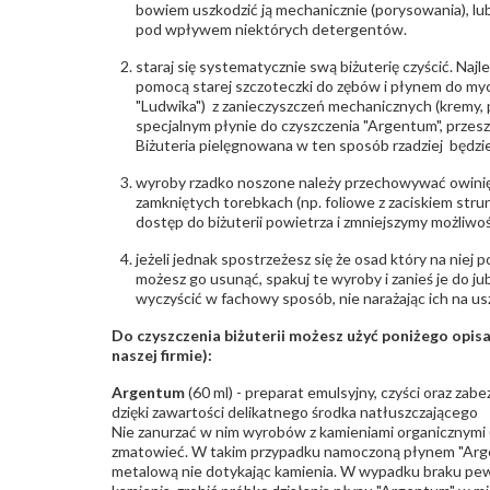
bowiem uszkodzić ją mechanicznie (porysowania), lub
pod wpływem niektórych detergentów.
staraj się systematycznie swą biżuterię czyścić. Najl
pomocą starej szczoteczki do zębów i płynem do myc
"Ludwika") z zanieczyszczeń mechanicznych (kremy, po
specjalnym płynie do czyszczenia "Argentum", przes
Biżuteria pielęgnowana w ten sposób rzadziej będzie
wyroby rzadko noszone należy przechowywać owinię
zamkniętych torebkach (np. foliowe z zaciskiem str
dostęp do biżuterii powietrza i zmniejszymy możliwo
jeżeli jednak spostrzeżesz się że osad który na niej p
możesz go usunąć, spakuj te wyroby i zanieś je do ju
wyczyścić w fachowy sposób, nie narażając ich na us
Do czyszczenia biżuterii możesz użyć poniżego opi
naszej firmie):
Argentum
(60 ml) - preparat emulsyjny, czyści oraz za
dzięki zawartości delikatnego środka natłuszczającego
Nie zanurzać w nim wyrobów z kamieniami organicznymi (p
zmatowieć. W takim przypadku namoczoną płynem "Arge
metalową nie dotykając kamienia. W wypadku braku pew