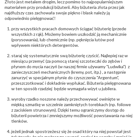
Złoto jest metalem drogim, lecz pomimo to najpopularniejszym
Producent
Łazur sp.j. Kowalowy 134 38-200 Jasło; NIP:
odpowiedzialny
:
6850004631; tel.13 44 56 100;
materiałem przy produkcji biżuterii. Aby biżuteria złota przez jak
biuro@obraczki.pl
,
PZ Stelmach Sp. z o.o. ul.
najdłuższy czas zachowała swoje piękno i blask należy ją
Północna 22 45-805 Opole; NIP 7542889545;
odpowiednio pielęgnować!
Tel. +48 77 54 90 100; biuro@stelmach.pl
Bezpieczeństwo
Nie nadaje się dla dzieci w wieku poniżej 3 lat
przy wszystkich pracach domowych ściągać biżuterię (przede
- rodzaj
,
Elementy w wyrobie wykonane z białego złota
wszystkich z rąk). Możemy bowiem uszkodzić ją mechanicznie
ostrzeżenia
:
zawierają nikiel
(porysowania), lub chemicznie (np. pęknięcia lutów pod
wpływem niektórych detergentów.
staraj się systematycznie swą biżuterię czyścić. Najlepiej raz w
miesiącu przemyć (za pomocą starej szczoteczki do zębów i
płynem do mycia naczyń (w naszej firmie używamy "Ludwika") z
zanieczyszczeń mechanicznych (kremy, pot, itp.) , a następnie
zanurzyć w specjalnym płynie do czyszczenia "Argentum",
przeszczotkować i dokładnie wypłukać. Biżuteria pielęgnowana
w ten sposób rzadziej będzie wymagała wizyt u jubilera.
wyroby rzadko noszone należy przechowywać owinięte w
miękką szmatkę w szczelnie zamkniętych torebkach (np. foliowe
z zaciskiem strunowym). Dzięki temu ograniczymy dostęp do
biżuterii powietrza i zmniejszymy możliwość powstawania na niej
tlenków.
jeżeli jednak spostrzeżesz się że osad który na niej powstał jest
tak trwały, że nie możesz go usunąć, spakuj te wyroby i zanieś je