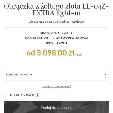
Obrączka z żółtego złota ŁL-04Z-
EXTRA light-m
Obrączka lżejsza o 25% od standardowej
PRODUCENT:
ŁAZUR
KOD PRODUKTU:
ŁL-04Z-EXTRA LIGHT-M
SERIA:
ŁAZUR
od 3 098,00 zł
/
szt.
ROZMIAR:
16 / UE- 56
Jaki rozmiar wybrać?
DODAJ GRAWER
Dodaj do koszyka