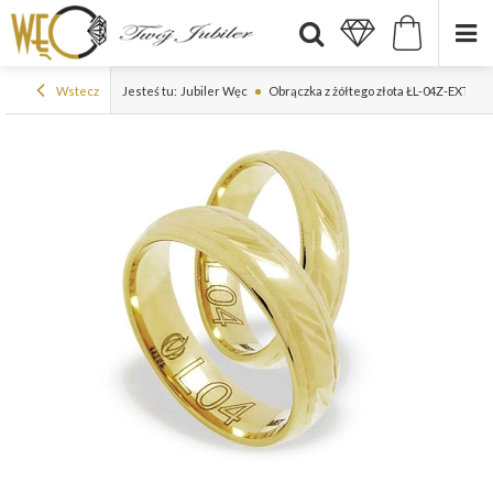
Wstecz
Jesteś tu:
Jubiler Węc
Obrączka z żółtego złota ŁL-04Z-EXTRA 