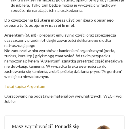
do jubilera. Tylko tam będzie można je wyczyścić w fachowy
sposób, nie narażając ich na uszkodzenia.
Do czyszczenia biżuterii możesz użyć poniżego opisanego
preparatu (dostępne w naszej firmie):
Argentum
(60 ml) - preparat emulsyjny, czyści oraz zabezpiecza
oczyszczony przedmiot dzięki zawartości delikatnego środka
natłuszczającego
Nie zanurzać w nim wyrobów z kamieniami organicznymi (perła,
turkus, koral itp.) gdyż mogą zmatowieć. W takim przypadku
namoczoną płynem "Argentum" szmatką przetrzeć część metalową
nie dotykając kamienia. W wypadku braku pewności co do
zachowania się kamienia, zrobić próbkę działania płynu "Argentum"
w miejscu niewidocznym.
Tutaj kupisz Argentum
Opracowano na podstawie materiałów wewnętrznych: WĘC-Twój
Jubiler
Masz wątpliwości?
Poradź się