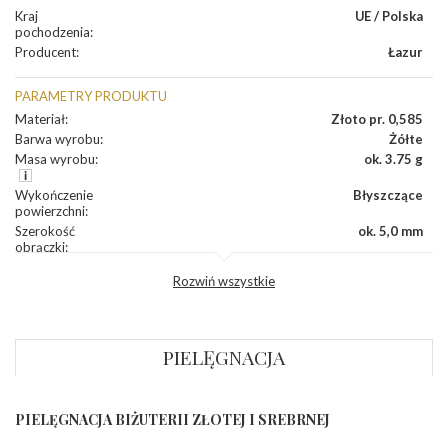
Kraj
UE / Polska
pochodzenia
:
Producent
:
Łazur
PARAMETRY PRODUKTU
Materiał
:
Złoto pr. 0,585
Barwa wyrobu
:
Żółte
Masa wyrobu
:
ok. 3.75 g
Wykończenie
Błyszczące
powierzchni
:
Szerokość
ok. 5,0 mm
obrączki
:
Profil
Lekko zaokrąglony
Rozwiń wszystkie
zewnętrzny
obrączki
:
Profil
Płaski
wewnętrzny
obrączki
:
PIELĘGNACJA
Wysokość
ok. 1,1 mm
profilu obrączki
:
PIELĘGNACJA BIŻUTERII ZŁOTEJ I SREBRNEJ
INNE PARAMETRY