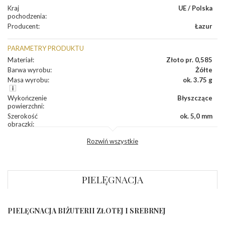
Kraj
UE / Polska
pochodzenia
:
Producent
:
Łazur
PARAMETRY PRODUKTU
Materiał
:
Złoto pr. 0,585
Barwa wyrobu
:
Żółte
Masa wyrobu
:
ok. 3.75 g
Wykończenie
Błyszczące
powierzchni
:
Szerokość
ok. 5,0 mm
obrączki
:
Profil
Lekko zaokrąglony
Rozwiń wszystkie
zewnętrzny
obrączki
:
Profil
Płaski
wewnętrzny
obrączki
:
PIELĘGNACJA
Wysokość
ok. 1,1 mm
profilu obrączki
:
PIELĘGNACJA BIŻUTERII ZŁOTEJ I SREBRNEJ
INNE PARAMETRY