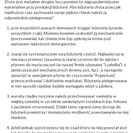
Złoto jest metalem drogim, lecz pomimo to najpopularniejszym
Producent
Łazur sp.j. Kowalowy 134 38-200 Jasło; NIP:
odpowiedzialny
:
6850004631; tel.13 44 56 100;
materiałem przy produkcji biżuterii. Aby biżuteria złota przez jak
biuro@obraczki.pl
,
PZ Stelmach Sp. z o.o. ul.
najdłuższy czas zachowała swoje piękno i blask należy ją
Północna 22 45-805 Opole; NIP 7542889545;
odpowiednio pielęgnować!
Tel. +48 77 54 90 100; biuro@stelmach.pl
Bezpieczeństwo
Nie nadaje się dla dzieci w wieku poniżej 3 lat
przy wszystkich pracach domowych ściągać biżuterię (przede
- rodzaj
,
Elementy w wyrobie wykonane z białego złota
wszystkich z rąk). Możemy bowiem uszkodzić ją mechanicznie
ostrzeżenia
:
zawierają nikiel
(porysowania), lub chemicznie (np. pęknięcia lutów pod
wpływem niektórych detergentów.
staraj się systematycznie swą biżuterię czyścić. Najlepiej raz w
miesiącu przemyć (za pomocą starej szczoteczki do zębów i
płynem do mycia naczyń (w naszej firmie używamy "Ludwika") z
zanieczyszczeń mechanicznych (kremy, pot, itp.) , a następnie
zanurzyć w specjalnym płynie do czyszczenia "Argentum",
przeszczotkować i dokładnie wypłukać. Biżuteria pielęgnowana
w ten sposób rzadziej będzie wymagała wizyt u jubilera.
wyroby rzadko noszone należy przechowywać owinięte w
miękką szmatkę w szczelnie zamkniętych torebkach (np. foliowe
z zaciskiem strunowym). Dzięki temu ograniczymy dostęp do
biżuterii powietrza i zmniejszymy możliwość powstawania na niej
tlenków.
jeżeli jednak spostrzeżesz się że osad który na niej powstał jest
tak trwały, że nie możesz go usunąć, spakuj te wyroby i zanieś je