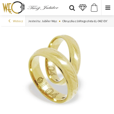
Wstecz
Jesteś tu:
Jubiler Węc
Obrączka z żółtego złota ŁL-04Z-EXTRA l