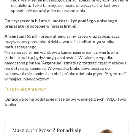
do jubilera. Tylko tam będzie można je wyczyścić w fachowy
sposób, nie narażając ich na uszkodzenia.
Do czyszczenia biżuterii możesz użyć poniżego opisanego
preparatu (dostępne w naszej firmie):
Argentum
(60 ml) - preparat emulsyjny, czyści oraz zabezpiecza
oczyszczony przedmiot dzięki zawartości delikatnego środka
natłuszczającego
Nie zanurzać w nim wyrobów z kamieniami organicznymi (perła,
turkus, koral itp.) gdyż mogą zmatowieć. W takim przypadku
namoczoną płynem "Argentum" szmatką przetrzeć część metalową
nie dotykając kamienia. W wypadku braku pewności co do
zachowania się kamienia, zrobić próbkę działania płynu "Argentum"
w miejscu niewidocznym.
Tutaj kupisz Argentum
Opracowano na podstawie materiałów wewnętrznych: WĘC-Twój
Jubiler
Masz wątpliwości?
Poradź się