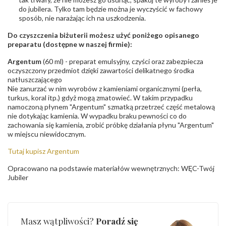
do jubilera. Tylko tam będzie można je wyczyścić w fachowy
sposób, nie narażając ich na uszkodzenia.
Do czyszczenia biżuterii możesz użyć poniżego opisanego
preparatu (dostępne w naszej firmie):
Argentum
(60 ml) - preparat emulsyjny, czyści oraz zabezpiecza
oczyszczony przedmiot dzięki zawartości delikatnego środka
natłuszczającego
Nie zanurzać w nim wyrobów z kamieniami organicznymi (perła,
turkus, koral itp.) gdyż mogą zmatowieć. W takim przypadku
namoczoną płynem "Argentum" szmatką przetrzeć część metalową
nie dotykając kamienia. W wypadku braku pewności co do
zachowania się kamienia, zrobić próbkę działania płynu "Argentum"
w miejscu niewidocznym.
Tutaj kupisz Argentum
Opracowano na podstawie materiałów wewnętrznych: WĘC-Twój
Jubiler
Masz wątpliwości?
Poradź się