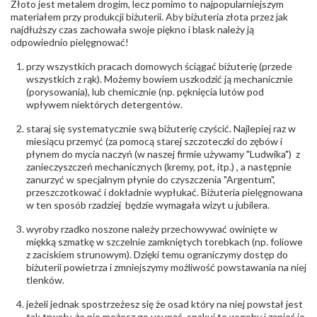
Złoto jest metalem drogim, lecz pomimo to najpopularniejszym
Producent
Łazur sp.j. Kowalowy 134 38-200 Jasło; NIP:
odpowiedzialny
:
6850004631; tel.13 44 56 100;
materiałem przy produkcji biżuterii. Aby biżuteria złota przez jak
biuro@obraczki.pl
,
PZ Stelmach Sp. z o.o. ul.
najdłuższy czas zachowała swoje piękno i blask należy ją
Północna 22 45-805 Opole; NIP 7542889545;
odpowiednio pielęgnować!
Tel. +48 77 54 90 100; biuro@stelmach.pl
Bezpieczeństwo
Nie nadaje się dla dzieci w wieku poniżej 3 lat
przy wszystkich pracach domowych ściągać biżuterię (przede
- rodzaj
,
Elementy w wyrobie wykonane z białego złota
wszystkich z rąk). Możemy bowiem uszkodzić ją mechanicznie
ostrzeżenia
:
zawierają nikiel
(porysowania), lub chemicznie (np. pęknięcia lutów pod
wpływem niektórych detergentów.
staraj się systematycznie swą biżuterię czyścić. Najlepiej raz w
miesiącu przemyć (za pomocą starej szczoteczki do zębów i
płynem do mycia naczyń (w naszej firmie używamy "Ludwika") z
zanieczyszczeń mechanicznych (kremy, pot, itp.) , a następnie
zanurzyć w specjalnym płynie do czyszczenia "Argentum",
przeszczotkować i dokładnie wypłukać. Biżuteria pielęgnowana
w ten sposób rzadziej będzie wymagała wizyt u jubilera.
wyroby rzadko noszone należy przechowywać owinięte w
miękką szmatkę w szczelnie zamkniętych torebkach (np. foliowe
z zaciskiem strunowym). Dzięki temu ograniczymy dostęp do
biżuterii powietrza i zmniejszymy możliwość powstawania na niej
tlenków.
jeżeli jednak spostrzeżesz się że osad który na niej powstał jest
tak trwały, że nie możesz go usunąć, spakuj te wyroby i zanieś je