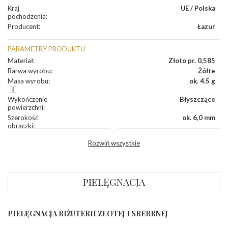
Kraj
UE / Polska
pochodzenia
:
Producent
:
Łazur
PARAMETRY PRODUKTU
Materiał
:
Złoto pr. 0,585
Barwa wyrobu
:
Żółte
Masa wyrobu
:
ok. 4.5 g
Wykończenie
Błyszczące
powierzchni
:
Szerokość
ok. 6,0 mm
obrączki
:
Profil
Fantazyjny
Rozwiń wszystkie
zewnętrzny
obrączki
:
Profil
Soczewka
wewnętrzny
obrączki
:
PIELĘGNACJA
Wysokość
ok. 1,2 mm
profilu obrączki
:
PIELĘGNACJA BIŻUTERII ZŁOTEJ I SREBRNEJ
INNE PARAMETRY