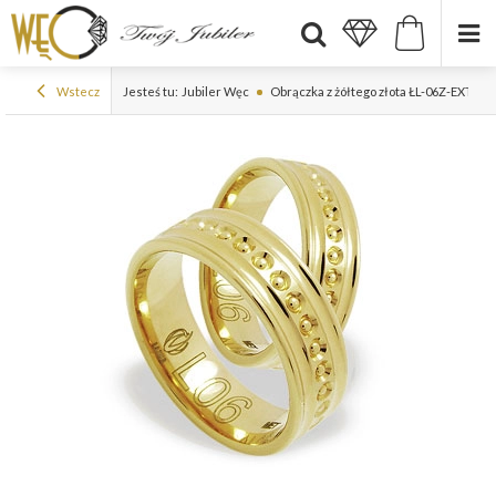
Wstecz
Jesteś tu:
Jubiler Węc
Obrączka z żółtego złota ŁL-06Z-EXTRA l