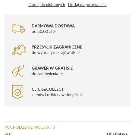
Dodaj do ulubionych
Dodaj do porównania
DARMOWA DOSTAWA
od 50,00 zł
PRZESYŁKI ZAGRANICZNE
do wybranych krajów UE
GRAWER W GRATISIE
do zamówienia
CLICK&COLLECT
zamów i odbierz w sklepie
POCHODZENIE PRODUKTU
Kraj
UE / Polska