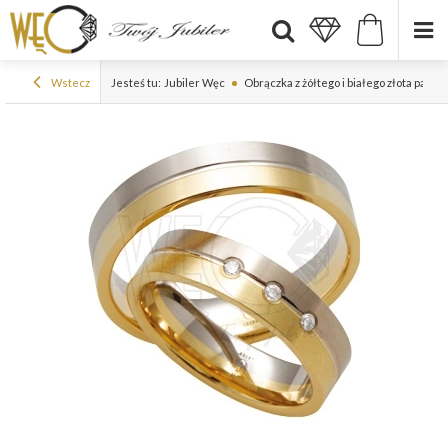
Wstecz
Jesteś tu:
Jubiler Węc
Obrączka z żółtego i białego złota pall