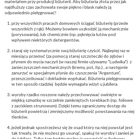
kamieni
:
materiałem przy produkcji biżuterii. Aby biżuteria złota przez jak
najdłuższy czas zachowała swoje piękno i blask należy ją
Liczba kamieni
:
Cyrkonie obrączki - 3 szt.
odpowiednio pielęgnować!
Szlif kamieni
:
Cyrkonie Łazur
Masa kamieni
ok. 0.03 ct.
przy wszystkich pracach domowych ściągać biżuterię (przede
(łącznie)
:
wszystkich z rąk). Możemy bowiem uszkodzić ją mechanicznie
(porysowania), lub chemicznie (np. pęknięcia lutów pod
INNE PARAMETRY
wpływem niektórych detergentów.
Producent
Łazur sp.j. Kowalowy 134 38-200 Jasło; NIP:
odpowiedzialny
staraj się systematycznie swą biżuterię czyścić. Najlepiej raz w
:
6850004631; tel.13 44 56 100;
biuro@obraczki.pl
,
PZ Stelmach Sp. z o.o. ul.
miesiącu przemyć (za pomocą starej szczoteczki do zębów i
Północna 22 45-805 Opole; NIP 7542889545;
płynem do mycia naczyń (w naszej firmie używamy "Ludwika") z
Tel. +48 77 54 90 100; biuro@stelmach.pl
zanieczyszczeń mechanicznych (kremy, pot, itp.) , a następnie
Bezpieczeństwo
Nie nadaje się dla dzieci w wieku poniżej 3 lat
zanurzyć w specjalnym płynie do czyszczenia "Argentum",
- rodzaj
,
Elementy w wyrobie wykonane z białego złota
przeszczotkować i dokładnie wypłukać. Biżuteria pielęgnowana
ostrzeżenia
:
zawierają nikiel
w ten sposób rzadziej będzie wymagała wizyt u jubilera.
wyroby rzadko noszone należy przechowywać owinięte w
miękką szmatkę w szczelnie zamkniętych torebkach (np. foliowe
z zaciskiem strunowym). Dzięki temu ograniczymy dostęp do
biżuterii powietrza i zmniejszymy możliwość powstawania na niej
tlenków.
jeżeli jednak spostrzeżesz się że osad który na niej powstał jest
tak trwały, że nie możesz go usunąć, spakuj te wyroby i zanieś je
do jubilera. Tylko tam będzie można je wyczyścić w fachowy