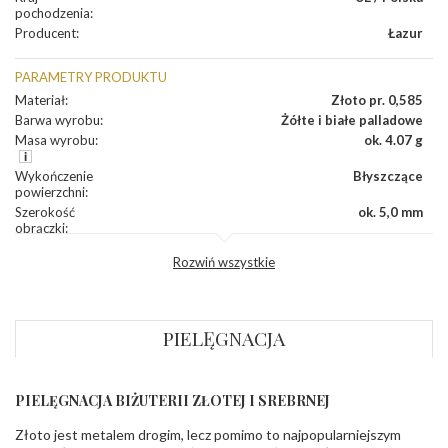
pochodzenia
:
Producent
:
Łazur
PARAMETRY PRODUKTU
Materiał
:
Złoto pr. 0,585
Barwa wyrobu
:
Żółte i białe palladowe
Masa wyrobu
:
ok. 4.07 g
Wykończenie
Błyszczące
powierzchni
:
Szerokość
ok. 5,0 mm
obrączki
:
Profil
Płaski
Rozwiń wszystkie
zewnętrzny
obrączki
:
Profil
Płaski
wewnętrzny
obrączki
:
PIELĘGNACJA
Wysokość
ok. 1,1 mm
profilu obrączki
:
PIELĘGNACJA BIŻUTERII ZŁOTEJ I SREBRNEJ
KAMIENIE
Złoto jest metalem drogim, lecz pomimo to najpopularniejszym
Rodzaje
Cyrkonie obrączki