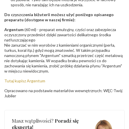
sposób, nie narażając ich na uszkodzenia.
Do czyszczenia biżuterii możesz użyć poniżego opisanego
preparatu (dostępne w naszej firmie):
Argentum
(60 ml) - preparat emulsyjny, czyści oraz zabezpiecza
oczyszczony przedmiot dzięki zawartości delikatnego środka
natłuszczającego
Nie zanurzać w nim wyrobów z kamieniami organicznymi (perła,
turkus, koral itp.) gdyż mogą zmatowieć. W takim przypadku
namoczoną płynem "Argentum" szmatką przetrzeć część metalową
nie dotykając kamienia. W wypadku braku pewności co do
zachowania się kamienia, zrobić próbkę działania płynu "Argentum"
w miejscu niewidocznym.
Tutaj kupisz Argentum
Opracowano na podstawie materiałów wewnętrznych: WĘC-Twój
Jubiler
Masz wątpliwości?
Poradź się
eksperta!