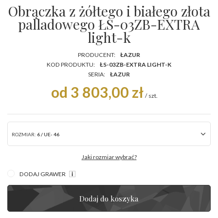
Obrączka z żółtego i białego złota
palladowego ŁS-03ZB-EXTRA
light-k
PRODUCENT:
ŁAZUR
KOD PRODUKTU:
ŁS-03ZB-EXTRA LIGHT-K
SERIA:
ŁAZUR
od 3 803,00 zł
/
szt.
ROZMIAR:
6 / UE- 46
Jaki rozmiar wybrać?
DODAJ GRAWER
Dodaj do koszyka