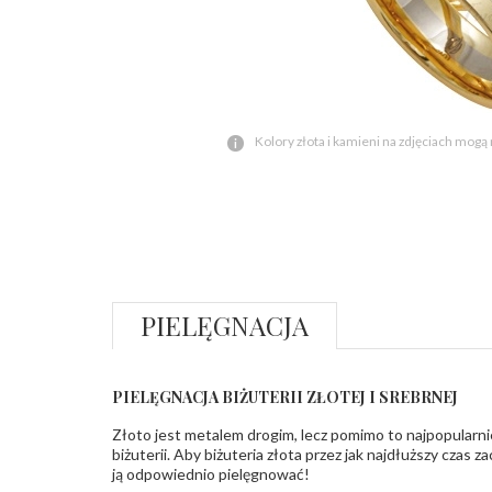
Kolory złota i kamieni na zdjęciach mogą
PIELĘGNACJA
PIELĘGNACJA BIŻUTERII ZŁOTEJ I SREBRNEJ
Złoto jest metalem drogim, lecz pomimo to najpopularni
biżuterii. Aby biżuteria złota przez jak najdłuższy czas 
ją odpowiednio pielęgnować!