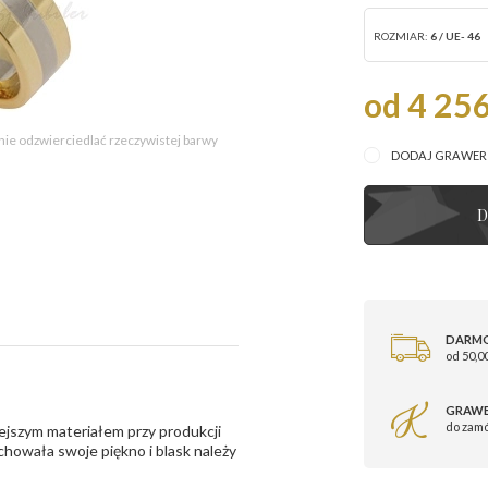
ROZMIAR:
6 / UE- 46
od 4 256
 nie odzwierciedlać rzeczywistej barwy
DODAJ GRAWE
D
DARM
od 50,00
GRAWE
do zam
ejszym materiałem przy produkcji
zachowała swoje piękno i blask należy