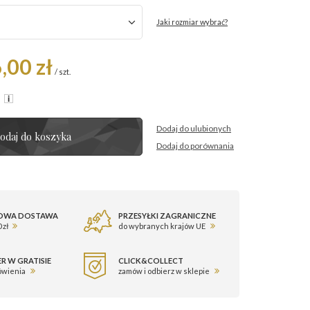
Jaki rozmiar wybrać?
,00 zł
/
szt.
R
Dodaj do ulubionych
odaj do koszyka
Dodaj do porównania
OWA DOSTAWA
PRZESYŁKI ZAGRANICZNE
 zł
do wybranych krajów UE
R W GRATISIE
CLICK&COLLECT
ówienia
zamów i odbierz w sklepie