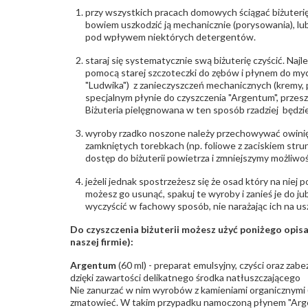
przy wszystkich pracach domowych ściągać biżuterię
bowiem uszkodzić ją mechanicznie (porysowania), lub
pod wpływem niektórych detergentów.
staraj się systematycznie swą biżuterię czyścić. Najl
pomocą starej szczoteczki do zębów i płynem do myc
"Ludwika") z zanieczyszczeń mechanicznych (kremy, po
specjalnym płynie do czyszczenia "Argentum", przes
Biżuteria pielęgnowana w ten sposób rzadziej będzie
wyroby rzadko noszone należy przechowywać owinię
zamkniętych torebkach (np. foliowe z zaciskiem str
dostęp do biżuterii powietrza i zmniejszymy możliwo
jeżeli jednak spostrzeżesz się że osad który na niej p
możesz go usunąć, spakuj te wyroby i zanieś je do ju
wyczyścić w fachowy sposób, nie narażając ich na us
Do czyszczenia biżuterii możesz użyć poniżego opi
naszej firmie):
Argentum
(60 ml) - preparat emulsyjny, czyści oraz za
dzięki zawartości delikatnego środka natłuszczającego
Nie zanurzać w nim wyrobów z kamieniami organicznymi (p
zmatowieć. W takim przypadku namoczoną płynem "Arge