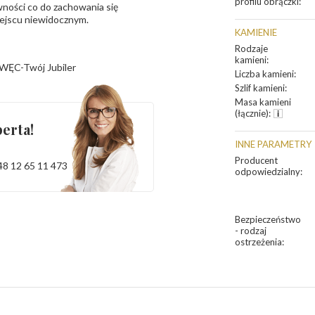
profilu obrączki
:
ności co do zachowania się
iejscu niewidocznym.
KAMIENIE
Rodzaje
kamieni
:
WĘC-Twój Jubiler
Liczba kamieni
:
Szlif kamieni
:
Masa kamieni
(łącznie)
:
erta!
INNE PARAMETRY
Producent
48 12 65 11 473
odpowiedzialny
:
Bezpieczeństwo
- rodzaj
ostrzeżenia
: