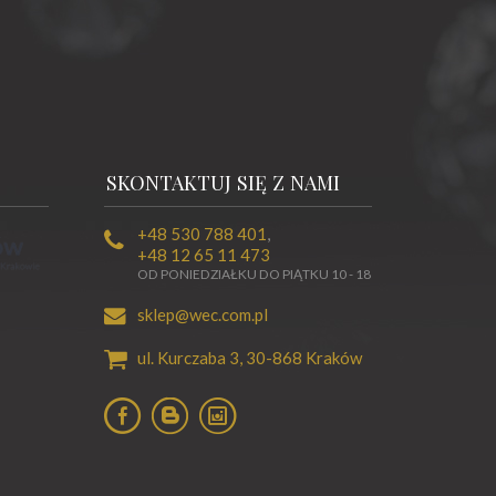
SKONTAKTUJ SIĘ Z NAMI
+48 530 788 401
,
+48 12 65 11 473
OD PONIEDZIAŁKU DO PIĄTKU 10 - 18
sklep@wec.com.pl
ul. Kurczaba 3,
30-868
Kraków