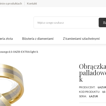
inie o produktach
Kontakt
S
eria złota
Biżuteria z diamentami
Z kamieniami szlachetnymi
ladowego ŁS-04ZB-EXTRA light-k
Obrączka 
palladow
k
PRODUCENT:
ŁAZU
KOD PRODUKTU:
ŁS
SERIA:
ŁAZUR