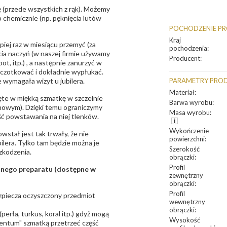
 (przede wszystkich z rąk). Możemy
 chemicznie (np. pęknięcia lutów
POCHODZENIE P
Kraj
epiej raz w miesiącu przemyć (za
pochodzenia
:
ia naczyń (w naszej firmie używamy
Producent
:
t, itp.) , a następnie zanurzyć w
zczotkować i dokładnie wypłukać.
 wymagała wizyt u jubilera.
PARAMETRY PRO
Materiał
:
te w miękką szmatkę w szczelnie
Barwa wyrobu
:
unowym). Dzięki temu ograniczymy
Masa wyrobu
:
ść powstawania na niej tlenków.
Wykończenie
owstał jest tak trwały, że nie
powierzchni
:
bilera. Tylko tam będzie można je
Szerokość
zkodzenia.
obrączki
:
Profil
sanego preparatu (dostępne w
zewnętrzny
obrączki
:
Profil
bezpiecza oczyszczony przedmiot
wewnętrzny
obrączki
:
erła, turkus, koral itp.) gdyż mogą
Wysokość
ntum" szmatką przetrzeć część