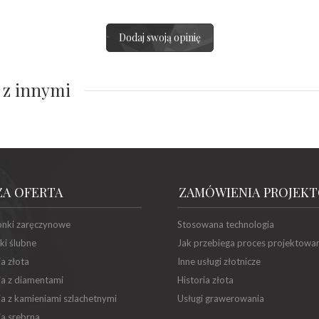
Dodaj swoją opinię
 z innymi
ZA OFERTA
ZAMÓWIENIA PROJEK
onki zaręczynowe
Stosowana technologia
ki ślubne
Jak przebiega proces projektowa
ia złota
Inne usługi złotnicze
ia z diamentami
Historia złota
ia z kamieniami szlachetnymi
Usługi grawerowania
ia srebrna