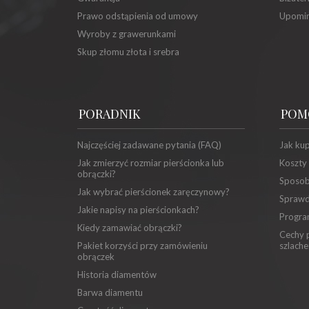
Prawo odstąpienia od umowy
Upomin
Wyroby z grawerunkami
Skup złomu złota i srebra
PORADNIK
POM
Najczęściej zadawane pytania (FAQ)
Jak ku
Jak zmierzyć rozmiar pierścionka lub
Koszty
obrączki?
Sposob
Jak wybrać pierścionek zaręczynowy?
Sprawd
Jakie napisy na pierścionkach?
Progra
Kiedy zamawiać obrączki?
Cechy p
Pakiet korzyści przy zamówieniu
szlache
obrączek
Historia diamentów
Barwa diamentu