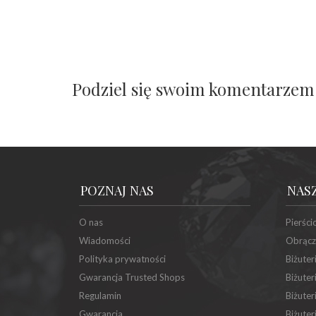
Podziel się swoim komentarzem
POZNAJ NAS
NAS
O nas
Pierści
Wiadomości
Obrącz
Polityka prywatności
Biżuter
Gwarancja Trusted Shops
Biżuter
Regulamin
Biżuter
Gwarancja
Biżuter