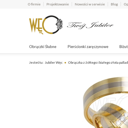
O firmie
Projektowanie
Nowości w serwisie
Blog
Op
Obrączki Ślubne
Pierścionki zaręczynowe
Biżut
Jesteś tu:
Jubiler Węc
Obrączka z żółtego i białego złota pal