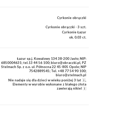
Cyrkonie obrączki
Cyrkonie obrączki - 3 szt.
Cyrkonie Łazur
ok. 0.03 ct.
Łazur sp.j. Kowalowy 134 38-200 Jasło; NIP:
6850004631; tel.13 44 56 100; biuro@obraczki.pl
,
PZ
Stelmach Sp. z o.o. ul. Północna 22 45-805 Opole; NIP
7542889545; Tel. +48 77 54 90 100;
biuro@stelmach.pl
Nie nadaje się dla dzieci w wieku poniżej 3 lat
,
Elementy w wyrobie wykonane z białego złota
zawierają nikiel