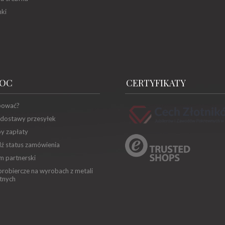
ki
OC
CERTYFIKATY
pować?
 dostawy przesyłek
y zapłaty
ź status zamówienia
m partnerski
robiercze na wyrobach z metali
tnych