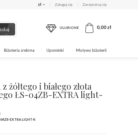
zł
Zaloguj się
Zarejestruj się
0,00 zł
ULUBIONE
zukaj
Biżuteria srebrna
Upominki
Motywy biżuterii
z żółtego i białego złota
ego ŁS-04ZB-EXTRA light-
R
-04ZB-EXTRA LIGHT-K