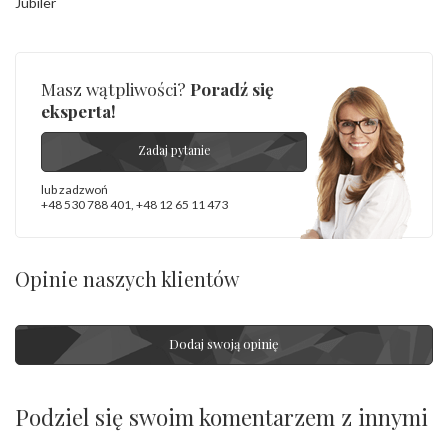
Jubiler
Masz wątpliwości?
Poradź się
eksperta!
Zadaj pytanie
lub zadzwoń
+48 530 788 401
,
+48 12 65 11 473
Opinie naszych klientów
Dodaj swoją opinię
Podziel się swoim komentarzem z innymi