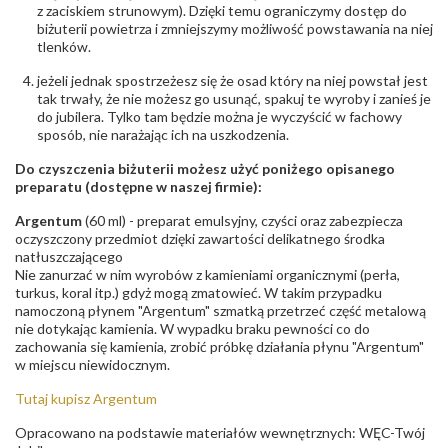
z zaciskiem strunowym). Dzięki temu ograniczymy dostęp do
biżuterii powietrza i zmniejszymy możliwość powstawania na niej
tlenków.
jeżeli jednak spostrzeżesz się że osad który na niej powstał jest
tak trwały, że nie możesz go usunąć, spakuj te wyroby i zanieś je
do jubilera. Tylko tam będzie można je wyczyścić w fachowy
sposób, nie narażając ich na uszkodzenia.
Do czyszczenia biżuterii możesz użyć poniżego opisanego
preparatu (dostępne w naszej firmie):
Argentum
(60 ml) - preparat emulsyjny, czyści oraz zabezpiecza
oczyszczony przedmiot dzięki zawartości delikatnego środka
natłuszczającego
Nie zanurzać w nim wyrobów z kamieniami organicznymi (perła,
turkus, koral itp.) gdyż mogą zmatowieć. W takim przypadku
namoczoną płynem "Argentum" szmatką przetrzeć część metalową
nie dotykając kamienia. W wypadku braku pewności co do
zachowania się kamienia, zrobić próbkę działania płynu "Argentum"
w miejscu niewidocznym.
Tutaj kupisz Argentum
Opracowano na podstawie materiałów wewnętrznych: WĘC-Twój