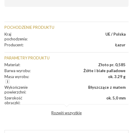
POCHODZENIE PRODUKTU
Kraj
UE / Polska
pochodzenia
:
Producent
:
Łazur
PARAMETRY PRODUKTU
Materiał
:
Złoto pr. 0,585
Barwa wyrobu
:
Żółte i białe palladowe
Masa wyrobu
:
ok. 3.29 g
Wykończenie
Błyszczące z matem
powierzchni
:
Szerokość
ok. 5,0 mm
obrączki
:
Profil
Półokrągły
Rozwiń wszystkie
zewnętrzny
obrączki
:
Profil
Płaski
wewnętrzny