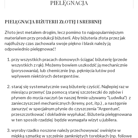
obrączki
:
PIELĘGNACJA
Wysokość
ok. 1,1 mm
profilu obrączki
:
PIELĘGNACJA BIŻUTERII ZŁOTEJ I SREBRNEJ
INNE PARAMETRY
Złoto jest metalem drogim, lecz pomimo to najpopularniejszym
Producent
Łazur sp.j. Kowalowy 134 38-200 Jasło; NIP:
odpowiedzialny
:
6850004631; tel.13 44 56 100;
materiałem przy produkcji biżuterii. Aby biżuteria złota przez jak
biuro@obraczki.pl
,
PZ Stelmach Sp. z o.o. ul.
najdłuższy czas zachowała swoje piękno i blask należy ją
Północna 22 45-805 Opole; NIP 7542889545;
odpowiednio pielęgnować!
Tel. +48 77 54 90 100; biuro@stelmach.pl
Bezpieczeństwo
Nie nadaje się dla dzieci w wieku poniżej 3 lat
przy wszystkich pracach domowych ściągać biżuterię (przede
- rodzaj
,
Elementy w wyrobie wykonane z białego złota
wszystkich z rąk). Możemy bowiem uszkodzić ją mechanicznie
ostrzeżenia
:
zawierają nikiel
(porysowania), lub chemicznie (np. pęknięcia lutów pod
wpływem niektórych detergentów.
staraj się systematycznie swą biżuterię czyścić. Najlepiej raz w
miesiącu przemyć (za pomocą starej szczoteczki do zębów i
płynem do mycia naczyń (w naszej firmie używamy "Ludwika") z
zanieczyszczeń mechanicznych (kremy, pot, itp.) , a następnie
zanurzyć w specjalnym płynie do czyszczenia "Argentum",
przeszczotkować i dokładnie wypłukać. Biżuteria pielęgnowana
w ten sposób rzadziej będzie wymagała wizyt u jubilera.
wyroby rzadko noszone należy przechowywać owinięte w
miękką szmatkę w szczelnie zamkniętych torebkach (np. foliowe