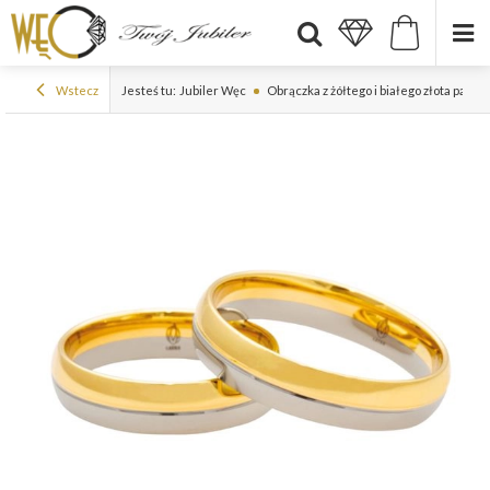
Wstecz
Jesteś tu:
Jubiler Węc
Obrączka z żółtego i białego złota pal