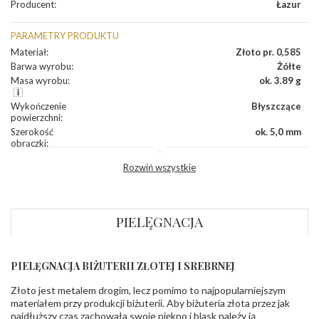
Producent
:
Łazur
PARAMETRY PRODUKTU
Materiał
:
Złoto pr. 0,585
Barwa wyrobu
:
Żółte
Masa wyrobu
:
ok. 3.89 g
Wykończenie
Błyszczące
powierzchni
:
Szerokość
ok. 5,0 mm
obrączki
:
Profil
Fantazyjny
Rozwiń wszystkie
zewnętrzny
obrączki
:
Profil
Płaski
wewnętrzny
obrączki
:
PIELĘGNACJA
Wysokość
ok. 1,1 mm
profilu obrączki
:
PIELĘGNACJA BIŻUTERII ZŁOTEJ I SREBRNEJ
INNE PARAMETRY
Złoto jest metalem drogim, lecz pomimo to najpopularniejszym
Producent
Łazur sp.j. Kowalowy 134 38-200 Jasło; NIP:
odpowiedzialny
:
6850004631; tel.13 44 56 100;
materiałem przy produkcji biżuterii. Aby biżuteria złota przez jak
biuro@obraczki.pl
,
PZ Stelmach Sp. z o.o. ul.
najdłuższy czas zachowała swoje piękno i blask należy ją