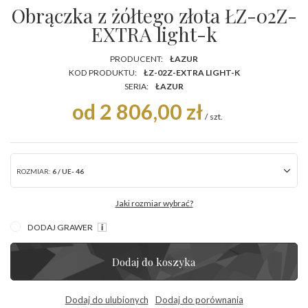
Obrączka z żółtego złota ŁZ-02Z-
EXTRA light-k
PRODUCENT:
ŁAZUR
KOD PRODUKTU:
ŁZ-02Z-EXTRA LIGHT-K
SERIA:
ŁAZUR
od 2 806,00 zł
/
szt.
ROZMIAR:
6 / UE- 46
Jaki rozmiar wybrać?
DODAJ GRAWER
Dodaj do koszyka
Dodaj do ulubionych
Dodaj do porównania