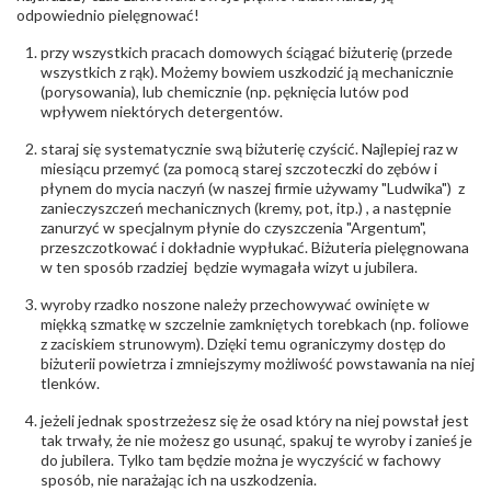
Północna 22 45-805 Opole; NIP 7542889545;
odpowiednio pielęgnować!
Tel. +48 77 54 90 100; biuro@stelmach.pl
Bezpieczeństwo
Nie nadaje się dla dzieci w wieku poniżej 3 lat
przy wszystkich pracach domowych ściągać biżuterię (przede
- rodzaj
,
Elementy w wyrobie wykonane z białego złota
wszystkich z rąk). Możemy bowiem uszkodzić ją mechanicznie
ostrzeżenia
:
zawierają nikiel
(porysowania), lub chemicznie (np. pęknięcia lutów pod
wpływem niektórych detergentów.
staraj się systematycznie swą biżuterię czyścić. Najlepiej raz w
miesiącu przemyć (za pomocą starej szczoteczki do zębów i
płynem do mycia naczyń (w naszej firmie używamy "Ludwika") z
zanieczyszczeń mechanicznych (kremy, pot, itp.) , a następnie
zanurzyć w specjalnym płynie do czyszczenia "Argentum",
przeszczotkować i dokładnie wypłukać. Biżuteria pielęgnowana
w ten sposób rzadziej będzie wymagała wizyt u jubilera.
wyroby rzadko noszone należy przechowywać owinięte w
miękką szmatkę w szczelnie zamkniętych torebkach (np. foliowe
z zaciskiem strunowym). Dzięki temu ograniczymy dostęp do
biżuterii powietrza i zmniejszymy możliwość powstawania na niej
tlenków.
jeżeli jednak spostrzeżesz się że osad który na niej powstał jest
tak trwały, że nie możesz go usunąć, spakuj te wyroby i zanieś je
do jubilera. Tylko tam będzie można je wyczyścić w fachowy
sposób, nie narażając ich na uszkodzenia.