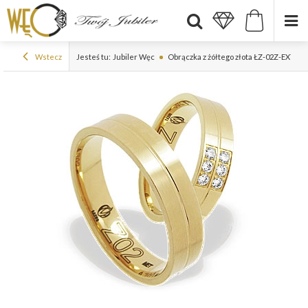
Wstecz
Jesteś tu:
Jubiler Węc
Obrączka z żółtego złota ŁZ-02Z-EXTRA l