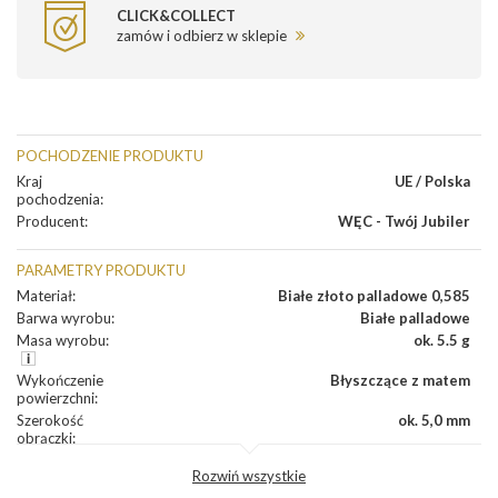
CLICK&COLLECT
zamów i odbierz w sklepie
POCHODZENIE PRODUKTU
Kraj
UE / Polska
pochodzenia
:
Producent
:
WĘC - Twój Jubiler
PARAMETRY PRODUKTU
Materiał
:
Białe złoto palladowe 0,585
Barwa wyrobu
:
Białe palladowe
Masa wyrobu
:
ok. 5.5 g
Wykończenie
Błyszczące z matem
powierzchni
:
Szerokość
ok. 5,0 mm
obrączki
:
Profil
Lekko wypukły
Rozwiń wszystkie
zewnętrzny
obrączki
: