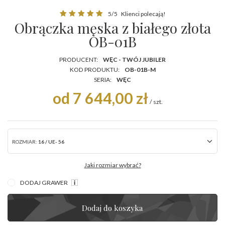
5/5
Klienci polecają!
Obrączka męska z białego złota
OB-01B
PRODUCENT:
WĘC - TWÓJ JUBILER
KOD PRODUKTU:
OB-01B-M
SERIA:
WĘC
od 7 644,00 zł
/
szt.
ROZMIAR:
16 / UE- 56
Jaki rozmiar wybrać?
DODAJ GRAWER
Dodaj do koszyka