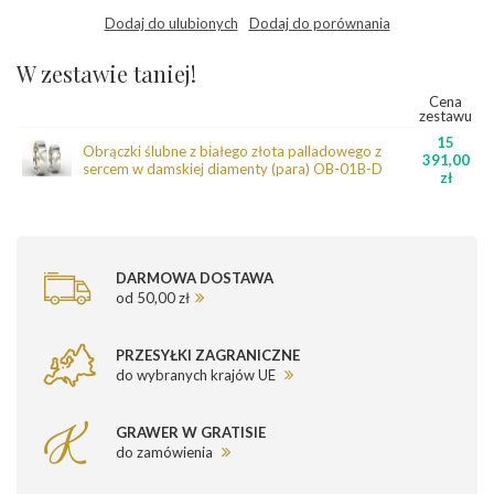
Dodaj do ulubionych
Dodaj do porównania
W zestawie taniej!
Cena
zestawu
15
Obrączki ślubne z białego złota palladowego z
391,00
sercem w damskiej diamenty (para) OB-01B-D
zł
DARMOWA DOSTAWA
od 50,00 zł
PRZESYŁKI ZAGRANICZNE
do wybranych krajów UE
GRAWER W GRATISIE
do zamówienia