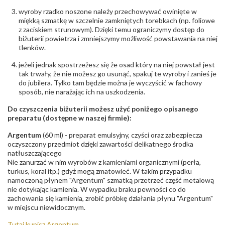
wyroby rzadko noszone należy przechowywać owinięte w
miękką szmatkę w szczelnie zamkniętych torebkach (np. foliowe
z zaciskiem strunowym). Dzięki temu ograniczymy dostęp do
biżuterii powietrza i zmniejszymy możliwość powstawania na niej
tlenków.
jeżeli jednak spostrzeżesz się że osad który na niej powstał jest
tak trwały, że nie możesz go usunąć, spakuj te wyroby i zanieś je
do jubilera. Tylko tam będzie można je wyczyścić w fachowy
sposób, nie narażając ich na uszkodzenia.
Do czyszczenia biżuterii możesz użyć poniżego opisanego
preparatu (dostępne w naszej firmie):
Argentum
(60 ml) - preparat emulsyjny, czyści oraz zabezpiecza
oczyszczony przedmiot dzięki zawartości delikatnego środka
natłuszczającego
Nie zanurzać w nim wyrobów z kamieniami organicznymi (perła,
turkus, koral itp.) gdyż mogą zmatowieć. W takim przypadku
namoczoną płynem "Argentum" szmatką przetrzeć część metalową
nie dotykając kamienia. W wypadku braku pewności co do
zachowania się kamienia, zrobić próbkę działania płynu "Argentum"
w miejscu niewidocznym.
Tutaj kupisz Argentum