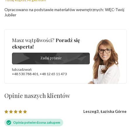
Opracowano na podstawie materiałów wewnętrznych: WĘC-Twój
Jubiler
Masz wątpliwości?
Poradź się
eksperta!
Zadaj pytanie
lub zadzwoń
+48 530 788 401
,
+48 12 65 11 473
Opinie naszych klientów
Leszeg3, Łaziska Górne
Opinia potwierdzona zakupem