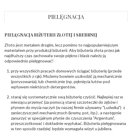
Profil
Soczewka
wewnętrzny
obrączki
:
PIELĘGNACJA
Wysokość
ok. 1,4 mm
profilu obrączki
:
PIELĘGNACJA BIŻUTERII ZŁOTEJ I SREBRNEJ
INNE PARAMETRY
Złoto jest metalem drogim, lecz pomimo to najpopularniejszym
Producent
WĘC-Twój Jubiler S.C. Artur Węc, Małgorzata
odpowiedzialny
:
Suchan, ul. Kurczaba 3, 30-868 Kraków; NIP:
materiałem przy produkcji biżuterii. Aby biżuteria złota przez jak
679-25-92-107; sklep@wec.com.pl
najdłuższy czas zachowała swoje piękno i blask należy ją
Bezpieczeństwo
Nie nadaje się dla dzieci w wieku poniżej 3 lat
odpowiednio pielęgnować!
- rodzaj
,
Elementy w wyrobie wykonane z białego złota
ostrzeżenia
:
zawierają nikiel
przy wszystkich pracach domowych ściągać biżuterię (przede
wszystkich z rąk). Możemy bowiem uszkodzić ją mechanicznie
(porysowania), lub chemicznie (np. pęknięcia lutów pod
wpływem niektórych detergentów.
staraj się systematycznie swą biżuterię czyścić. Najlepiej raz w
miesiącu przemyć (za pomocą starej szczoteczki do zębów i
płynem do mycia naczyń (w naszej firmie używamy "Ludwika") z
zanieczyszczeń mechanicznych (kremy, pot, itp.) , a następnie
zanurzyć w specjalnym płynie do czyszczenia "Argentum",
przeszczotkować i dokładnie wypłukać. Biżuteria pielęgnowana
w ten sposób rzadziej będzie wymagała wizyt u jubilera.