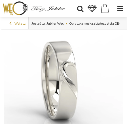
Wstecz
Jesteś tu:
Jubiler Węc
Obrączka męska z białego złota OB-01B