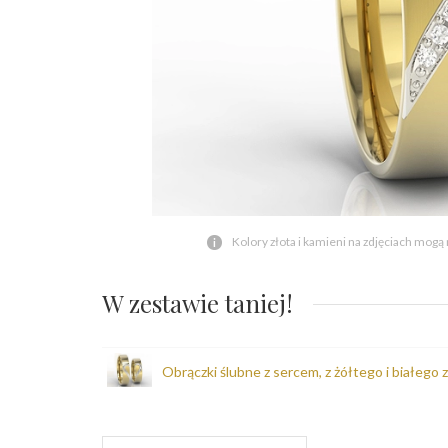
Kolory złota i kamieni na zdjęciach mogą
W zestawie taniej!
Obrączki ślubne z sercem, z żółtego i białego