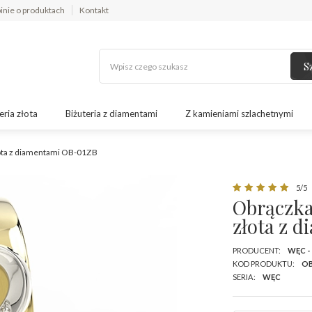
inie o produktach
Kontakt
S
eria złota
Biżuteria z diamentami
Z kamieniami szlachetnymi
łota z diamentami OB-01ZB
5/5
Obrączka
złota z 
PRODUCENT:
WĘC -
KOD PRODUKTU:
OB
SERIA:
WĘC