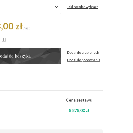
Jaki rozmiar wybrać?
,00 zł
/
szt.
R
Dodaj do ulubionych
odaj do koszyka
Dodaj do porównania
Cena zestawu
8 878,00 zł