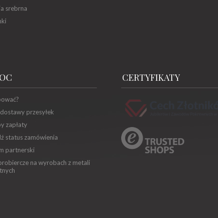
ia srebrna
ki
OC
CERTYFIKATY
pować?
 dostawy przesyłek
y zapłaty
ź status zamówienia
m partnerski
robiercze na wyrobach z metali
tnych