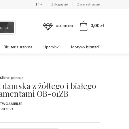
zł
Zaloguj się
Zarejestruj się
0,00 zł
ULUBIONE
zukaj
Biżuteria srebrna
Upominki
Motywy biżuterii
Klienci polecają!
 damska z żółtego i białego
diamentami OB-01ZB
 TWÓJ JUBILER
-01ZB-D