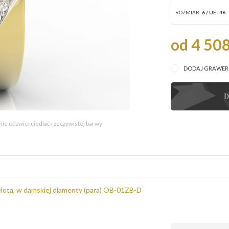
ROZMIAR:
6 / UE- 46
od 4 508
DODAJ GRAWE
D
 nie odzwierciedlać rzeczywistej barwy
 złota, w damskiej diamenty (para) OB-01ZB-D