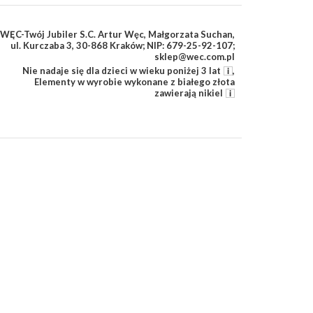
WĘC-Twój Jubiler S.C. Artur Węc, Małgorzata Suchan,
ul. Kurczaba 3, 30-868 Kraków; NIP: 679-25-92-107;
sklep@wec.com.pl
Nie nadaje się dla dzieci w wieku poniżej 3 lat
,
Elementy w wyrobie wykonane z białego złota
zawierają nikiel