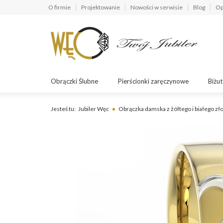
O firmie
Projektowanie
Nowości w serwisie
Blog
Op
Obrączki Ślubne
Pierścionki zaręczynowe
Biżut
Jesteś tu:
Jubiler Węc
Obrączka damska z żółtego i białego z