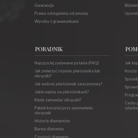
Gwarancja
Biżuter
Prawo odstąpienia od umowy
Upomin
Wyroby z grawerunkami
PORADNIK
POM
Najczęściej zadawane pytania (FAQ)
Jak ku
Jak zmierzyć rozmiar pierścionka lub
Koszty
obrączki?
Sposob
Jak wybrać pierścionek zaręczynowy?
Sprawd
Jakie napisy na pierścionkach?
Progra
Kiedy zamawiać obrączki?
Cechy p
Pakiet korzyści przy zamówieniu
szlache
obrączek
Historia diamentów
Barwa diamentu
Czystość diamentu