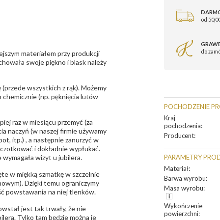
DARM
od 50,00
GRAWE
do zam
ejszym materiałem przy produkcji
zachowała swoje piękno i blask należy
 (przede wszystkich z rąk). Możemy
 chemicznie (np. pęknięcia lutów
POCHODZENIE P
Kraj
epiej raz w miesiącu przemyć (za
pochodzenia
:
ia naczyń (w naszej firmie używamy
Producent
:
t, itp.) , a następnie zanurzyć w
zczotkować i dokładnie wypłukać.
 wymagała wizyt u jubilera.
PARAMETRY PRO
Materiał
:
te w miękką szmatkę w szczelnie
Barwa wyrobu
:
unowym). Dzięki temu ograniczymy
Masa wyrobu
:
ść powstawania na niej tlenków.
Wykończenie
owstał jest tak trwały, że nie
powierzchni
:
bilera. Tylko tam będzie można je