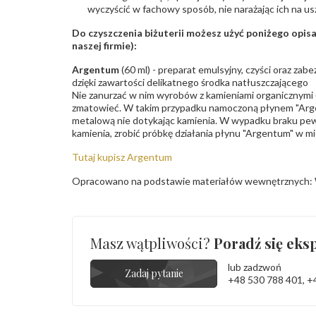
wyczyścić w fachowy sposób, nie narażając ich na us
Do czyszczenia biżuterii możesz użyć poniżego opi
naszej firmie):
Argentum
(60 ml) - preparat emulsyjny, czyści oraz za
dzięki zawartości delikatnego środka natłuszczającego
Nie zanurzać w nim wyrobów z kamieniami organicznymi (p
zmatowieć. W takim przypadku namoczoną płynem "Arge
metalową nie dotykając kamienia. W wypadku braku pew
kamienia, zrobić próbkę działania płynu "Argentum" w m
Tutaj kupisz Argentum
Opracowano na podstawie materiałów wewnętrznych: 
Masz wątpliwości?
Poradź się eksp
lub zadzwoń
Zadaj pytanie
+48 530 788 401
,
+