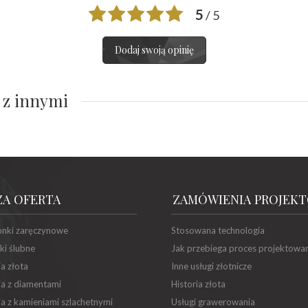
5
/ 5
Dodaj swoją opinię
 z innymi
ZA OFERTA
ZAMÓWIENIA PROJEK
onki zaręczynowe
Stosowana technologia
ki ślubne
Jak przebiega proces projektowa
ia złota
Inne usługi złotnicze
ia z diamentami
Historia złota
ia z kamieniami szlachetnymi
Usługi grawerowania