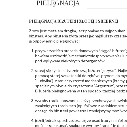
PIELĘGNACJA
PIELĘGNACJA BIŻUTERII ZŁOTEJ I SREBRNEJ
Złoto jest metalem drogim, lecz pomimo to najpopularni
biżuterii. Aby biżuteria złota przez jak najdłuższy czas 
ją odpowiednio pielęgnować!
przy wszystkich pracach domowych ściągać biżuterię
bowiem uszkodzić ją mechanicznie (porysowania), lub
pod wpływem niektórych detergentów.
staraj się systematycznie swą biżuterię czyścić. Najl
pomocą starej szczoteczki do zębów i płynem do myc
"Ludwika") z zanieczyszczeń mechanicznych (kremy, po
specjalnym płynie do czyszczenia "Argentum", przes
Biżuteria pielęgnowana w ten sposób rzadziej będzie
wyroby rzadko noszone należy przechowywać owinię
zamkniętych torebkach (np. foliowe z zaciskiem str
dostęp do biżuterii powietrza i zmniejszymy możliwo
jeżeli jednak spostrzeżesz się że osad który na niej p
możesz go usunąć, spakuj te wyroby i zanieś je do ju