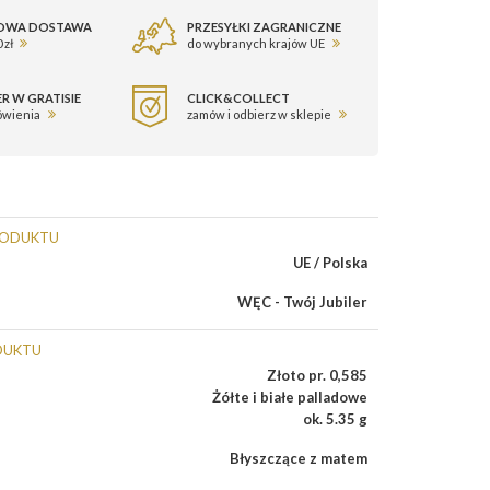
OWA DOSTAWA
PRZESYŁKI ZAGRANICZNE
 zł
do wybranych krajów UE
R W GRATISIE
CLICK&COLLECT
ówienia
zamów i odbierz w sklepie
RODUKTU
UE / Polska
WĘC - Twój Jubiler
DUKTU
Złoto pr. 0,585
Żółte i białe palladowe
ok. 5.35 g
Błyszczące z matem