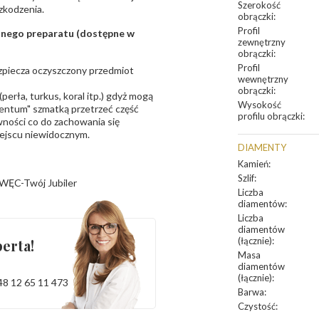
Szerokość
zkodzenia.
obrączki
:
Profil
sanego preparatu (dostępne w
zewnętrzny
obrączki
:
Profil
bezpiecza oczyszczony przedmiot
wewnętrzny
obrączki
:
erła, turkus, koral itp.) gdyż mogą
Wysokość
ntum" szmatką przetrzeć część
profilu obrączki
:
ności co do zachowania się
iejscu niewidocznym.
DIAMENTY
Kamień
:
Szlif
:
WĘC-Twój Jubiler
Liczba
diamentów
:
Liczba
diamentów
(łącznie)
:
erta!
Masa
diamentów
(łącznie)
:
48 12 65 11 473
Barwa
:
Czystość
: