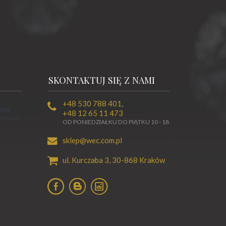
SKONTAKTUJ SIĘ Z NAMI
+48 530 788 401
,
+48 12 65 11 473
OD PONIEDZIAŁKU DO PIĄTKU 10 - 18
sklep@wec.com.pl
ul. Kurczaba 3,
30-868
Kraków