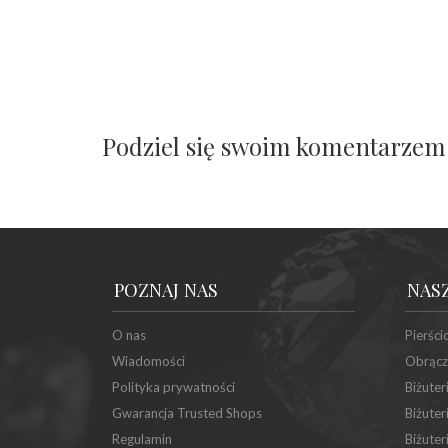
Podziel się swoim komentarzem
POZNAJ NAS
NAS
O nas
Pierści
Wiadomości
Obrącz
Polityka prywatności
Biżuter
Gwarancja Trusted Shops
Biżuter
Regulamin
Biżuter