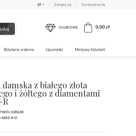
zł
Zaloguj się
Zarejestruj się
0,00 zł
ULUBIONE
zukaj
Biżuteria srebrna
Upominki
Motywy biżuterii
 damska z białego złota
ego i żółtego z diamentami
-R
 TWÓJ JUBILER
-01BZ-R-D