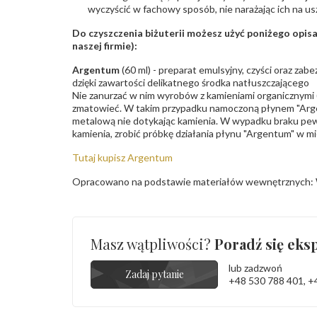
wyczyścić w fachowy sposób, nie narażając ich na us
Do czyszczenia biżuterii możesz użyć poniżego opi
naszej firmie):
Argentum
(60 ml) - preparat emulsyjny, czyści oraz za
dzięki zawartości delikatnego środka natłuszczającego
Nie zanurzać w nim wyrobów z kamieniami organicznymi (p
zmatowieć. W takim przypadku namoczoną płynem "Arge
metalową nie dotykając kamienia. W wypadku braku pew
kamienia, zrobić próbkę działania płynu "Argentum" w m
Tutaj kupisz Argentum
Opracowano na podstawie materiałów wewnętrznych: 
Masz wątpliwości?
Poradź się eksp
lub zadzwoń
Zadaj pytanie
+48 530 788 401
,
+