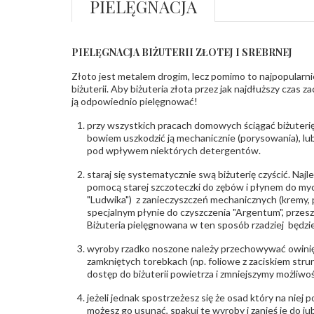
PIELĘGNACJA
PIELĘGNACJA BIŻUTERII ZŁOTEJ I SREBRNEJ
Złoto jest metalem drogim, lecz pomimo to najpopularni
biżuterii. Aby biżuteria złota przez jak najdłuższy czas 
ją odpowiednio pielęgnować!
przy wszystkich pracach domowych ściągać biżuterię
bowiem uszkodzić ją mechanicznie (porysowania), lub
pod wpływem niektórych detergentów.
staraj się systematycznie swą biżuterię czyścić. Najl
pomocą starej szczoteczki do zębów i płynem do myc
"Ludwika") z zanieczyszczeń mechanicznych (kremy, po
specjalnym płynie do czyszczenia "Argentum", przes
Biżuteria pielęgnowana w ten sposób rzadziej będzie
wyroby rzadko noszone należy przechowywać owinię
zamkniętych torebkach (np. foliowe z zaciskiem str
dostęp do biżuterii powietrza i zmniejszymy możliwo
jeżeli jednak spostrzeżesz się że osad który na niej p
możesz go usunąć, spakuj te wyroby i zanieś je do ju