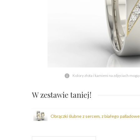
Kolory złota i kamieni na zdjęciach mogą
W zestawie taniej!
Obrączki ślubne z sercem, z białego palladow