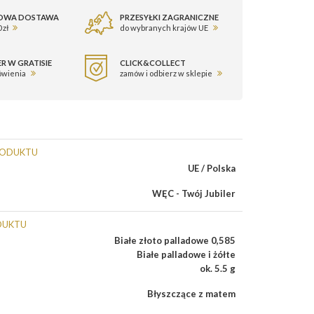
OWA DOSTAWA
PRZESYŁKI ZAGRANICZNE
 zł
do wybranych krajów UE
R W GRATISIE
CLICK&COLLECT
ówienia
zamów i odbierz w sklepie
RODUKTU
UE / Polska
WĘC - Twój Jubiler
DUKTU
Białe złoto palladowe 0,585
Białe palladowe i żółte
ok. 5.5 g
Błyszczące z matem