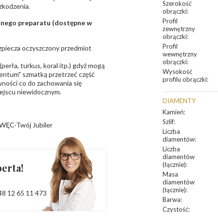
Szerokość
zkodzenia.
obrączki
:
Profil
sanego preparatu (dostępne w
zewnętrzny
obrączki
:
Profil
bezpiecza oczyszczony przedmiot
wewnętrzny
obrączki
:
erła, turkus, koral itp.) gdyż mogą
Wysokość
ntum" szmatką przetrzeć część
profilu obrączki
:
ności co do zachowania się
iejscu niewidocznym.
DIAMENTY
Kamień
:
Szlif
:
WĘC-Twój Jubiler
Liczba
diamentów
:
Liczba
diamentów
(łącznie)
:
erta!
Masa
diamentów
(łącznie)
:
48 12 65 11 473
Barwa
:
Czystość
: