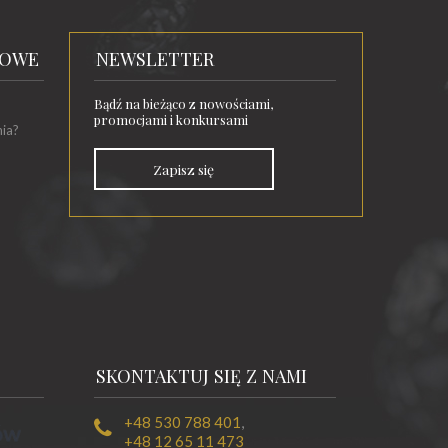
TOWE
NEWSLETTER
Bądź na bieżąco z nowościami,
promocjami i konkursami
nia?
Zapisz się
SKONTAKTUJ SIĘ Z NAMI
+48 530 788 401
,
+48 12 65 11 473