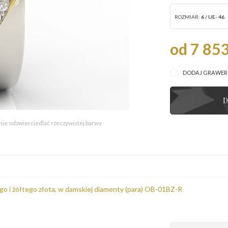
ROZMIAR:
6 / UE- 46
od 7 853
DODAJ GRAWE
D
 nie odzwierciedlać rzeczywistej barwy
ego i żółtego złota, w damskiej diamenty (para) OB-01BZ-R