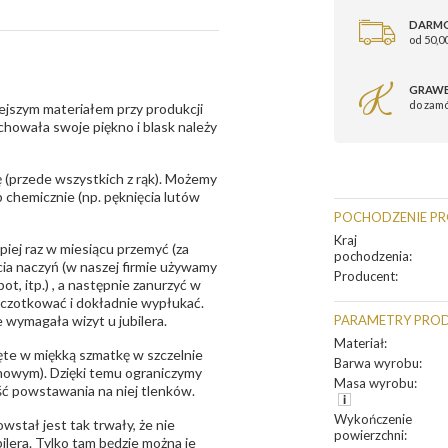
DARM
od 50,00
GRAWE
do zam
ejszym materiałem przy produkcji
zachowała swoje piękno i blask należy
 (przede wszystkich z rąk). Możemy
 chemicznie (np. pęknięcia lutów
POCHODZENIE P
Kraj
epiej raz w miesiącu przemyć (za
pochodzenia
:
ia naczyń (w naszej firmie używamy
Producent
:
t, itp.) , a następnie zanurzyć w
zczotkować i dokładnie wypłukać.
 wymagała wizyt u jubilera.
PARAMETRY PRO
Materiał
:
te w miękką szmatkę w szczelnie
Barwa wyrobu
:
unowym). Dzięki temu ograniczymy
Masa wyrobu
:
ść powstawania na niej tlenków.
Wykończenie
owstał jest tak trwały, że nie
powierzchni
:
bilera. Tylko tam będzie można je