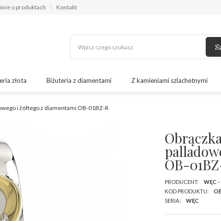
inie o produktach
Kontakt
S
eria złota
Biżuteria z diamentami
Z kamieniami szlachetnymi
dowego i żółtego z diamentami OB-01BZ-R
Obrączka
palladow
OB-01BZ
PRODUCENT:
WĘC -
KOD PRODUKTU:
OB
SERIA:
WĘC