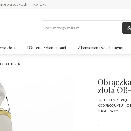
inie o produktach
Kontakt
S
eria złota
Biżuteria z diamentami
Z kamieniami szlachetnymi
ota OB-01BZ-R
Obrączka
złota OB
PRODUCENT:
WĘC -
KOD PRODUKTU:
OB
SERIA:
WĘC