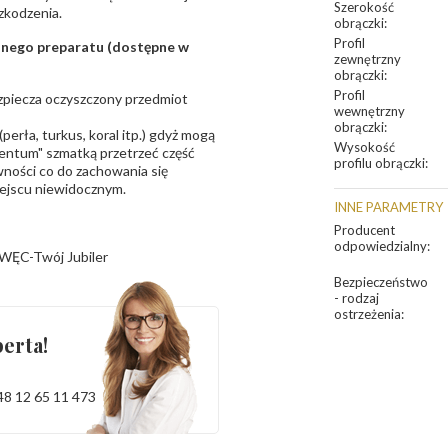
Szerokość
zkodzenia.
obrączki
:
Profil
sanego preparatu (dostępne w
zewnętrzny
obrączki
:
Profil
bezpiecza oczyszczony przedmiot
wewnętrzny
obrączki
:
erła, turkus, koral itp.) gdyż mogą
Wysokość
ntum" szmatką przetrzeć część
profilu obrączki
:
ności co do zachowania się
iejscu niewidocznym.
INNE PARAMETRY
Producent
odpowiedzialny
:
WĘC-Twój Jubiler
Bezpieczeństwo
- rodzaj
ostrzeżenia
:
erta!
48 12 65 11 473