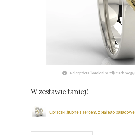
Kolory złota i kamieni na zdjęciach mogą
W zestawie taniej!
Obrączki ślubne z sercem, z białego palladow