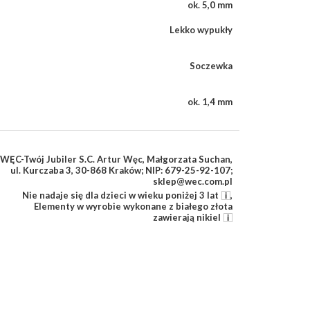
ok. 5,0 mm
Lekko wypukły
Soczewka
ok. 1,4 mm
WĘC-Twój Jubiler S.C. Artur Węc, Małgorzata Suchan,
ul. Kurczaba 3, 30-868 Kraków; NIP: 679-25-92-107;
sklep@wec.com.pl
Nie nadaje się dla dzieci w wieku poniżej 3 lat
,
Elementy w wyrobie wykonane z białego złota
zawierają nikiel