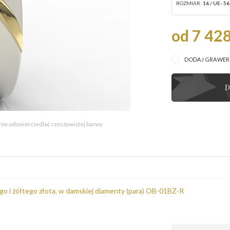
ROZMIAR:
16 / UE- 56
od 7 428
DODAJ GRAWE
D
 nie odzwierciedlać rzeczywistej barwy
ego i żółtego złota, w damskiej diamenty (para) OB-01BZ-R