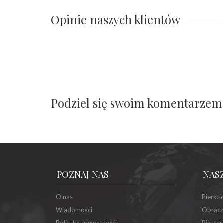
Opinie naszych klientów
Podziel się swoim komentarzem
POZNAJ NAS
NAS
O nas
Pierści
Wiadomości
Obrącz
Polityka prywatności
Biżuter