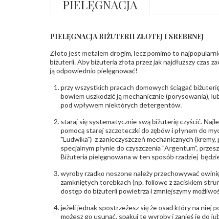
PIELĘGNACJA
PIELĘGNACJA BIŻUTERII ZŁOTEJ I SREBRNEJ
Złoto jest metalem drogim, lecz pomimo to najpopularni
biżuterii. Aby biżuteria złota przez jak najdłuższy czas 
ją odpowiednio pielęgnować!
przy wszystkich pracach domowych ściągać biżuterię
bowiem uszkodzić ją mechanicznie (porysowania), lub
pod wpływem niektórych detergentów.
staraj się systematycznie swą biżuterię czyścić. Najl
pomocą starej szczoteczki do zębów i płynem do myc
"Ludwika") z zanieczyszczeń mechanicznych (kremy, po
specjalnym płynie do czyszczenia "Argentum", przes
Biżuteria pielęgnowana w ten sposób rzadziej będzie
wyroby rzadko noszone należy przechowywać owinię
zamkniętych torebkach (np. foliowe z zaciskiem str
dostęp do biżuterii powietrza i zmniejszymy możliwo
jeżeli jednak spostrzeżesz się że osad który na niej p
możesz go usunąć, spakuj te wyroby i zanieś je do ju