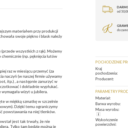
DARM
od 50,00
GRAWE
do zam
ejszym materiałem przy produkcji
zachowała swoje piękno i blask należy
 (przede wszystkich z rąk). Możemy
 chemicznie (np. pęknięcia lutów
POCHODZENIE P
Kraj
epiej raz w miesiącu przemyć (za
pochodzenia
:
ia naczyń (w naszej firmie używamy
Producent
:
t, itp.) , a następnie zanurzyć w
zczotkować i dokładnie wypłukać.
 wymagała wizyt u jubilera.
PARAMETRY PRO
Materiał
:
te w miękką szmatkę w szczelnie
Barwa wyrobu
:
unowym). Dzięki temu ograniczymy
Masa wyrobu
:
ść powstawania na niej tlenków.
Wykończenie
owstał jest tak trwały, że nie
powierzchni
:
bilera. Tylko tam będzie można je