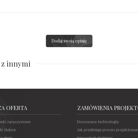
Dodaj swoją opinię
 z innymi
ZA OFERTA
ZAMÓWIENIA PROJEK
onki zaręczynowe
Stosowana technologia
ki ślubne
Jak przebiega proces projektowa
ia złota
Inne usługi złotnicze