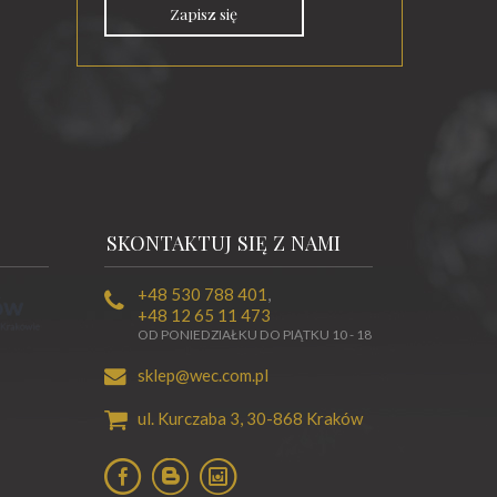
Zapisz się
SKONTAKTUJ SIĘ Z NAMI
+48 530 788 401
,
+48 12 65 11 473
OD PONIEDZIAŁKU DO PIĄTKU 10 - 18
sklep@wec.com.pl
ul. Kurczaba 3,
30-868
Kraków