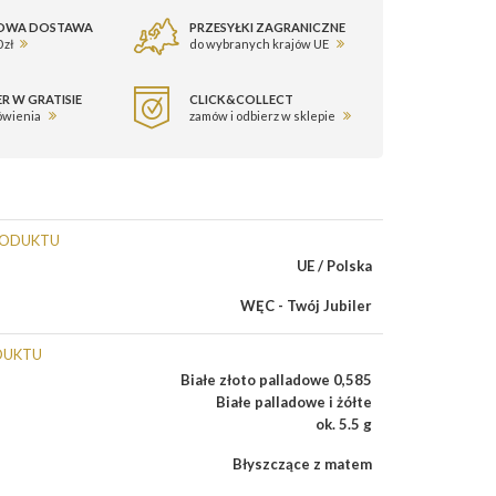
OWA DOSTAWA
PRZESYŁKI ZAGRANICZNE
 zł
do wybranych krajów UE
R W GRATISIE
CLICK&COLLECT
ówienia
zamów i odbierz w sklepie
RODUKTU
UE / Polska
WĘC - Twój Jubiler
DUKTU
Białe złoto palladowe 0,585
Białe palladowe i żółte
ok. 5.5 g
Błyszczące z matem