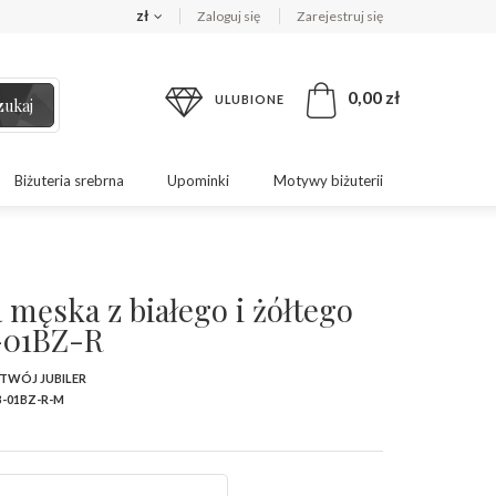
zł
Zaloguj się
Zarejestruj się
0,00 zł
ULUBIONE
zukaj
Biżuteria srebrna
Upominki
Motywy biżuterii
 męska z białego i żółtego
-01BZ-R
 TWÓJ JUBILER
-01BZ-R-M