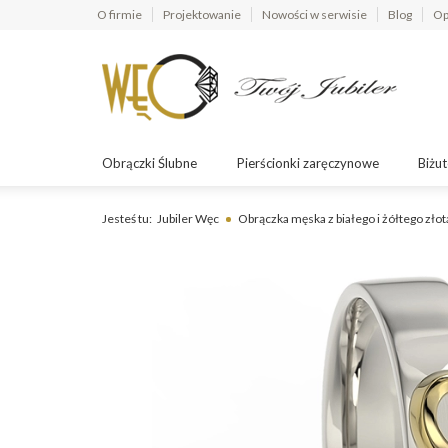
O firmie
Projektowanie
Nowości w serwisie
Blog
Op
Obrączki Ślubne
Pierścionki zaręczynowe
Biżut
Jesteś tu:
Jubiler Węc
Obrączka męska z białego i żółtego zł