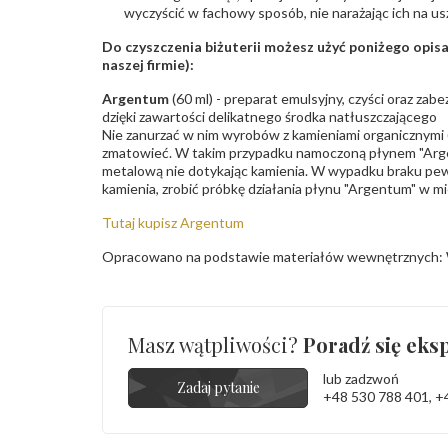
wyczyścić w fachowy sposób, nie narażając ich na us
Do czyszczenia biżuterii możesz użyć poniżego opi
naszej firmie):
Argentum
(60 ml) - preparat emulsyjny, czyści oraz za
dzięki zawartości delikatnego środka natłuszczającego
Nie zanurzać w nim wyrobów z kamieniami organicznymi (p
zmatowieć. W takim przypadku namoczoną płynem "Arge
metalową nie dotykając kamienia. W wypadku braku pew
kamienia, zrobić próbkę działania płynu "Argentum" w m
Tutaj kupisz Argentum
Opracowano na podstawie materiałów wewnętrznych: 
Masz wątpliwości?
Poradź się eksp
lub zadzwoń
Zadaj pytanie
+48 530 788 401
,
+