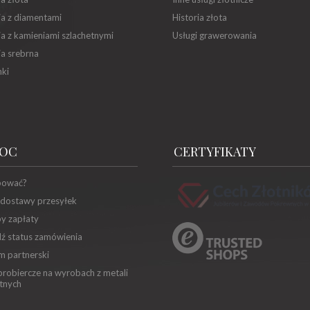
ia z diamentami
Historia złota
ia z kamieniami szlachetnymi
Usługi grawerowania
ia srebrna
ki
OC
CERTYFIKATY
pować?
 dostawy przesyłek
y zapłaty
ź status zamówienia
m partnerski
robiercze na wyrobach z metali
tnych