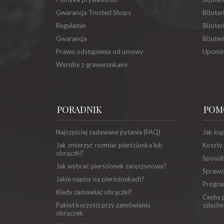
Gwarancja Trusted Shops
Biżuter
Regulamin
Biżuter
Gwarancja
Biżuter
Prawo odstąpienia od umowy
Upomin
Wyroby z grawerunkami
PORADNIK
POM
Najczęściej zadawane pytania (FAQ)
Jak ku
Jak zmierzyć rozmiar pierścionka lub
Koszty
obrączki?
Sposob
Jak wybrać pierścionek zaręczynowy?
Sprawd
Jakie napisy na pierścionkach?
Progra
Kiedy zamawiać obrączki?
Cechy p
Pakiet korzyści przy zamówieniu
szlache
obrączek