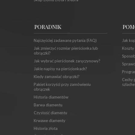
PORADNIK
POM
Najczęściej zadawane pytania (FAQ)
Jak ku
Jak zmierzyć rozmiar pierścionka lub
Koszty
obrączki?
Sposob
Jak wybrać pierścionek zaręczynowy?
Sprawd
Jakie napisy na pierścionkach?
Progra
Kiedy zamawiać obrączki?
Cechy p
Pakiet korzyści przy zamówieniu
szlache
obrączek
Historia diamentów
Barwa diamentu
Czystość diamentu
Krwawe diamenty
Historia złota