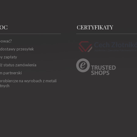
OC
CERTYFIKATY
pować?
 dostawy przesyłek
y zapłaty
ź status zamówienia
m partnerski
robiercze na wyrobach z metali
tnych