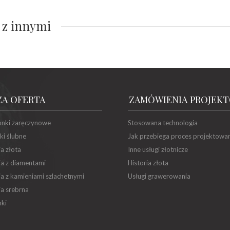
 z innymi
ZA OFERTA
ZAMÓWIENIA PROJEK
onki zaręczynowe
Stosowana technologia
ki ślubne
Jak przebiega proces projektowa
ia złota
Inne usługi złotnicze
ia z diamentami
Historia złota
ia z kamieniami szlachetnymi
Usługi grawerowania
ia srebrna
ki