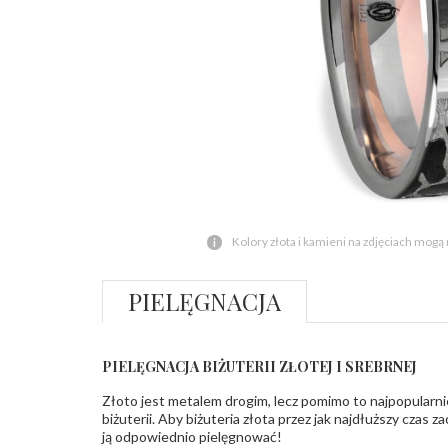
Kolory złota i kamieni na zdjęciach mogą
PIELĘGNACJA
PIELĘGNACJA BIŻUTERII ZŁOTEJ I SREBRNEJ
Złoto jest metalem drogim, lecz pomimo to najpopularni
biżuterii. Aby biżuteria złota przez jak najdłuższy czas 
ją odpowiednio pielęgnować!