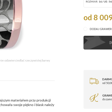
ROZMIAR:
16 / UE- 56
od 8 009
DODAJ GRAWE
D
 nie odzwierciedlać rzeczywistej barwy
DARM
od 50,00
GRAWE
do zam
ejszym materiałem przy produkcji
zachowała swoje piękno i blask należy