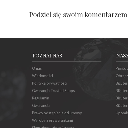
Podziel się swoim komentarzem
POZNAJ NAS
NAS
O nas
Pierści
Wiadomości
Obrącz
Polityka prywatności
Biżuter
Gwarancja Trusted Shops
Biżuter
Regulamin
Biżuter
Gwarancja
Biżuter
Prawo odstąpienia od umowy
Upomin
Wyroby z grawerunkami
Skup złomu złota i srebra