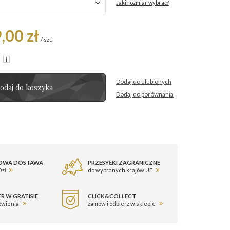
Jaki rozmiar wybrać?
,00 zł
/
szt.
R
Dodaj do ulubionych
odaj do koszyka
Dodaj do porównania
OWA DOSTAWA
PRZESYŁKI ZAGRANICZNE
 zł
do wybranych krajów UE
R W GRATISIE
CLICK&COLLECT
ówienia
zamów i odbierz w sklepie