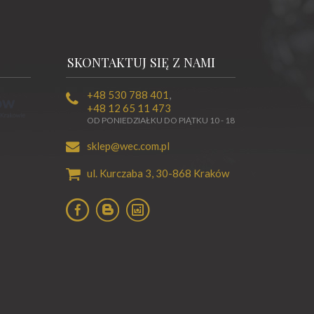
SKONTAKTUJ SIĘ Z NAMI
+48 530 788 401
,
+48 12 65 11 473
OD PONIEDZIAŁKU DO PIĄTKU 10 - 18
sklep@wec.com.pl
ul. Kurczaba 3,
30-868
Kraków