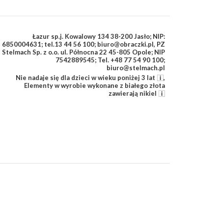
Łazur sp.j. Kowalowy 134 38-200 Jasło; NIP:
6850004631; tel.13 44 56 100; biuro@obraczki.pl
,
PZ
Stelmach Sp. z o.o. ul. Północna 22 45-805 Opole; NIP
7542889545; Tel. +48 77 54 90 100;
biuro@stelmach.pl
Nie nadaje się dla dzieci w wieku poniżej 3 lat
,
Elementy w wyrobie wykonane z białego złota
zawierają nikiel