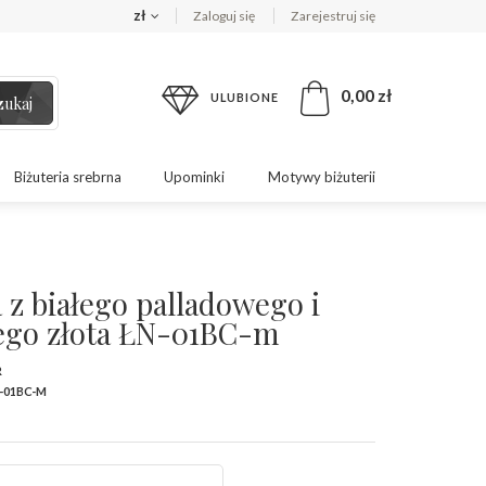
zł
Zaloguj się
Zarejestruj się
0,00 zł
ULUBIONE
zukaj
Biżuteria srebrna
Upominki
Motywy biżuterii
 z białego palladowego i
ego złota ŁN-01BC-m
R
-01BC-M