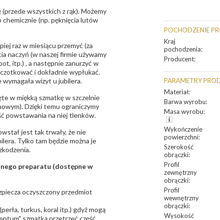
 (przede wszystkich z rąk). Możemy
 chemicznie (np. pęknięcia lutów
POCHODZENIE P
Kraj
epiej raz w miesiącu przemyć (za
pochodzenia
:
ia naczyń (w naszej firmie używamy
Producent
:
t, itp.) , a następnie zanurzyć w
zczotkować i dokładnie wypłukać.
 wymagała wizyt u jubilera.
PARAMETRY PRO
Materiał
:
te w miękką szmatkę w szczelnie
Barwa wyrobu
:
unowym). Dzięki temu ograniczymy
Masa wyrobu
:
ść powstawania na niej tlenków.
Wykończenie
owstał jest tak trwały, że nie
powierzchni
:
bilera. Tylko tam będzie można je
Szerokość
zkodzenia.
obrączki
:
Profil
sanego preparatu (dostępne w
zewnętrzny
obrączki
:
Profil
bezpiecza oczyszczony przedmiot
wewnętrzny
obrączki
:
erła, turkus, koral itp.) gdyż mogą
Wysokość
ntum" szmatką przetrzeć część