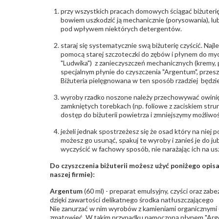
przy wszystkich pracach domowych ściągać biżuterię
bowiem uszkodzić ją mechanicznie (porysowania), lub
pod wpływem niektórych detergentów.
staraj się systematycznie swą biżuterię czyścić. Najl
pomocą starej szczoteczki do zębów i płynem do myc
"Ludwika") z zanieczyszczeń mechanicznych (kremy, po
specjalnym płynie do czyszczenia "Argentum", przes
Biżuteria pielęgnowana w ten sposób rzadziej będzie
wyroby rzadko noszone należy przechowywać owinię
zamkniętych torebkach (np. foliowe z zaciskiem str
dostęp do biżuterii powietrza i zmniejszymy możliwo
jeżeli jednak spostrzeżesz się że osad który na niej p
możesz go usunąć, spakuj te wyroby i zanieś je do ju
wyczyścić w fachowy sposób, nie narażając ich na us
Do czyszczenia biżuterii możesz użyć poniżego opi
naszej firmie):
Argentum
(60 ml) - preparat emulsyjny, czyści oraz za
dzięki zawartości delikatnego środka natłuszczającego
Nie zanurzać w nim wyrobów z kamieniami organicznymi (p
zmatowieć. W takim przypadku namoczoną płynem "Arge