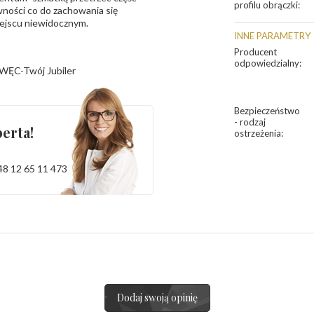
profilu obrączki
:
ności co do zachowania się
iejscu niewidocznym.
INNE PARAMETRY
Producent
odpowiedzialny
:
WĘC-Twój Jubiler
Bezpieczeństwo
- rodzaj
erta!
ostrzeżenia
:
48 12 65 11 473
Dodaj swoją opinię