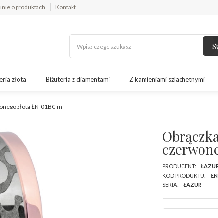
inie o produktach
Kontakt
S
eria złota
Biżuteria z diamentami
Z kamieniami szlachetnymi
rwonego złota ŁN-01BC-m
Obrączka
czerwon
PRODUCENT:
ŁAZU
KOD PRODUKTU:
ŁN
SERIA:
ŁAZUR