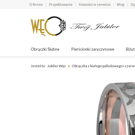
O firmie
Projektowanie
Nowości w serwisie
Blog
Op
Obrączki Ślubne
Pierścionki zaręczynowe
Biżut
Jesteś tu:
Jubiler Węc
Obrączka z białego palladowego i cze