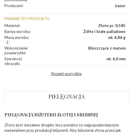
Producent
:
Łazur
PARAMETRY PRODUKTU
Materiał
:
Złoto pr. 0,585
Barwa wyrobu
:
Żółte i białe palladowe
Masa wyrobu
:
ok. 6.86 g
Wykończenie
Błyszczące z matem
powierzchni
:
Szerokość
ok. 6,0 mm
obrączki
:
Profil
Fantazyjny
Rozwiń wszystkie
zewnętrzny
obrączki
:
Profil
Soczewka
wewnętrzny
obrączki
:
PIELĘGNACJA
Wysokość
ok. 1,5 mm
profilu obrączki
:
PIELĘGNACJA BIŻUTERII ZŁOTEJ I SREBRNEJ
INNE PARAMETRY
Złoto jest metalem drogim, lecz pomimo to najpopularniejszym
Producent
Łazur sp.j. Kowalowy 134 38-200 Jasło; NIP:
odpowiedzialny
:
6850004631; tel.13 44 56 100;
materiałem przy produkcji biżuterii. Aby biżuteria złota przez jak