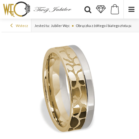
Wstecz
Jesteś tu:
Jubiler Węc
Obrączka z żółtego i białego złota pal