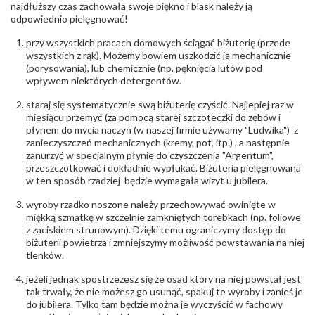
biuro@obraczki.pl
,
PZ Stelmach Sp. z o.o. ul.
najdłuższy czas zachowała swoje piękno i blask należy ją
Północna 22 45-805 Opole; NIP 7542889545;
odpowiednio pielęgnować!
Tel. +48 77 54 90 100; biuro@stelmach.pl
Bezpieczeństwo
Nie nadaje się dla dzieci w wieku poniżej 3 lat
przy wszystkich pracach domowych ściągać biżuterię (przede
- rodzaj
,
Elementy w wyrobie wykonane z białego złota
wszystkich z rąk). Możemy bowiem uszkodzić ją mechanicznie
ostrzeżenia
:
zawierają nikiel
(porysowania), lub chemicznie (np. pęknięcia lutów pod
wpływem niektórych detergentów.
staraj się systematycznie swą biżuterię czyścić. Najlepiej raz w
miesiącu przemyć (za pomocą starej szczoteczki do zębów i
płynem do mycia naczyń (w naszej firmie używamy "Ludwika") z
zanieczyszczeń mechanicznych (kremy, pot, itp.) , a następnie
zanurzyć w specjalnym płynie do czyszczenia "Argentum",
przeszczotkować i dokładnie wypłukać. Biżuteria pielęgnowana
w ten sposób rzadziej będzie wymagała wizyt u jubilera.
wyroby rzadko noszone należy przechowywać owinięte w
miękką szmatkę w szczelnie zamkniętych torebkach (np. foliowe
z zaciskiem strunowym). Dzięki temu ograniczymy dostęp do
biżuterii powietrza i zmniejszymy możliwość powstawania na niej
tlenków.
jeżeli jednak spostrzeżesz się że osad który na niej powstał jest
tak trwały, że nie możesz go usunąć, spakuj te wyroby i zanieś je
do jubilera. Tylko tam będzie można je wyczyścić w fachowy