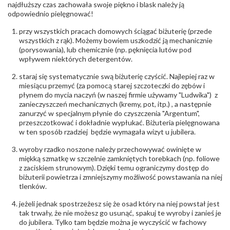
biuro@obraczki.pl
,
PZ Stelmach Sp. z o.o. ul.
najdłuższy czas zachowała swoje piękno i blask należy ją
Północna 22 45-805 Opole; NIP 7542889545;
odpowiednio pielęgnować!
Tel. +48 77 54 90 100; biuro@stelmach.pl
Bezpieczeństwo
Nie nadaje się dla dzieci w wieku poniżej 3 lat
przy wszystkich pracach domowych ściągać biżuterię (przede
- rodzaj
,
Elementy w wyrobie wykonane z białego złota
wszystkich z rąk). Możemy bowiem uszkodzić ją mechanicznie
ostrzeżenia
:
zawierają nikiel
(porysowania), lub chemicznie (np. pęknięcia lutów pod
wpływem niektórych detergentów.
staraj się systematycznie swą biżuterię czyścić. Najlepiej raz w
miesiącu przemyć (za pomocą starej szczoteczki do zębów i
płynem do mycia naczyń (w naszej firmie używamy "Ludwika") z
zanieczyszczeń mechanicznych (kremy, pot, itp.) , a następnie
zanurzyć w specjalnym płynie do czyszczenia "Argentum",
przeszczotkować i dokładnie wypłukać. Biżuteria pielęgnowana
w ten sposób rzadziej będzie wymagała wizyt u jubilera.
wyroby rzadko noszone należy przechowywać owinięte w
miękką szmatkę w szczelnie zamkniętych torebkach (np. foliowe
z zaciskiem strunowym). Dzięki temu ograniczymy dostęp do
biżuterii powietrza i zmniejszymy możliwość powstawania na niej
tlenków.
jeżeli jednak spostrzeżesz się że osad który na niej powstał jest
tak trwały, że nie możesz go usunąć, spakuj te wyroby i zanieś je
do jubilera. Tylko tam będzie można je wyczyścić w fachowy