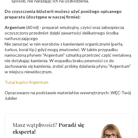
sposób, nie narażając ich na uszkodzenia.
Do czyszczenia biżuterii możesz użyć poniżego opisanego
preparatu (dostępne w naszej firmie):
Argentum
(60 ml) - preparat emulsyjny, czyści oraz zabezpiecza
oczyszczony przedmiot dzięki zawartości delikatnego środka
natłuszczającego
Nie zanurzać w nim wyrobów z kamieniami organicznymi (perła,
turkus, koral itp.) gdyż mogą zmatowieć. W takim przypadku
namoczoną płynem "Argentum" szmatką przetrzeć część metalową
nie dotykając kamienia. W wypadku braku pewności co do
zachowania się kamienia, zrobić próbkę działania płynu "Argentum"
w miejscu niewidocznym.
Tutaj kupisz Argentum
Opracowano na podstawie materiałów wewnętrznych: WĘC-Twój
Jubiler
Masz wątpliwości?
Poradź się
eksperta!