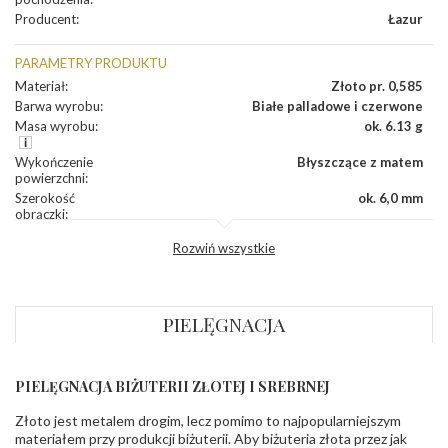
Producent
:
Łazur
PARAMETRY PRODUKTU
Materiał
:
Złoto pr. 0,585
Barwa wyrobu
:
Białe palladowe i czerwone
Masa wyrobu
:
ok. 6.13 g
Wykończenie
Błyszczące z matem
powierzchni
:
Szerokość
ok. 6,0 mm
obrączki
:
Profil
Lekko zaokrąglony
Rozwiń wszystkie
zewnętrzny
obrączki
:
Profil
Soczewka
wewnętrzny
obrączki
:
PIELĘGNACJA
Wysokość
ok. 1,5 mm
profilu obrączki
:
PIELĘGNACJA BIŻUTERII ZŁOTEJ I SREBRNEJ
INNE PARAMETRY
Złoto jest metalem drogim, lecz pomimo to najpopularniejszym
Producent
Łazur sp.j. Kowalowy 134 38-200 Jasło; NIP:
odpowiedzialny
:
6850004631; tel.13 44 56 100;
materiałem przy produkcji biżuterii. Aby biżuteria złota przez jak