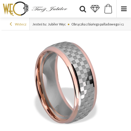
Wstecz
Jesteś tu:
Jubiler Węc
Obrączka z białego palladowego i czer