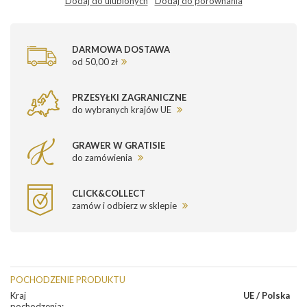
Dodaj do ulubionych
Dodaj do porównania
DARMOWA DOSTAWA
od 50,00 zł
PRZESYŁKI ZAGRANICZNE
do wybranych krajów UE
GRAWER W GRATISIE
do zamówienia
CLICK&COLLECT
zamów i odbierz w sklepie
POCHODZENIE PRODUKTU
Kraj
UE / Polska
pochodzenia
: