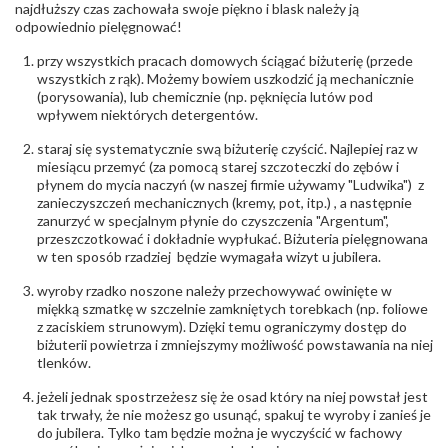
biuro@obraczki.pl
,
PZ Stelmach Sp. z o.o. ul.
najdłuższy czas zachowała swoje piękno i blask należy ją
Północna 22 45-805 Opole; NIP 7542889545;
odpowiednio pielęgnować!
Tel. +48 77 54 90 100; biuro@stelmach.pl
Bezpieczeństwo
Nie nadaje się dla dzieci w wieku poniżej 3 lat
przy wszystkich pracach domowych ściągać biżuterię (przede
- rodzaj
,
Elementy w wyrobie wykonane z białego złota
wszystkich z rąk). Możemy bowiem uszkodzić ją mechanicznie
ostrzeżenia
:
zawierają nikiel
(porysowania), lub chemicznie (np. pęknięcia lutów pod
wpływem niektórych detergentów.
staraj się systematycznie swą biżuterię czyścić. Najlepiej raz w
miesiącu przemyć (za pomocą starej szczoteczki do zębów i
płynem do mycia naczyń (w naszej firmie używamy "Ludwika") z
zanieczyszczeń mechanicznych (kremy, pot, itp.) , a następnie
zanurzyć w specjalnym płynie do czyszczenia "Argentum",
przeszczotkować i dokładnie wypłukać. Biżuteria pielęgnowana
w ten sposób rzadziej będzie wymagała wizyt u jubilera.
wyroby rzadko noszone należy przechowywać owinięte w
miękką szmatkę w szczelnie zamkniętych torebkach (np. foliowe
z zaciskiem strunowym). Dzięki temu ograniczymy dostęp do
biżuterii powietrza i zmniejszymy możliwość powstawania na niej
tlenków.
jeżeli jednak spostrzeżesz się że osad który na niej powstał jest
tak trwały, że nie możesz go usunąć, spakuj te wyroby i zanieś je
do jubilera. Tylko tam będzie można je wyczyścić w fachowy