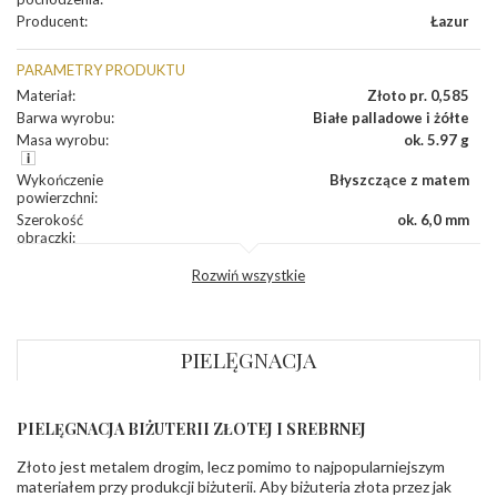
Producent
:
Łazur
PARAMETRY PRODUKTU
Materiał
:
Złoto pr. 0,585
Barwa wyrobu
:
Białe palladowe i żółte
Masa wyrobu
:
ok. 5.97 g
Wykończenie
Błyszczące z matem
powierzchni
:
Szerokość
ok. 6,0 mm
obrączki
:
Profil
Lekko zaokrąglony
Rozwiń wszystkie
zewnętrzny
obrączki
:
Profil
Soczewka
wewnętrzny
obrączki
:
PIELĘGNACJA
Wysokość
ok. 1,5 mm
profilu obrączki
:
PIELĘGNACJA BIŻUTERII ZŁOTEJ I SREBRNEJ
INNE PARAMETRY
Złoto jest metalem drogim, lecz pomimo to najpopularniejszym
Producent
Łazur sp.j. Kowalowy 134 38-200 Jasło; NIP:
odpowiedzialny
:
6850004631; tel.13 44 56 100;
materiałem przy produkcji biżuterii. Aby biżuteria złota przez jak