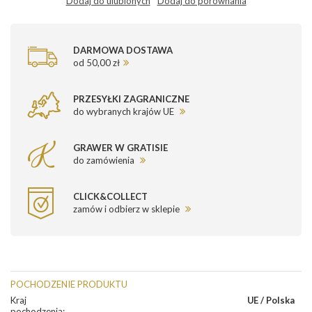
Dodaj do ulubionych
Dodaj do porównania
DARMOWA DOSTAWA
od 50,00 zł
PRZESYŁKI ZAGRANICZNE
do wybranych krajów UE
GRAWER W GRATISIE
do zamówienia
CLICK&COLLECT
zamów i odbierz w sklepie
POCHODZENIE PRODUKTU
Kraj
UE / Polska
pochodzenia
: