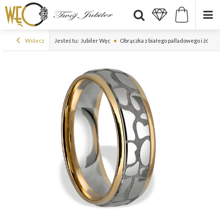
Wstecz
Jesteś tu:
Jubiler Węc
Obrączka z białego palladowego i żółte