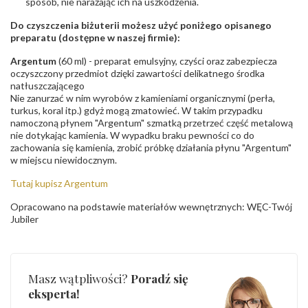
sposób, nie narażając ich na uszkodzenia.
Do czyszczenia biżuterii możesz użyć poniżego opisanego
preparatu (dostępne w naszej firmie):
Argentum
(60 ml) - preparat emulsyjny, czyści oraz zabezpiecza
oczyszczony przedmiot dzięki zawartości delikatnego środka
natłuszczającego
Nie zanurzać w nim wyrobów z kamieniami organicznymi (perła,
turkus, koral itp.) gdyż mogą zmatowieć. W takim przypadku
namoczoną płynem "Argentum" szmatką przetrzeć część metalową
nie dotykając kamienia. W wypadku braku pewności co do
zachowania się kamienia, zrobić próbkę działania płynu "Argentum"
w miejscu niewidocznym.
Tutaj kupisz Argentum
Opracowano na podstawie materiałów wewnętrznych: WĘC-Twój
Jubiler
Masz wątpliwości?
Poradź się
eksperta!