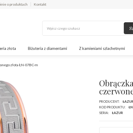
inie o produktach
Kontakt
S
eria złota
Biżuteria z diamentami
Z kamieniami szlachetnymi
rwonego złota ŁN-07BC-m
Obrączka
czerwon
PRODUCENT:
ŁAZU
KOD PRODUKTU:
ŁN
SERIA:
ŁAZUR