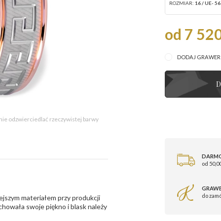
ROZMIAR:
16 / UE- 56
od 7 520
DODAJ GRAWE
D
 nie odzwierciedlać rzeczywistej barwy
DARM
od 50,00
GRAWE
do zam
ejszym materiałem przy produkcji
zachowała swoje piękno i blask należy