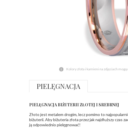
Kolory złota i kamieni na zdjęciach mogą
PIELĘGNACJA
PIELĘGNACJA BIŻUTERII ZŁOTEJ I SREBRNEJ
Złoto jest metalem drogim, lecz pomimo to najpopularni
biżuterii. Aby biżuteria złota przez jak najdłuższy czas 
ją odpowiednio pielęgnować!