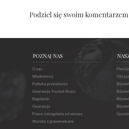
Podziel się swoim komentarzem
POZNAJ NAS
NAS
O nas
Pierści
Wiadomości
Obrącz
Polityka prywatności
Biżuter
Gwarancja Trusted Shops
Biżuter
Regulamin
Biżuter
Gwarancja
Biżuter
Prawo odstąpienia od umowy
Upomin
Wyroby z grawerunkami