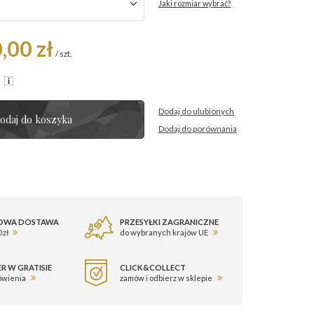
Jaki rozmiar wybrać?
,00 zł
/
szt.
R
Dodaj do ulubionych
odaj do koszyka
Dodaj do porównania
OWA DOSTAWA
PRZESYŁKI ZAGRANICZNE
 zł
do wybranych krajów UE
R W GRATISIE
CLICK&COLLECT
ówienia
zamów i odbierz w sklepie