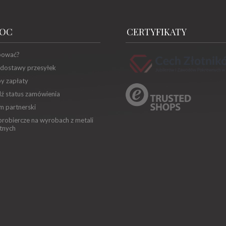
OC
CERTYFIKATY
pować?
 dostawy przesyłek
y zapłaty
ź status zamówienia
m partnerski
robiercze na wyrobach z metali
tnych