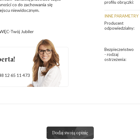
profilu obrączki
:
ności co do zachowania się
iejscu niewidocznym.
INNE PARAMETRY
Producent
odpowiedzialny
:
WĘC-Twój Jubiler
Bezpieczeństwo
- rodzaj
erta!
ostrzeżenia
:
48 12 65 11 473
Dodaj swoją opinię