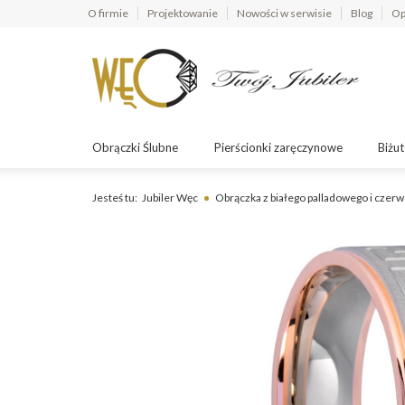
O firmie
Projektowanie
Nowości w serwisie
Blog
Op
Obrączki Ślubne
Pierścionki zaręczynowe
Biżut
Jesteś tu:
Jubiler Węc
Obrączka z białego palladowego i cze