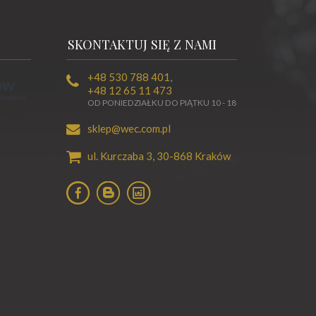
SKONTAKTUJ SIĘ Z NAMI
+48 530 788 401
,
+48 12 65 11 473
OD PONIEDZIAŁKU DO PIĄTKU 10 - 18
sklep@wec.com.pl
ul. Kurczaba 3,
30-868
Kraków