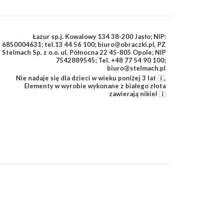
Łazur sp.j. Kowalowy 134 38-200 Jasło; NIP:
6850004631; tel.13 44 56 100; biuro@obraczki.pl
,
PZ
Stelmach Sp. z o.o. ul. Północna 22 45-805 Opole; NIP
7542889545; Tel. +48 77 54 90 100;
biuro@stelmach.pl
Nie nadaje się dla dzieci w wieku poniżej 3 lat
,
Elementy w wyrobie wykonane z białego złota
zawierają nikiel