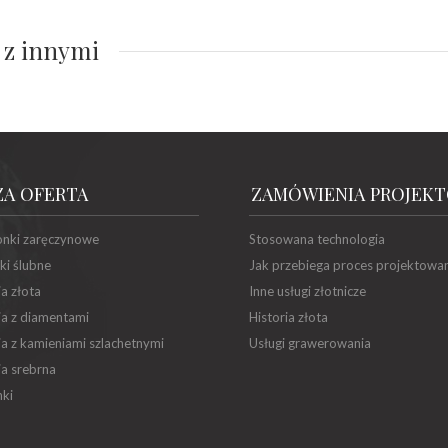
 z innymi
ZA OFERTA
ZAMÓWIENIA PROJEK
onki zaręczynowe
Stosowana technologia
ki ślubne
Jak przebiega proces projektowa
ia złota
Inne usługi złotnicze
ia z diamentami
Historia złota
ia z kamieniami szlachetnymi
Usługi grawerowania
ia srebrna
ki