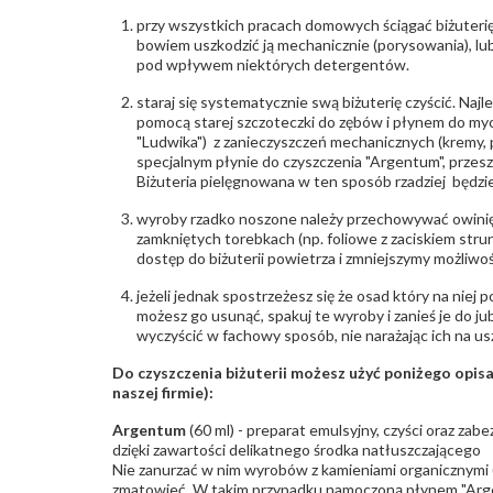
przy wszystkich pracach domowych ściągać biżuterię
bowiem uszkodzić ją mechanicznie (porysowania), lub
pod wpływem niektórych detergentów.
staraj się systematycznie swą biżuterię czyścić. Najl
pomocą starej szczoteczki do zębów i płynem do myc
"Ludwika") z zanieczyszczeń mechanicznych (kremy, po
specjalnym płynie do czyszczenia "Argentum", przes
Biżuteria pielęgnowana w ten sposób rzadziej będzie
wyroby rzadko noszone należy przechowywać owinię
zamkniętych torebkach (np. foliowe z zaciskiem str
dostęp do biżuterii powietrza i zmniejszymy możliwo
jeżeli jednak spostrzeżesz się że osad który na niej p
możesz go usunąć, spakuj te wyroby i zanieś je do ju
wyczyścić w fachowy sposób, nie narażając ich na us
Do czyszczenia biżuterii możesz użyć poniżego opi
naszej firmie):
Argentum
(60 ml) - preparat emulsyjny, czyści oraz za
dzięki zawartości delikatnego środka natłuszczającego
Nie zanurzać w nim wyrobów z kamieniami organicznymi (p
zmatowieć. W takim przypadku namoczoną płynem "Arge