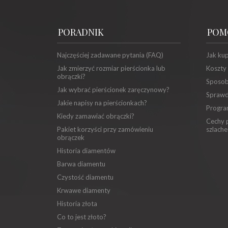
PORADNIK
POM
Najczęściej zadawane pytania (FAQ)
Jak ku
Jak zmierzyć rozmiar pierścionka lub
Koszty
obrączki?
Sposob
Jak wybrać pierścionek zaręczynowy?
Sprawd
Jakie napisy na pierścionkach?
Progra
Kiedy zamawiać obrączki?
Cechy p
Pakiet korzyści przy zamówieniu
szlache
obrączek
Historia diamentów
Barwa diamentu
Czystość diamentu
Krwawe diamenty
Historia złota
Co to jest złoto?