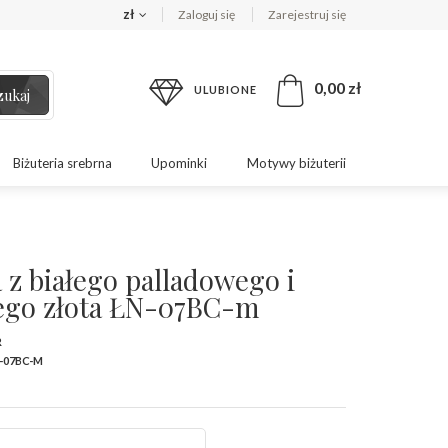
zł
Zaloguj się
Zarejestruj się
0,00 zł
ULUBIONE
zukaj
Biżuteria srebrna
Upominki
Motywy biżuterii
 z białego palladowego i
ego złota ŁN-07BC-m
R
-07BC-M