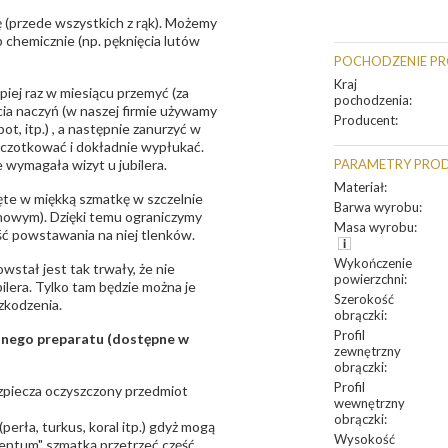
 (przede wszystkich z rąk). Możemy
 chemicznie (np. pęknięcia lutów
POCHODZENIE P
Kraj
epiej raz w miesiącu przemyć (za
pochodzenia
:
ia naczyń (w naszej firmie używamy
Producent
:
t, itp.) , a następnie zanurzyć w
zczotkować i dokładnie wypłukać.
 wymagała wizyt u jubilera.
PARAMETRY PRO
Materiał
:
te w miękką szmatkę w szczelnie
Barwa wyrobu
:
unowym). Dzięki temu ograniczymy
Masa wyrobu
:
ść powstawania na niej tlenków.
Wykończenie
owstał jest tak trwały, że nie
powierzchni
:
bilera. Tylko tam będzie można je
Szerokość
zkodzenia.
obrączki
:
Profil
sanego preparatu (dostępne w
zewnętrzny
obrączki
:
Profil
bezpiecza oczyszczony przedmiot
wewnętrzny
obrączki
:
erła, turkus, koral itp.) gdyż mogą
Wysokość
ntum" szmatką przetrzeć część