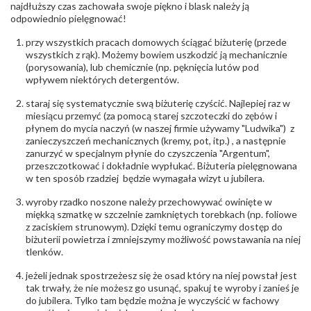
biuro@obraczki.pl
,
PZ Stelmach Sp. z o.o. ul.
najdłuższy czas zachowała swoje piękno i blask należy ją
Północna 22 45-805 Opole; NIP 7542889545;
odpowiednio pielęgnować!
Tel. +48 77 54 90 100; biuro@stelmach.pl
Bezpieczeństwo
Nie nadaje się dla dzieci w wieku poniżej 3 lat
przy wszystkich pracach domowych ściągać biżuterię (przede
- rodzaj
,
Elementy w wyrobie wykonane z białego złota
wszystkich z rąk). Możemy bowiem uszkodzić ją mechanicznie
ostrzeżenia
:
zawierają nikiel
(porysowania), lub chemicznie (np. pęknięcia lutów pod
wpływem niektórych detergentów.
staraj się systematycznie swą biżuterię czyścić. Najlepiej raz w
miesiącu przemyć (za pomocą starej szczoteczki do zębów i
płynem do mycia naczyń (w naszej firmie używamy "Ludwika") z
zanieczyszczeń mechanicznych (kremy, pot, itp.) , a następnie
zanurzyć w specjalnym płynie do czyszczenia "Argentum",
przeszczotkować i dokładnie wypłukać. Biżuteria pielęgnowana
w ten sposób rzadziej będzie wymagała wizyt u jubilera.
wyroby rzadko noszone należy przechowywać owinięte w
miękką szmatkę w szczelnie zamkniętych torebkach (np. foliowe
z zaciskiem strunowym). Dzięki temu ograniczymy dostęp do
biżuterii powietrza i zmniejszymy możliwość powstawania na niej
tlenków.
jeżeli jednak spostrzeżesz się że osad który na niej powstał jest
tak trwały, że nie możesz go usunąć, spakuj te wyroby i zanieś je
do jubilera. Tylko tam będzie można je wyczyścić w fachowy