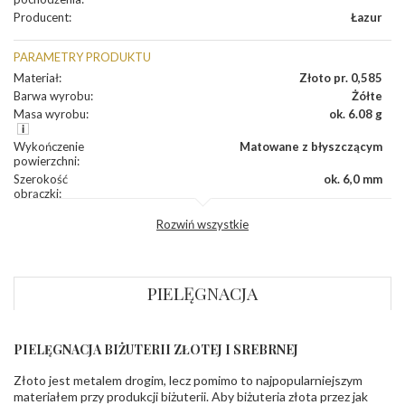
Producent
:
Łazur
PARAMETRY PRODUKTU
Materiał
:
Złoto pr. 0,585
Barwa wyrobu
:
Żółte
Masa wyrobu
:
ok. 6.08 g
Wykończenie
Matowane z błyszczącym
powierzchni
:
Szerokość
ok. 6,0 mm
obrączki
:
Profil
Płaski
Rozwiń wszystkie
zewnętrzny
obrączki
:
Profil
Soczewka
wewnętrzny
obrączki
:
PIELĘGNACJA
Wysokość
ok. 1,5 mm
profilu obrączki
:
PIELĘGNACJA BIŻUTERII ZŁOTEJ I SREBRNEJ
INNE PARAMETRY
Złoto jest metalem drogim, lecz pomimo to najpopularniejszym
Producent
Łazur sp.j. Kowalowy 134 38-200 Jasło; NIP:
odpowiedzialny
:
6850004631; tel.13 44 56 100;
materiałem przy produkcji biżuterii. Aby biżuteria złota przez jak