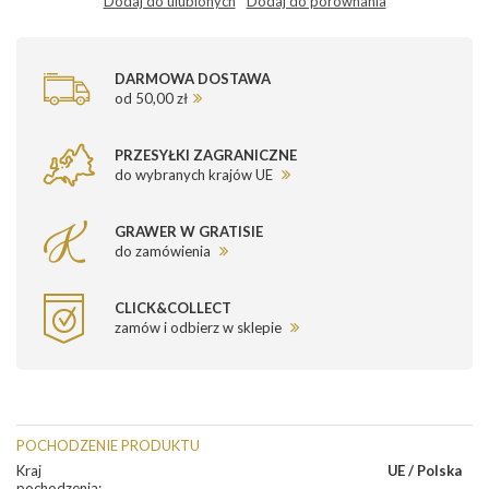
Dodaj do ulubionych
Dodaj do porównania
DARMOWA DOSTAWA
od 50,00 zł
PRZESYŁKI ZAGRANICZNE
do wybranych krajów UE
GRAWER W GRATISIE
do zamówienia
CLICK&COLLECT
zamów i odbierz w sklepie
POCHODZENIE PRODUKTU
Kraj
UE / Polska
pochodzenia
: