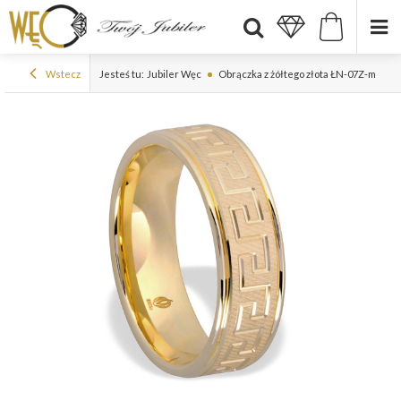
Wstecz
Jesteś tu:
Jubiler Węc
Obrączka z żółtego złota ŁN-07Z-m