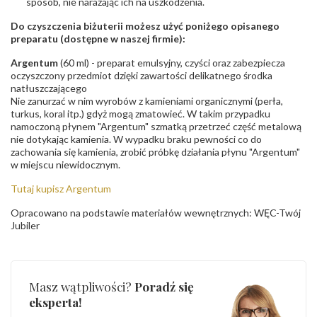
sposób, nie narażając ich na uszkodzenia.
Do czyszczenia biżuterii możesz użyć poniżego opisanego
preparatu (dostępne w naszej firmie):
Argentum
(60 ml) - preparat emulsyjny, czyści oraz zabezpiecza
oczyszczony przedmiot dzięki zawartości delikatnego środka
natłuszczającego
Nie zanurzać w nim wyrobów z kamieniami organicznymi (perła,
turkus, koral itp.) gdyż mogą zmatowieć. W takim przypadku
namoczoną płynem "Argentum" szmatką przetrzeć część metalową
nie dotykając kamienia. W wypadku braku pewności co do
zachowania się kamienia, zrobić próbkę działania płynu "Argentum"
w miejscu niewidocznym.
Tutaj kupisz Argentum
Opracowano na podstawie materiałów wewnętrznych: WĘC-Twój
Jubiler
Masz wątpliwości?
Poradź się
eksperta!