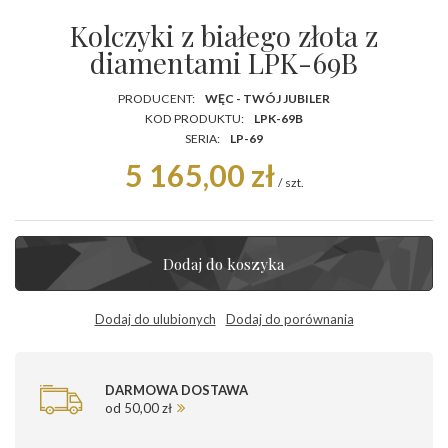
Kolczyki z białego złota z
diamentami LPK-69B
PRODUCENT:
WĘC - TWÓJ JUBILER
KOD PRODUKTU:
LPK-69B
SERIA:
LP-69
5 165,00 zł
/
szt.
Dodaj do koszyka
Dodaj do ulubionych
Dodaj do porównania
DARMOWA DOSTAWA
od 50,00 zł