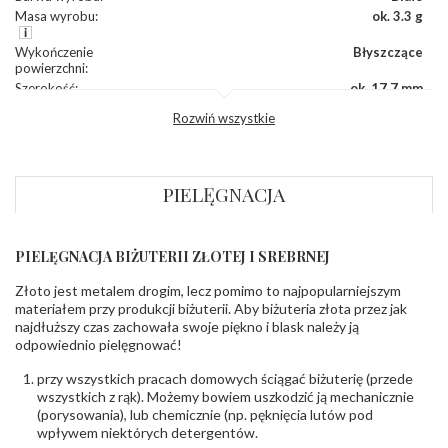
Masa wyrobu
:
ok. 3.3 g
Wykończenie
Błyszczące
powierzchni
:
Szerokość
:
ok. 17,7 mm
Wysokość
:
ok. 8,5 mm
Rozwiń wszystkie
Zapięcie
:
Angielskie
DIAMENTY
PIELĘGNACJA
Kamień
:
Diament
Szlif
:
Brylantowy okrągły
Liczba
0.004 ct - 26 szt.
diamentów
:
PIELĘGNACJA BIŻUTERII ZŁOTEJ I SREBRNEJ
Liczba
26 szt.
diamentów
Złoto jest metalem drogim, lecz pomimo to najpopularniejszym
(łącznie)
:
materiałem przy produkcji biżuterii. Aby biżuteria złota przez jak
Masa
0.104 ct
najdłuższy czas zachowała swoje piękno i blask należy ją
diamentów
odpowiednio pielęgnować!
(łącznie)
:
Barwa
:
F
przy wszystkich pracach domowych ściągać biżuterię (przede
Czystość
:
VS
wszystkich z rąk). Możemy bowiem uszkodzić ją mechanicznie
(porysowania), lub chemicznie (np. pęknięcia lutów pod
wpływem niektórych detergentów.
INNE PARAMETRY