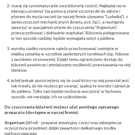
Producent
WĘC-Twój Jubiler S.C. Artur Węc, Małgorzata
staraj się systematycznie swą biżuterię czyścić. Najlepiej raz w
odpowiedzialny
:
Suchan, ul. Kurczaba 3, 30-868 Kraków; NIP:
miesiącu przemyć (za pomocą starej szczoteczki do zębów i
679-25-92-107; sklep@wec.com.pl
płynem do mycia naczyń (w naszej firmie używamy "Ludwika") z
Bezpieczeństwo
Nie nadaje się dla dzieci w wieku poniżej 3 lat
zanieczyszczeń mechanicznych (kremy, pot, itp.) , a następnie
- rodzaj
,
Elementy w wyrobie wykonane z białego złota
zanurzyć w specjalnym płynie do czyszczenia "Argentum",
ostrzeżenia
:
zawierają nikiel
przeszczotkować i dokładnie wypłukać. Biżuteria pielęgnowana
w ten sposób rzadziej będzie wymagała wizyt u jubilera.
wyroby rzadko noszone należy przechowywać owinięte w
miękką szmatkę w szczelnie zamkniętych torebkach (np. foliowe
z zaciskiem strunowym). Dzięki temu ograniczymy dostęp do
biżuterii powietrza i zmniejszymy możliwość powstawania na niej
tlenków.
jeżeli jednak spostrzeżesz się że osad który na niej powstał jest
tak trwały, że nie możesz go usunąć, spakuj te wyroby i zanieś je
do jubilera. Tylko tam będzie można je wyczyścić w fachowy
sposób, nie narażając ich na uszkodzenia.
Do czyszczenia biżuterii możesz użyć poniżego opisanego
preparatu (dostępne w naszej firmie):
Argentum
(60 ml) - preparat emulsyjny, czyści oraz zabezpiecza
oczyszczony przedmiot dzięki zawartości delikatnego środka
natłuszczającego