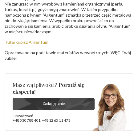
Nie zanurzać w nim wyrobów z kamieniami organicznymi (perła,
turkus, koral itp.) gdyż mogą zmatowieć. W takim przypadku
namoczoną płynem "Argentum" szmatką przetrzeć część metalową
nie dotykając kamienia. W wypadku braku pewności co do
zachowania się kamienia, zrobić próbkę działania płynu "Argentum"
w miejscu niewidocznym.
Tutaj kupisz Argentum
Opracowano na podstawie materiałów wewnętrznych: WĘC-Twój
Jubiler
Masz wątpliwości?
Poradź się
eksperta!
Zadaj pytanie
lub zadzwoń
+48 530 788 401
,
+48 12 65 11 473