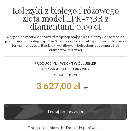
Kolczyki z białego i różowego
złota model LPK-73BR z
diamentami 0,09 ct
Oryginalne w barwie różowe złoto przeplatające się z niezwykłą harmonią z
pasmami złota białego o próbie 0,585 tworzą konstrukcję zachwycającą swoją
formą i koncepcją. Blask tym wyjątkowym kolczykom zapewnia aż 18
diamentów o łącznej
PRODUCENT:
WĘC - TWÓJ JUBILER
KOD PRODUKTU:
LPK-73BP
SERIA:
LP-73
3 627,00 zł
/
szt.
Dodaj do koszyka
Dodaj do ulubionych
Dodaj do porównania