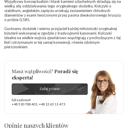
Wyjątkowy konceptualizm i blask kamieni szlachetnych składają się na
diamentów
wielką siłę oddziaływania tego oryginalnego dodatku. Kolczyki o
(łącznie)
:
stabilnym, angielskim zapięciu urzekają zestawieniem chłodnych
Barwa
:
F
diamentów z esami tworzonymi przez pasma dwukolorowego kruszcu
Czystość
:
VS
o próbie 0,585.
Gustowny dodatek i wierny przyjaciel każdej miłośniczki oryginalnej
INNE PARAMETRY
biżuterii wykonanej w zgodzie z tradycyjnymi kanonami. Kolczyki
Producent
idealne na wielkie wyjścia zjawiskowo współgrają z pochodzącym z tej
WĘC-Twój Jubiler S.C. Artur Węc, Małgorzata
odpowiedzialny
linii i utrzymanym w tej samej konwencji, równie zdobnym
:
Suchan, ul. Kurczaba 3, 30-868 Kraków; NIP:
pierścionkiem.
679-25-92-107; sklep@wec.com.pl
Bezpieczeństwo
Nie nadaje się dla dzieci w wieku poniżej 3 lat
- rodzaj
,
Elementy w wyrobie wykonane z białego złota
ostrzeżenia
:
zawierają nikiel
Masz wątpliwości?
Poradź się
eksperta!
Zadaj pytanie
lub zadzwoń
+48 530 788 401
,
+48 12 65 11 473
Opinie naszych klientów