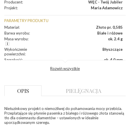
Producent
:
WĘC - Twój Jubiler
Projekt
:
Maria Adamowicz
PARAMETRY PRODUKTU
Materiał
:
Złoto pr. 0,585
Barwa wyrobu
:
Białe i różowe
Masa wyrobu
:
ok. 2.4 g
Wykończenie
Błyszczące
powierzchni
:
Szerokość
:
ok. 4,0 mm
Wysokość
:
ok. 16,8 mm
Rozwiń wszystkie
Zapięcie
:
Angielskie
DIAMENTY
OPIS
PIELĘGNACJA
Kamień
:
Diament
Szlif
:
Brylantowy okrągły
Liczba
0.004 ct - 18 szt.
diamentów
:
Nietuzinkowy projekt o niemożliwej do pohamowania mocy przebicia.
Liczba
18 szt.
Przeplatające się płynnie pasemka z białego i różowego złota stanowią
diamentów
tło dla osiemnastu diamentów – ustawionych w idealnie
(łącznie)
:
uporządkowanym szeregu.
Masa
0.072 ct