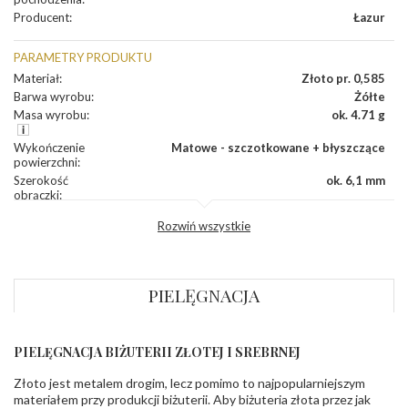
Producent
:
Łazur
PARAMETRY PRODUKTU
Materiał
:
Złoto pr. 0,585
Barwa wyrobu
:
Żółte
Masa wyrobu
:
ok. 4.71 g
Wykończenie
Matowe - szczotkowane + błyszczące
powierzchni
:
Szerokość
ok. 6,1 mm
obrączki
:
Profil
Fantazyjny
Rozwiń wszystkie
zewnętrzny
obrączki
:
Profil
Soczewka
wewnętrzny
obrączki
:
PIELĘGNACJA
Wysokość
ok. 1,3 mm
profilu obrączki
:
PIELĘGNACJA BIŻUTERII ZŁOTEJ I SREBRNEJ
KAMIENIE
Złoto jest metalem drogim, lecz pomimo to najpopularniejszym
Rodzaje
Cyrkonie obrączki
kamieni
:
materiałem przy produkcji biżuterii. Aby biżuteria złota przez jak