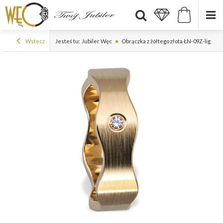
Wstecz
Jesteś tu:
Jubiler Węc
Obrączka z żółtego złota ŁN-09Z-light-k