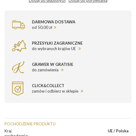
Dodaj do ulubionych
Dodaj do porównania
DARMOWA DOSTAWA
od 50,00 zł
PRZESYŁKI ZAGRANICZNE
do wybranych krajów UE
GRAWER W GRATISIE
do zamówienia
CLICK&COLLECT
zamów i odbierz w sklepie
POCHODZENIE PRODUKTU
Kraj
UE / Polska
pochodzenia
: