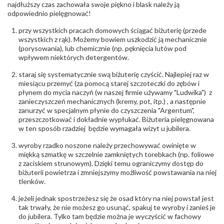
najdłuższy czas zachowała swoje piękno i blask należy ją
Liczba kamieni
:
Cyrkonie obrączki - 1 szt.
odpowiednio pielęgnować!
Szlif kamieni
:
Cyrkonie Łazur
Masa kamieni
ok. 0.01 ct.
przy wszystkich pracach domowych ściągać biżuterię (przede
(łącznie)
:
wszystkich z rąk). Możemy bowiem uszkodzić ją mechanicznie
(porysowania), lub chemicznie (np. pęknięcia lutów pod
INNE PARAMETRY
wpływem niektórych detergentów.
Producent
Łazur sp.j. Kowalowy 134 38-200 Jasło; NIP:
odpowiedzialny
staraj się systematycznie swą biżuterię czyścić. Najlepiej raz w
:
6850004631; tel.13 44 56 100;
biuro@obraczki.pl
,
PZ Stelmach Sp. z o.o. ul.
miesiącu przemyć (za pomocą starej szczoteczki do zębów i
Północna 22 45-805 Opole; NIP 7542889545;
płynem do mycia naczyń (w naszej firmie używamy "Ludwika") z
Tel. +48 77 54 90 100; biuro@stelmach.pl
zanieczyszczeń mechanicznych (kremy, pot, itp.) , a następnie
Bezpieczeństwo
Nie nadaje się dla dzieci w wieku poniżej 3 lat
zanurzyć w specjalnym płynie do czyszczenia "Argentum",
- rodzaj
,
Elementy w wyrobie wykonane z białego złota
przeszczotkować i dokładnie wypłukać. Biżuteria pielęgnowana
ostrzeżenia
:
zawierają nikiel
w ten sposób rzadziej będzie wymagała wizyt u jubilera.
wyroby rzadko noszone należy przechowywać owinięte w
miękką szmatkę w szczelnie zamkniętych torebkach (np. foliowe
z zaciskiem strunowym). Dzięki temu ograniczymy dostęp do
biżuterii powietrza i zmniejszymy możliwość powstawania na niej
tlenków.
jeżeli jednak spostrzeżesz się że osad który na niej powstał jest
tak trwały, że nie możesz go usunąć, spakuj te wyroby i zanieś je
do jubilera. Tylko tam będzie można je wyczyścić w fachowy