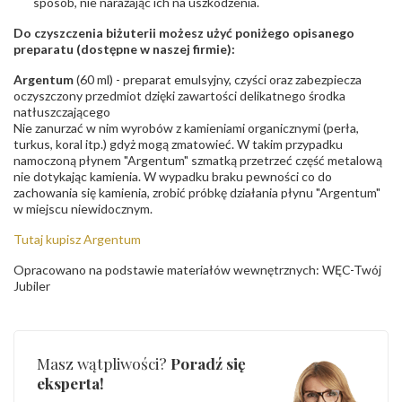
sposób, nie narażając ich na uszkodzenia.
Do czyszczenia biżuterii możesz użyć poniżego opisanego
preparatu (dostępne w naszej firmie):
Argentum
(60 ml) - preparat emulsyjny, czyści oraz zabezpiecza
oczyszczony przedmiot dzięki zawartości delikatnego środka
natłuszczającego
Nie zanurzać w nim wyrobów z kamieniami organicznymi (perła,
turkus, koral itp.) gdyż mogą zmatowieć. W takim przypadku
namoczoną płynem "Argentum" szmatką przetrzeć część metalową
nie dotykając kamienia. W wypadku braku pewności co do
zachowania się kamienia, zrobić próbkę działania płynu "Argentum"
w miejscu niewidocznym.
Tutaj kupisz Argentum
Opracowano na podstawie materiałów wewnętrznych: WĘC-Twój
Jubiler
Masz wątpliwości?
Poradź się
eksperta!