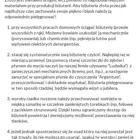
Producent
Łazur sp.j. Kowalowy 134 38-200 Jasło; NIP:
odpowiedzialny
:
6850004631; tel.13 44 56 100;
materiałem przy produkcji biżuterii. Aby biżuteria złota przez jak
biuro@obraczki.pl
,
PZ Stelmach Sp. z o.o. ul.
najdłuższy czas zachowała swoje piękno i blask należy ją
Północna 22 45-805 Opole; NIP 7542889545;
odpowiednio pielęgnować!
Tel. +48 77 54 90 100; biuro@stelmach.pl
Bezpieczeństwo
Nie nadaje się dla dzieci w wieku poniżej 3 lat
przy wszystkich pracach domowych ściągać biżuterię (przede
- rodzaj
,
Elementy w wyrobie wykonane z białego złota
wszystkich z rąk). Możemy bowiem uszkodzić ją mechanicznie
ostrzeżenia
:
zawierają nikiel
(porysowania), lub chemicznie (np. pęknięcia lutów pod
wpływem niektórych detergentów.
staraj się systematycznie swą biżuterię czyścić. Najlepiej raz w
miesiącu przemyć (za pomocą starej szczoteczki do zębów i
płynem do mycia naczyń (w naszej firmie używamy "Ludwika") z
zanieczyszczeń mechanicznych (kremy, pot, itp.) , a następnie
zanurzyć w specjalnym płynie do czyszczenia "Argentum",
przeszczotkować i dokładnie wypłukać. Biżuteria pielęgnowana
w ten sposób rzadziej będzie wymagała wizyt u jubilera.
wyroby rzadko noszone należy przechowywać owinięte w
miękką szmatkę w szczelnie zamkniętych torebkach (np. foliowe
z zaciskiem strunowym). Dzięki temu ograniczymy dostęp do
biżuterii powietrza i zmniejszymy możliwość powstawania na niej
tlenków.
jeżeli jednak spostrzeżesz się że osad który na niej powstał jest
tak trwały, że nie możesz go usunąć, spakuj te wyroby i zanieś je