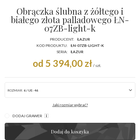
Obrączka ślubna z żółtego i
białego złota palladowego ŁN-
07ZB-light-k
PRODUCENT:
ŁAZUR
KOD PRODUKTU:
ŁN-07ZB-LIGHT-K
SERIA:
ŁAZUR
od 5 394,00 zł
/
szt.
ROZMIAR:
6 / UE- 46
Jaki rozmiar wybrać?
DODAJ GRAWER
Dodaj do koszyka