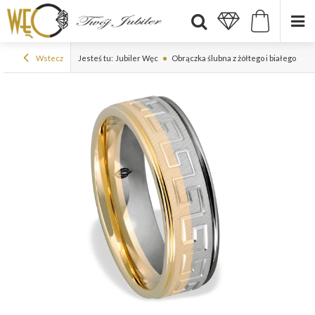
Wstecz
Jesteś tu:
Jubiler Węc
Obrączka ślubna z żółtego i białego zło