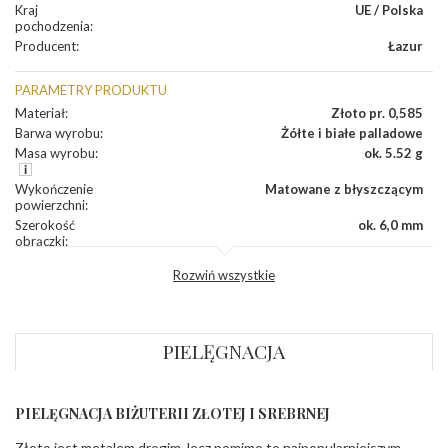
Kraj
UE / Polska
pochodzenia
:
Producent
:
Łazur
PARAMETRY PRODUKTU
Materiał
:
Złoto pr. 0,585
Barwa wyrobu
:
Żółte i białe palladowe
Masa wyrobu
:
ok. 5.52 g
Wykończenie
Matowane z błyszczącym
powierzchni
:
Szerokość
ok. 6,0 mm
obrączki
:
Profil
Płaski
Rozwiń wszystkie
zewnętrzny
obrączki
:
Profil
Soczewka
wewnętrzny
obrączki
:
PIELĘGNACJA
Wysokość
ok. 1,3 mm
profilu obrączki
:
PIELĘGNACJA BIŻUTERII ZŁOTEJ I SREBRNEJ
INNE PARAMETRY
Złoto jest metalem drogim, lecz pomimo to najpopularniejszym