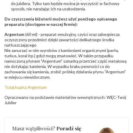
do jubilera. Tylko tam będzie można je wyczyścić w fachowy
sposób, nie narażając ich na uszkodzenia.
Do czyszczenia biżuterii możesz użyć poniżego opisanego
preparatu (dostępne w naszej firmie):
Argentum
(60 ml) - preparat emulsyjny, czyści oraz zabezpiecza
oczyszczony przedmiot dzięki zawartości delikatnego środka
natłuszczającego
Nie zanurzać w nim wyrobów z kamieniami organicznymi (perła,
turkus, koral itp.) gdyż mogą zmatowieć. W takim przypadku
namoczoną płynem "Argentum" szmatką przetrzeć część metalową
nie dotykając kamienia. W wypadku braku pewności co do
zachowania się kamienia, zrobić próbkę działania płynu "Argentum"
w miejscu niewidocznym.
Tutaj kupisz Argentum
Opracowano na podstawie materiałów wewnętrznych: WĘC-Twój
Jubiler
Masz wątpliwości?
Poradź się