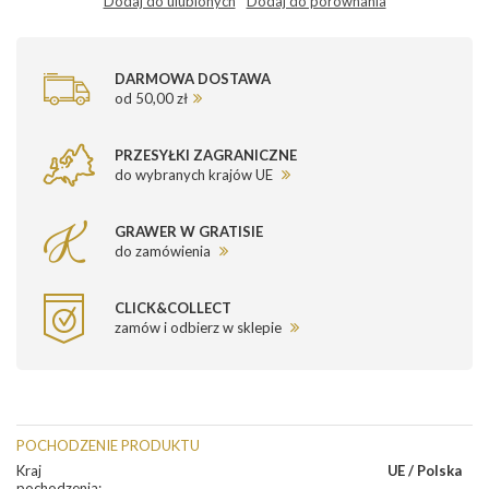
Dodaj do ulubionych
Dodaj do porównania
DARMOWA DOSTAWA
od 50,00 zł
PRZESYŁKI ZAGRANICZNE
do wybranych krajów UE
GRAWER W GRATISIE
do zamówienia
CLICK&COLLECT
zamów i odbierz w sklepie
POCHODZENIE PRODUKTU
Kraj
UE / Polska
pochodzenia
: