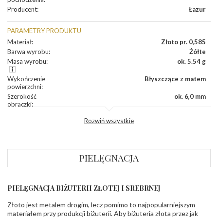
Producent
:
Łazur
PARAMETRY PRODUKTU
Materiał
:
Złoto pr. 0,585
Barwa wyrobu
:
Żółte
Masa wyrobu
:
ok. 5.54 g
Wykończenie
Błyszczące z matem
powierzchni
:
Szerokość
ok. 6,0 mm
obrączki
:
Profil
Płaski
Rozwiń wszystkie
zewnętrzny
obrączki
:
Profil
Soczewka
wewnętrzny
obrączki
:
PIELĘGNACJA
Wysokość
ok. 1,3 mm
profilu obrączki
:
PIELĘGNACJA BIŻUTERII ZŁOTEJ I SREBRNEJ
INNE PARAMETRY
Złoto jest metalem drogim, lecz pomimo to najpopularniejszym
Producent
Łazur sp.j. Kowalowy 134 38-200 Jasło; NIP:
odpowiedzialny
:
6850004631; tel.13 44 56 100;
materiałem przy produkcji biżuterii. Aby biżuteria złota przez jak