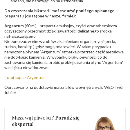
sposób, nie narażając ich na uszkodzenia.
Do czyszczenia biżuterii możesz użyć poniżego opisanego
preparatu (dostępne w naszej firmie):
Argentum
(60 ml) - preparat emulsyjny, czyści oraz zabezpiecza
oczyszczony przedmiot dzięki zawartości delikatnego środka
natłuszczającego
Nie zanurzać w nim wyrobów z kamieniami organicznymi (perła,
turkus, koral itp.) gdyż mogą zmatowieć. W takim przypadku
namoczoną płynem "Argentum" szmatką przetrzeć część metalową
nie dotykając kamienia. W wypadku braku pewności co do
zachowania się kamienia, zrobić próbkę działania płynu "Argentum"
w miejscu niewidocznym.
Tutaj kupisz Argentum
Opracowano na podstawie materiałów wewnętrznych: WĘC-Twój
Jubiler
Masz wątpliwości?
Poradź się
eksperta!