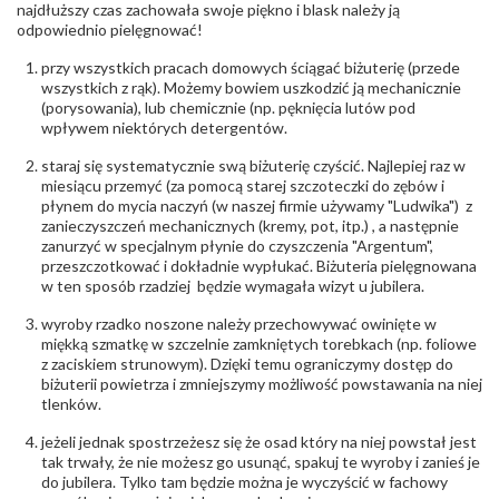
biuro@obraczki.pl
,
PZ Stelmach Sp. z o.o. ul.
najdłuższy czas zachowała swoje piękno i blask należy ją
Północna 22 45-805 Opole; NIP 7542889545;
odpowiednio pielęgnować!
Tel. +48 77 54 90 100; biuro@stelmach.pl
Bezpieczeństwo
Nie nadaje się dla dzieci w wieku poniżej 3 lat
przy wszystkich pracach domowych ściągać biżuterię (przede
- rodzaj
,
Elementy w wyrobie wykonane z białego złota
wszystkich z rąk). Możemy bowiem uszkodzić ją mechanicznie
ostrzeżenia
:
zawierają nikiel
(porysowania), lub chemicznie (np. pęknięcia lutów pod
wpływem niektórych detergentów.
staraj się systematycznie swą biżuterię czyścić. Najlepiej raz w
miesiącu przemyć (za pomocą starej szczoteczki do zębów i
płynem do mycia naczyń (w naszej firmie używamy "Ludwika") z
zanieczyszczeń mechanicznych (kremy, pot, itp.) , a następnie
zanurzyć w specjalnym płynie do czyszczenia "Argentum",
przeszczotkować i dokładnie wypłukać. Biżuteria pielęgnowana
w ten sposób rzadziej będzie wymagała wizyt u jubilera.
wyroby rzadko noszone należy przechowywać owinięte w
miękką szmatkę w szczelnie zamkniętych torebkach (np. foliowe
z zaciskiem strunowym). Dzięki temu ograniczymy dostęp do
biżuterii powietrza i zmniejszymy możliwość powstawania na niej
tlenków.
jeżeli jednak spostrzeżesz się że osad który na niej powstał jest
tak trwały, że nie możesz go usunąć, spakuj te wyroby i zanieś je
do jubilera. Tylko tam będzie można je wyczyścić w fachowy