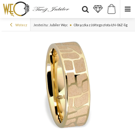
Wstecz
Jesteś tu:
Jubiler Węc
Obrączka z żółtego złota ŁN-06Z-light-k