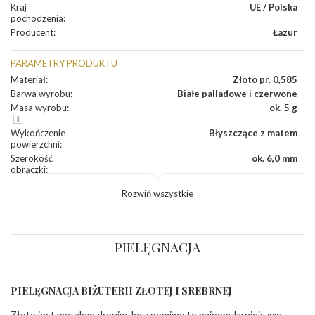
Kraj
UE / Polska
pochodzenia
:
Producent
:
Łazur
PARAMETRY PRODUKTU
Materiał
:
Złoto pr. 0,585
Barwa wyrobu
:
Białe palladowe i czerwone
Masa wyrobu
:
ok. 5 g
Wykończenie
Błyszczące z matem
powierzchni
:
Szerokość
ok. 6,0 mm
obrączki
:
Profil
Lekko zaokrąglony
Rozwiń wszystkie
zewnętrzny
obrączki
:
Profil
Soczewka
wewnętrzny
obrączki
:
PIELĘGNACJA
Wysokość
ok. 1,3 mm
profilu obrączki
:
PIELĘGNACJA BIŻUTERII ZŁOTEJ I SREBRNEJ
INNE PARAMETRY
Złoto jest metalem drogim, lecz pomimo to najpopularniejszym