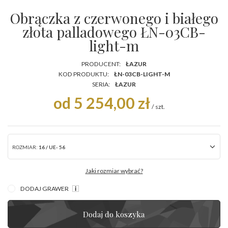
Obrączka z czerwonego i białego
złota palladowego ŁN-03CB-
light-m
PRODUCENT:
ŁAZUR
KOD PRODUKTU:
ŁN-03CB-LIGHT-M
SERIA:
ŁAZUR
od 5 254,00 zł
/
szt.
ROZMIAR:
16 / UE- 56
Jaki rozmiar wybrać?
DODAJ GRAWER
Dodaj do koszyka