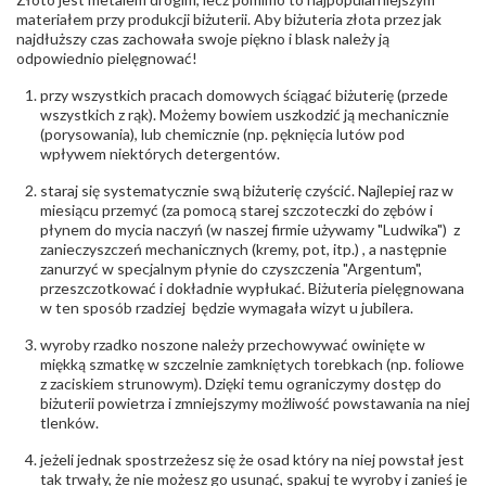
Producent
Łazur sp.j. Kowalowy 134 38-200 Jasło; NIP:
odpowiedzialny
:
6850004631; tel.13 44 56 100;
materiałem przy produkcji biżuterii. Aby biżuteria złota przez jak
biuro@obraczki.pl
,
PZ Stelmach Sp. z o.o. ul.
najdłuższy czas zachowała swoje piękno i blask należy ją
Północna 22 45-805 Opole; NIP 7542889545;
odpowiednio pielęgnować!
Tel. +48 77 54 90 100; biuro@stelmach.pl
Bezpieczeństwo
Nie nadaje się dla dzieci w wieku poniżej 3 lat
przy wszystkich pracach domowych ściągać biżuterię (przede
- rodzaj
,
Elementy w wyrobie wykonane z białego złota
wszystkich z rąk). Możemy bowiem uszkodzić ją mechanicznie
ostrzeżenia
:
zawierają nikiel
(porysowania), lub chemicznie (np. pęknięcia lutów pod
wpływem niektórych detergentów.
staraj się systematycznie swą biżuterię czyścić. Najlepiej raz w
miesiącu przemyć (za pomocą starej szczoteczki do zębów i
płynem do mycia naczyń (w naszej firmie używamy "Ludwika") z
zanieczyszczeń mechanicznych (kremy, pot, itp.) , a następnie
zanurzyć w specjalnym płynie do czyszczenia "Argentum",
przeszczotkować i dokładnie wypłukać. Biżuteria pielęgnowana
w ten sposób rzadziej będzie wymagała wizyt u jubilera.
wyroby rzadko noszone należy przechowywać owinięte w
miękką szmatkę w szczelnie zamkniętych torebkach (np. foliowe
z zaciskiem strunowym). Dzięki temu ograniczymy dostęp do
biżuterii powietrza i zmniejszymy możliwość powstawania na niej
tlenków.
jeżeli jednak spostrzeżesz się że osad który na niej powstał jest
tak trwały, że nie możesz go usunąć, spakuj te wyroby i zanieś je