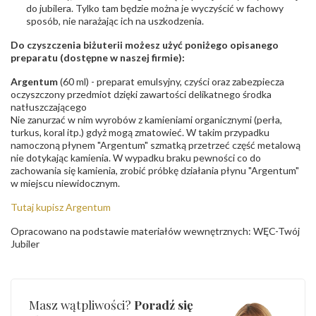
do jubilera. Tylko tam będzie można je wyczyścić w fachowy
sposób, nie narażając ich na uszkodzenia.
Do czyszczenia biżuterii możesz użyć poniżego opisanego
preparatu (dostępne w naszej firmie):
Argentum
(60 ml) - preparat emulsyjny, czyści oraz zabezpiecza
oczyszczony przedmiot dzięki zawartości delikatnego środka
natłuszczającego
Nie zanurzać w nim wyrobów z kamieniami organicznymi (perła,
turkus, koral itp.) gdyż mogą zmatowieć. W takim przypadku
namoczoną płynem "Argentum" szmatką przetrzeć część metalową
nie dotykając kamienia. W wypadku braku pewności co do
zachowania się kamienia, zrobić próbkę działania płynu "Argentum"
w miejscu niewidocznym.
Tutaj kupisz Argentum
Opracowano na podstawie materiałów wewnętrznych: WĘC-Twój
Jubiler
Masz wątpliwości?
Poradź się