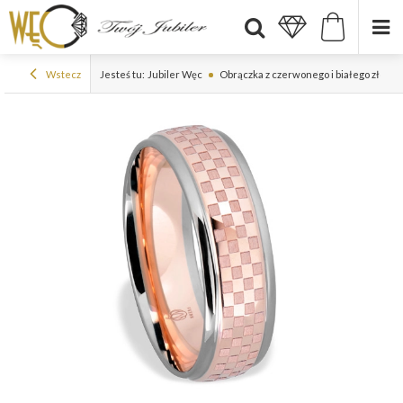
Wstecz
Jesteś tu:
Jubiler Węc
Obrączka z czerwonego i białego złota