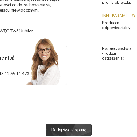
profilu obrączki
:
ności co do zachowania się
iejscu niewidocznym.
INNE PARAMETRY
Producent
odpowiedzialny
:
WĘC-Twój Jubiler
Bezpieczeństwo
- rodzaj
erta!
ostrzeżenia
:
48 12 65 11 473
Dodaj swoją opinię