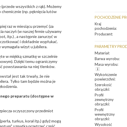
 (przede wszystkich z rąk). Możemy
 chemicznie (np. pęknięcia lutów
POCHODZENIE P
Kraj
epiej raz w miesiącu przemyć (za
pochodzenia
:
ia naczyń (w naszej firmie używamy
Producent
:
t, itp.) , a następnie zanurzyć w
zczotkować i dokładnie wypłukać.
 wymagała wizyt u jubilera.
PARAMETRY PRO
Materiał
:
te w miękką szmatkę w szczelnie
Barwa wyrobu
:
unowym). Dzięki temu ograniczymy
Masa wyrobu
:
ść powstawania na niej tlenków.
Wykończenie
owstał jest tak trwały, że nie
powierzchni
:
bilera. Tylko tam będzie można je
Szerokość
zkodzenia.
obrączki
:
Profil
sanego preparatu (dostępne w
zewnętrzny
obrączki
:
Profil
bezpiecza oczyszczony przedmiot
wewnętrzny
obrączki
:
erła, turkus, koral itp.) gdyż mogą
Wysokość
ntum" szmatką przetrzeć część