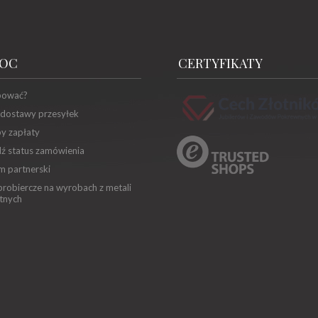
OC
CERTYFIKATY
pować?
 dostawy przesyłek
y zapłaty
ź status zamówienia
m partnerski
robiercze na wyrobach z metali
tnych