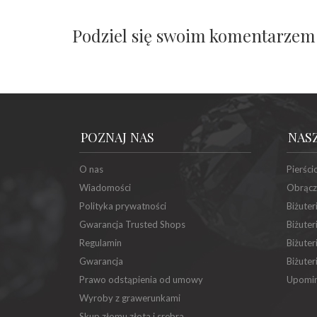
Podziel się swoim komentarzem
POZNAJ NAS
NAS
O nas
Pierści
Wiadomości
Obrącz
Polityka prywatności
Biżuter
Gwarancja Trusted Shops
Biżuter
Regulamin
Biżuter
Gwarancja
Biżuter
Prawo odstąpienia od umowy
Upomin
Wyroby z grawerunkami
Skup złomu złota i srebra