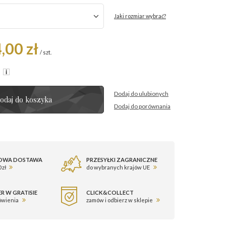
Jaki rozmiar wybrać?
,00 zł
/
szt.
R
Dodaj do ulubionych
odaj do koszyka
Dodaj do porównania
OWA DOSTAWA
PRZESYŁKI ZAGRANICZNE
 zł
do wybranych krajów UE
R W GRATISIE
CLICK&COLLECT
ówienia
zamów i odbierz w sklepie