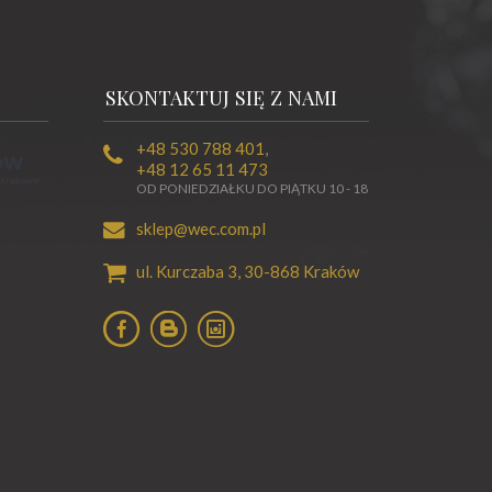
SKONTAKTUJ SIĘ Z NAMI
+48 530 788 401
,
+48 12 65 11 473
OD PONIEDZIAŁKU DO PIĄTKU 10 - 18
sklep@wec.com.pl
ul. Kurczaba 3,
30-868
Kraków