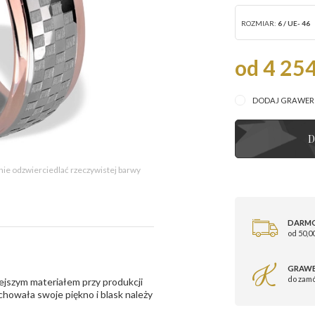
ROZMIAR:
6 / UE- 46
od 4 254
DODAJ GRAWE
D
 nie odzwierciedlać rzeczywistej barwy
DARM
od 50,00
GRAWE
do zam
ejszym materiałem przy produkcji
zachowała swoje piękno i blask należy