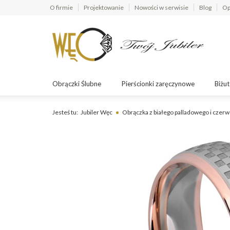
O firmie
Projektowanie
Nowości w serwisie
Blog
Op
Obrączki Ślubne
Pierścionki zaręczynowe
Biżut
Jesteś tu:
Jubiler Węc
Obrączka z białego palladowego i czer