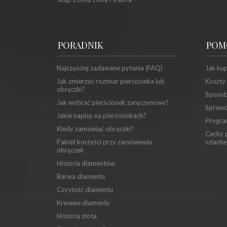
PORADNIK
POM
Najczęściej zadawane pytania (FAQ)
Jak ku
Jak zmierzyć rozmiar pierścionka lub
Koszty
obrączki?
Sposob
Jak wybrać pierścionek zaręczynowy?
Sprawd
Jakie napisy na pierścionkach?
Progra
Kiedy zamawiać obrączki?
Cechy p
Pakiet korzyści przy zamówieniu
szlache
obrączek
Historia diamentów
Barwa diamentu
Czystość diamentu
Krwawe diamenty
Historia złota