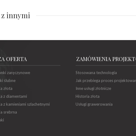
 z innymi
ZA OFERTA
ZAMÓWIENIA PROJEK
onki zaręczynowe
Stosowana technologia
ki ślubne
Jak przebiega proces projektowa
ia złota
Inne usługi złotnicze
ia z diamentami
Historia złota
ia z kamieniami szlachetnymi
Usługi grawerowania
ia srebrna
ki