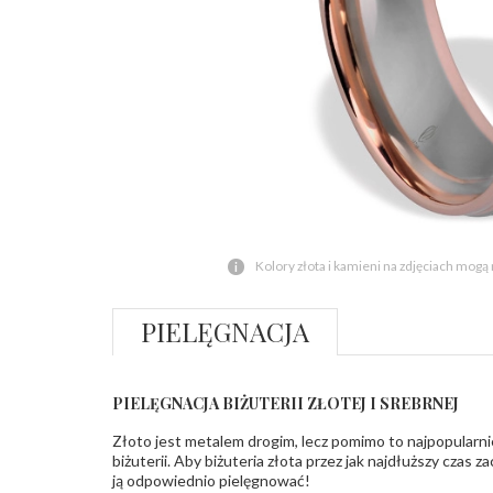
Kolory złota i kamieni na zdjęciach mogą
PIELĘGNACJA
PIELĘGNACJA BIŻUTERII ZŁOTEJ I SREBRNEJ
Złoto jest metalem drogim, lecz pomimo to najpopularni
biżuterii. Aby biżuteria złota przez jak najdłuższy czas 
ją odpowiednio pielęgnować!