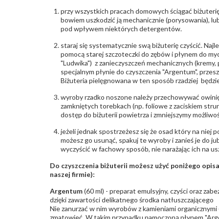
przy wszystkich pracach domowych ściągać biżuterię
bowiem uszkodzić ją mechanicznie (porysowania), lub
pod wpływem niektórych detergentów.
staraj się systematycznie swą biżuterię czyścić. Najl
pomocą starej szczoteczki do zębów i płynem do myc
"Ludwika") z zanieczyszczeń mechanicznych (kremy, po
specjalnym płynie do czyszczenia "Argentum", przes
Biżuteria pielęgnowana w ten sposób rzadziej będzie
wyroby rzadko noszone należy przechowywać owinię
zamkniętych torebkach (np. foliowe z zaciskiem str
dostęp do biżuterii powietrza i zmniejszymy możliwo
jeżeli jednak spostrzeżesz się że osad który na niej p
możesz go usunąć, spakuj te wyroby i zanieś je do ju
wyczyścić w fachowy sposób, nie narażając ich na us
Do czyszczenia biżuterii możesz użyć poniżego opi
naszej firmie):
Argentum
(60 ml) - preparat emulsyjny, czyści oraz za
dzięki zawartości delikatnego środka natłuszczającego
Nie zanurzać w nim wyrobów z kamieniami organicznymi (p
zmatowieć. W takim przypadku namoczoną płynem "Arge