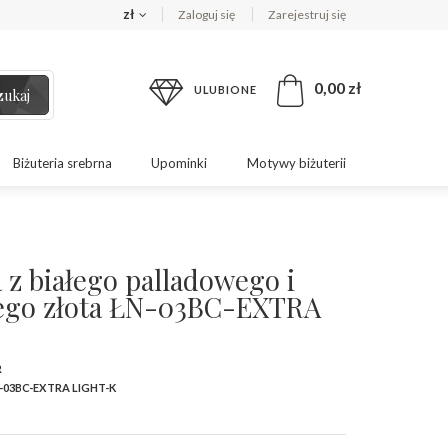
zł
Zaloguj się
Zarejestruj się
0,00 zł
ULUBIONE
zukaj
Biżuteria srebrna
Upominki
Motywy biżuterii
 z białego palladowego i
ego złota ŁN-03BC-EXTRA
R
-03BC-EXTRA LIGHT-K