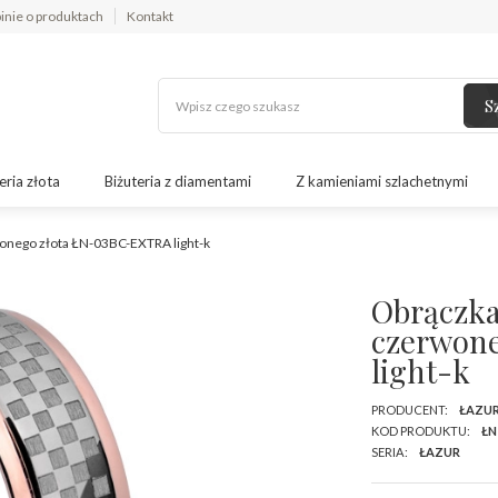
inie o produktach
Kontakt
S
eria złota
Biżuteria z diamentami
Z kamieniami szlachetnymi
wonego złota ŁN-03BC-EXTRA light-k
Obrączka
czerwon
light-k
PRODUCENT:
ŁAZU
KOD PRODUKTU:
ŁN
SERIA:
ŁAZUR