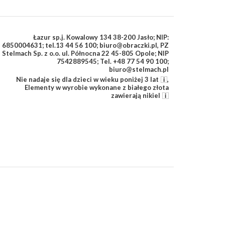
Łazur sp.j. Kowalowy 134 38-200 Jasło; NIP:
6850004631; tel.13 44 56 100; biuro@obraczki.pl
,
PZ
Stelmach Sp. z o.o. ul. Północna 22 45-805 Opole; NIP
7542889545; Tel. +48 77 54 90 100;
biuro@stelmach.pl
Nie nadaje się dla dzieci w wieku poniżej 3 lat
,
Elementy w wyrobie wykonane z białego złota
zawierają nikiel