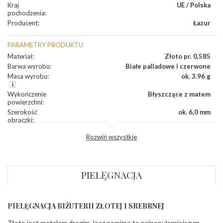
Kraj
UE / Polska
pochodzenia
:
Producent
:
Łazur
PARAMETRY PRODUKTU
Materiał
:
Złoto pr. 0,585
Barwa wyrobu
:
Białe palladowe i czerwone
Masa wyrobu
:
ok. 3.96 g
Wykończenie
Błyszczące z matem
powierzchni
:
Szerokość
ok. 6,0 mm
obrączki
:
Profil
Lekko zaokrąglony
Rozwiń wszystkie
zewnętrzny
obrączki
:
Profil
Płaski
wewnętrzny
obrączki
:
PIELĘGNACJA
Wysokość
ok. 1,1 mm
profilu obrączki
:
PIELĘGNACJA BIŻUTERII ZŁOTEJ I SREBRNEJ
INNE PARAMETRY
Złoto jest metalem drogim, lecz pomimo to najpopularniejszym