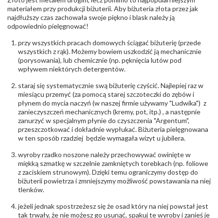
Producent
Łazur sp.j. Kowalowy 134 38-200 Jasło; NIP:
odpowiedzialny
:
6850004631; tel.13 44 56 100;
materiałem przy produkcji biżuterii. Aby biżuteria złota przez jak
biuro@obraczki.pl
,
PZ Stelmach Sp. z o.o. ul.
najdłuższy czas zachowała swoje piękno i blask należy ją
Północna 22 45-805 Opole; NIP 7542889545;
odpowiednio pielęgnować!
Tel. +48 77 54 90 100; biuro@stelmach.pl
Bezpieczeństwo
Nie nadaje się dla dzieci w wieku poniżej 3 lat
przy wszystkich pracach domowych ściągać biżuterię (przede
- rodzaj
,
Elementy w wyrobie wykonane z białego złota
wszystkich z rąk). Możemy bowiem uszkodzić ją mechanicznie
ostrzeżenia
:
zawierają nikiel
(porysowania), lub chemicznie (np. pęknięcia lutów pod
wpływem niektórych detergentów.
staraj się systematycznie swą biżuterię czyścić. Najlepiej raz w
miesiącu przemyć (za pomocą starej szczoteczki do zębów i
płynem do mycia naczyń (w naszej firmie używamy "Ludwika") z
zanieczyszczeń mechanicznych (kremy, pot, itp.) , a następnie
zanurzyć w specjalnym płynie do czyszczenia "Argentum",
przeszczotkować i dokładnie wypłukać. Biżuteria pielęgnowana
w ten sposób rzadziej będzie wymagała wizyt u jubilera.
wyroby rzadko noszone należy przechowywać owinięte w
miękką szmatkę w szczelnie zamkniętych torebkach (np. foliowe
z zaciskiem strunowym). Dzięki temu ograniczymy dostęp do
biżuterii powietrza i zmniejszymy możliwość powstawania na niej
tlenków.
jeżeli jednak spostrzeżesz się że osad który na niej powstał jest
tak trwały, że nie możesz go usunąć, spakuj te wyroby i zanieś je