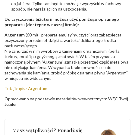
do jubilera. Tylko tam będzie można je wyczyścić w fachowy
sposób, nie narażając ich na uszkodzenia.
Do czyszczenia biżuterii możesz użyć poniżego opisanego
preparatu (dostępne w naszej firmie):
Argentum
(60 ml) - preparat emulsyjny, czyści oraz zabezpiecza
oczyszczony przedmiot dzięki zawartości delikatnego środka
natłuszczającego
Nie zanurzać w nim wyrobów z kamieniami organicznymi (perła,
turkus, koral itp.) gdyż mogą zmatowieć. W takim przypadku
namoczoną płynem "Argentum" szmatką przetrzeć część metalową
nie dotykając kamienia. W wypadku braku pewności co do
zachowania się kamienia, zrobić próbkę działania płynu "Argentum"
w miejscu niewidocznym.
Tutaj kupisz Argentum
Opracowano na podstawie materiałów wewnętrznych: WĘC-Twój
Jubiler
Masz wątpliwości?
Poradź się