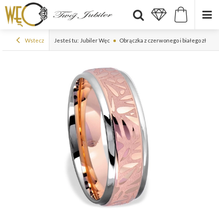
Wstecz
Jesteś tu:
Jubiler Węc
Obrączka z czerwonego i białego złota