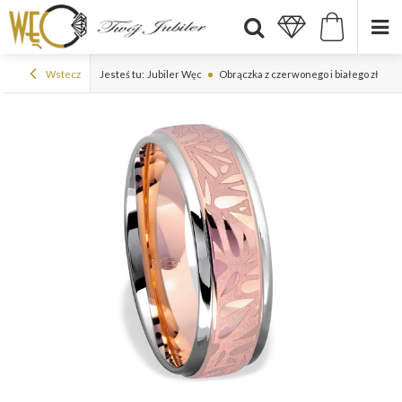
Wstecz
Jesteś tu:
Jubiler Węc
Obrączka z czerwonego i białego złota 