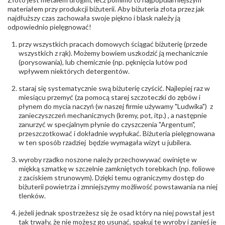
Producent
Łazur sp.j. Kowalowy 134 38-200 Jasło; NIP:
odpowiedzialny
:
6850004631; tel.13 44 56 100;
materiałem przy produkcji biżuterii. Aby biżuteria złota przez jak
biuro@obraczki.pl
,
PZ Stelmach Sp. z o.o. ul.
najdłuższy czas zachowała swoje piękno i blask należy ją
Północna 22 45-805 Opole; NIP 7542889545;
odpowiednio pielęgnować!
Tel. +48 77 54 90 100; biuro@stelmach.pl
Bezpieczeństwo
Nie nadaje się dla dzieci w wieku poniżej 3 lat
przy wszystkich pracach domowych ściągać biżuterię (przede
- rodzaj
,
Elementy w wyrobie wykonane z białego złota
wszystkich z rąk). Możemy bowiem uszkodzić ją mechanicznie
ostrzeżenia
:
zawierają nikiel
(porysowania), lub chemicznie (np. pęknięcia lutów pod
wpływem niektórych detergentów.
staraj się systematycznie swą biżuterię czyścić. Najlepiej raz w
miesiącu przemyć (za pomocą starej szczoteczki do zębów i
płynem do mycia naczyń (w naszej firmie używamy "Ludwika") z
zanieczyszczeń mechanicznych (kremy, pot, itp.) , a następnie
zanurzyć w specjalnym płynie do czyszczenia "Argentum",
przeszczotkować i dokładnie wypłukać. Biżuteria pielęgnowana
w ten sposób rzadziej będzie wymagała wizyt u jubilera.
wyroby rzadko noszone należy przechowywać owinięte w
miękką szmatkę w szczelnie zamkniętych torebkach (np. foliowe
z zaciskiem strunowym). Dzięki temu ograniczymy dostęp do
biżuterii powietrza i zmniejszymy możliwość powstawania na niej
tlenków.
jeżeli jednak spostrzeżesz się że osad który na niej powstał jest
tak trwały, że nie możesz go usunąć, spakuj te wyroby i zanieś je