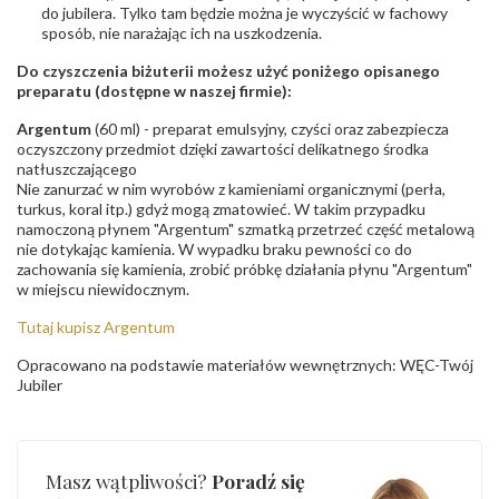
do jubilera. Tylko tam będzie można je wyczyścić w fachowy
sposób, nie narażając ich na uszkodzenia.
Do czyszczenia biżuterii możesz użyć poniżego opisanego
preparatu (dostępne w naszej firmie):
Argentum
(60 ml) - preparat emulsyjny, czyści oraz zabezpiecza
oczyszczony przedmiot dzięki zawartości delikatnego środka
natłuszczającego
Nie zanurzać w nim wyrobów z kamieniami organicznymi (perła,
turkus, koral itp.) gdyż mogą zmatowieć. W takim przypadku
namoczoną płynem "Argentum" szmatką przetrzeć część metalową
nie dotykając kamienia. W wypadku braku pewności co do
zachowania się kamienia, zrobić próbkę działania płynu "Argentum"
w miejscu niewidocznym.
Tutaj kupisz Argentum
Opracowano na podstawie materiałów wewnętrznych: WĘC-Twój
Jubiler
Masz wątpliwości?
Poradź się