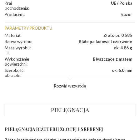
Kraj
UE / Polska
pochodzenia
:
Producent
:
Łazur
PARAMETRY PRODUKTU
Materiał
:
Złoto pr. 0,585
Barwa wyrobu
:
Białe palladowe i czerwone
Masa wyrobu
:
ok. 4.86 g
Wykończenie
Błyszczące z matem
powierzchni
:
Szerokość
ok. 6,0 mm
obrączki
:
Profil
Lekko zaokrąglony
Rozwiń wszystkie
zewnętrzny
obrączki
:
Profil
Soczewka
wewnętrzny
obrączki
:
PIELĘGNACJA
Wysokość
ok. 1,3 mm
profilu obrączki
:
PIELĘGNACJA BIŻUTERII ZŁOTEJ I SREBRNEJ
INNE PARAMETRY
Złoto jest metalem drogim, lecz pomimo to najpopularniejszym