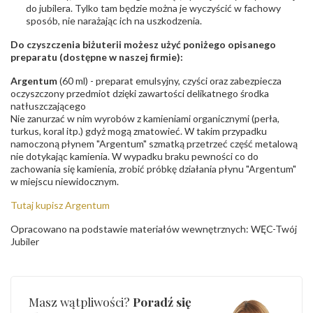
do jubilera. Tylko tam będzie można je wyczyścić w fachowy
sposób, nie narażając ich na uszkodzenia.
Do czyszczenia biżuterii możesz użyć poniżego opisanego
preparatu (dostępne w naszej firmie):
Argentum
(60 ml) - preparat emulsyjny, czyści oraz zabezpiecza
oczyszczony przedmiot dzięki zawartości delikatnego środka
natłuszczającego
Nie zanurzać w nim wyrobów z kamieniami organicznymi (perła,
turkus, koral itp.) gdyż mogą zmatowieć. W takim przypadku
namoczoną płynem "Argentum" szmatką przetrzeć część metalową
nie dotykając kamienia. W wypadku braku pewności co do
zachowania się kamienia, zrobić próbkę działania płynu "Argentum"
w miejscu niewidocznym.
Tutaj kupisz Argentum
Opracowano na podstawie materiałów wewnętrznych: WĘC-Twój
Jubiler
Masz wątpliwości?
Poradź się