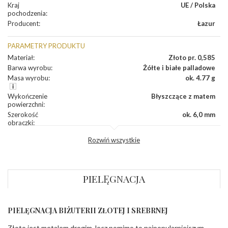
Kraj
UE / Polska
pochodzenia
:
Producent
:
Łazur
PARAMETRY PRODUKTU
Materiał
:
Złoto pr. 0,585
Barwa wyrobu
:
Żółte i białe palladowe
Masa wyrobu
:
ok. 4.77 g
Wykończenie
Błyszczące z matem
powierzchni
:
Szerokość
ok. 6,0 mm
obrączki
:
Profil
Fantazyjny
Rozwiń wszystkie
zewnętrzny
obrączki
:
Profil
Płaski
wewnętrzny
obrączki
:
PIELĘGNACJA
Wysokość
ok. 1,1 mm
profilu obrączki
:
PIELĘGNACJA BIŻUTERII ZŁOTEJ I SREBRNEJ
INNE PARAMETRY
Złoto jest metalem drogim, lecz pomimo to najpopularniejszym