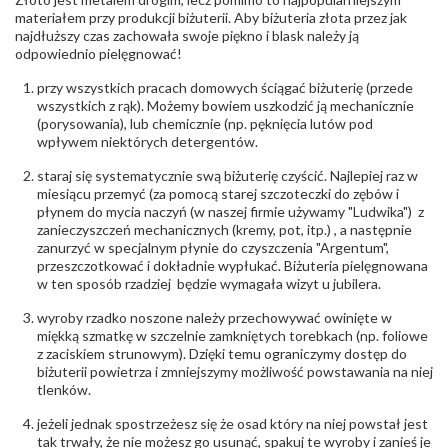
Producent
Łazur sp.j. Kowalowy 134 38-200 Jasło; NIP:
odpowiedzialny
:
6850004631; tel.13 44 56 100;
materiałem przy produkcji biżuterii. Aby biżuteria złota przez jak
biuro@obraczki.pl
,
PZ Stelmach Sp. z o.o. ul.
najdłuższy czas zachowała swoje piękno i blask należy ją
Północna 22 45-805 Opole; NIP 7542889545;
odpowiednio pielęgnować!
Tel. +48 77 54 90 100; biuro@stelmach.pl
Bezpieczeństwo
Nie nadaje się dla dzieci w wieku poniżej 3 lat
przy wszystkich pracach domowych ściągać biżuterię (przede
- rodzaj
,
Elementy w wyrobie wykonane z białego złota
wszystkich z rąk). Możemy bowiem uszkodzić ją mechanicznie
ostrzeżenia
:
zawierają nikiel
(porysowania), lub chemicznie (np. pęknięcia lutów pod
wpływem niektórych detergentów.
staraj się systematycznie swą biżuterię czyścić. Najlepiej raz w
miesiącu przemyć (za pomocą starej szczoteczki do zębów i
płynem do mycia naczyń (w naszej firmie używamy "Ludwika") z
zanieczyszczeń mechanicznych (kremy, pot, itp.) , a następnie
zanurzyć w specjalnym płynie do czyszczenia "Argentum",
przeszczotkować i dokładnie wypłukać. Biżuteria pielęgnowana
w ten sposób rzadziej będzie wymagała wizyt u jubilera.
wyroby rzadko noszone należy przechowywać owinięte w
miękką szmatkę w szczelnie zamkniętych torebkach (np. foliowe
z zaciskiem strunowym). Dzięki temu ograniczymy dostęp do
biżuterii powietrza i zmniejszymy możliwość powstawania na niej
tlenków.
jeżeli jednak spostrzeżesz się że osad który na niej powstał jest
tak trwały, że nie możesz go usunąć, spakuj te wyroby i zanieś je