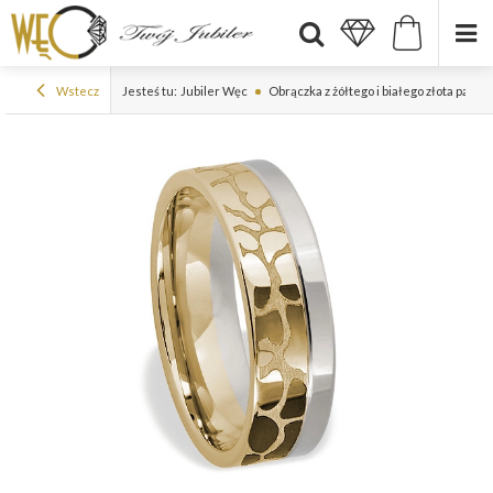
Wstecz
Jesteś tu:
Jubiler Węc
Obrączka z żółtego i białego złota pal