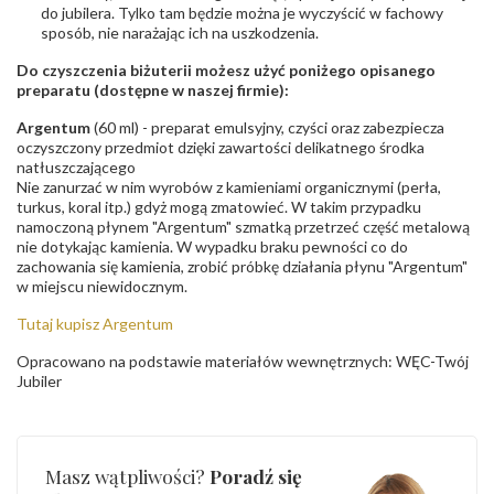
do jubilera. Tylko tam będzie można je wyczyścić w fachowy
sposób, nie narażając ich na uszkodzenia.
Do czyszczenia biżuterii możesz użyć poniżego opisanego
preparatu (dostępne w naszej firmie):
Argentum
(60 ml) - preparat emulsyjny, czyści oraz zabezpiecza
oczyszczony przedmiot dzięki zawartości delikatnego środka
natłuszczającego
Nie zanurzać w nim wyrobów z kamieniami organicznymi (perła,
turkus, koral itp.) gdyż mogą zmatowieć. W takim przypadku
namoczoną płynem "Argentum" szmatką przetrzeć część metalową
nie dotykając kamienia. W wypadku braku pewności co do
zachowania się kamienia, zrobić próbkę działania płynu "Argentum"
w miejscu niewidocznym.
Tutaj kupisz Argentum
Opracowano na podstawie materiałów wewnętrznych: WĘC-Twój
Jubiler
Masz wątpliwości?
Poradź się