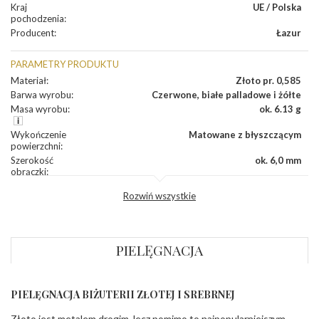
Kraj
UE / Polska
pochodzenia
:
Producent
:
Łazur
PARAMETRY PRODUKTU
Materiał
:
Złoto pr. 0,585
Barwa wyrobu
:
Czerwone, białe palladowe i żółte
Masa wyrobu
:
ok. 6.13 g
Wykończenie
Matowane z błyszczącym
powierzchni
:
Szerokość
ok. 6,0 mm
obrączki
:
Profil
Fantazyjny
Rozwiń wszystkie
zewnętrzny
obrączki
:
Profil
Soczewka
wewnętrzny
obrączki
:
PIELĘGNACJA
Wysokość
ok. 1,9 mm
profilu obrączki
:
PIELĘGNACJA BIŻUTERII ZŁOTEJ I SREBRNEJ
KAMIENIE
Złoto jest metalem drogim, lecz pomimo to najpopularniejszym