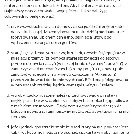
Rodzaje
Cyrkonie obrączki
kamieni
:
materiałem przy produkcji biżuterii. Aby biżuteria złota przez jak
najdłuższy czas zachowała swoje piękno i blask należy ją
Liczba kamieni
:
Cyrkonie obrączki - 3 szt.
odpowiednio pielęgnować!
Szlif kamieni
:
Cyrkonie Łazur
Masa kamieni
ok. 0.03 ct.
przy wszystkich pracach domowych ściągać biżuterię (przede
(łącznie)
:
wszystkich z rąk). Możemy bowiem uszkodzić ją mechanicznie
(porysowania), lub chemicznie (np. pęknięcia lutów pod
INNE PARAMETRY
wpływem niektórych detergentów.
Producent
Łazur sp.j. Kowalowy 134 38-200 Jasło; NIP:
odpowiedzialny
staraj się systematycznie swą biżuterię czyścić. Najlepiej raz w
:
6850004631; tel.13 44 56 100;
biuro@obraczki.pl
,
PZ Stelmach Sp. z o.o. ul.
miesiącu przemyć (za pomocą starej szczoteczki do zębów i
Północna 22 45-805 Opole; NIP 7542889545;
płynem do mycia naczyń (w naszej firmie używamy "Ludwika") z
Tel. +48 77 54 90 100; biuro@stelmach.pl
zanieczyszczeń mechanicznych (kremy, pot, itp.) , a następnie
Bezpieczeństwo
Nie nadaje się dla dzieci w wieku poniżej 3 lat
zanurzyć w specjalnym płynie do czyszczenia "Argentum",
- rodzaj
,
Elementy w wyrobie wykonane z białego złota
przeszczotkować i dokładnie wypłukać. Biżuteria pielęgnowana
ostrzeżenia
:
zawierają nikiel
w ten sposób rzadziej będzie wymagała wizyt u jubilera.
wyroby rzadko noszone należy przechowywać owinięte w
miękką szmatkę w szczelnie zamkniętych torebkach (np. foliowe
z zaciskiem strunowym). Dzięki temu ograniczymy dostęp do
biżuterii powietrza i zmniejszymy możliwość powstawania na niej
tlenków.
jeżeli jednak spostrzeżesz się że osad który na niej powstał jest
tak trwały, że nie możesz go usunąć, spakuj te wyroby i zanieś je