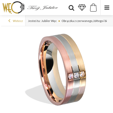
Wstecz
Jesteś tu:
Jubiler Węc
Obrączka z czerwonego, żółtego i białe