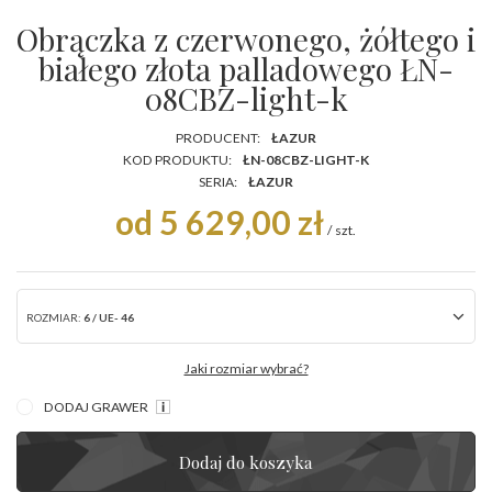
Obrączka z czerwonego, żółtego i
białego złota palladowego ŁN-
08CBZ-light-k
PRODUCENT:
ŁAZUR
KOD PRODUKTU:
ŁN-08CBZ-LIGHT-K
SERIA:
ŁAZUR
od 5 629,00 zł
/
szt.
ROZMIAR:
6 / UE- 46
Jaki rozmiar wybrać?
DODAJ GRAWER
Dodaj do koszyka