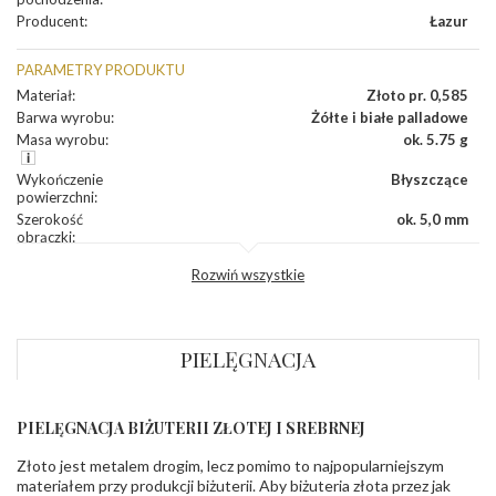
Producent
:
Łazur
PARAMETRY PRODUKTU
Materiał
:
Złoto pr. 0,585
Barwa wyrobu
:
Żółte i białe palladowe
Masa wyrobu
:
ok. 5.75 g
Wykończenie
Błyszczące
powierzchni
:
Szerokość
ok. 5,0 mm
obrączki
:
Profil
Lekko zaokrąglony
Rozwiń wszystkie
zewnętrzny
obrączki
:
Profil
Soczewka
wewnętrzny
obrączki
:
PIELĘGNACJA
Wysokość
ok. 1,5 mm
profilu obrączki
:
PIELĘGNACJA BIŻUTERII ZŁOTEJ I SREBRNEJ
KAMIENIE
Złoto jest metalem drogim, lecz pomimo to najpopularniejszym
Rodzaje
Cyrkonie obrączki
kamieni
:
materiałem przy produkcji biżuterii. Aby biżuteria złota przez jak