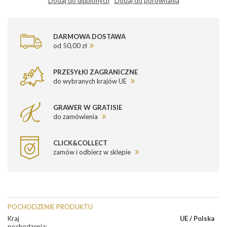
Dodaj do ulubionych
Dodaj do porównania
DARMOWA DOSTAWA
od 50,00 zł
PRZESYŁKI ZAGRANICZNE
do wybranych krajów UE
GRAWER W GRATISIE
do zamówienia
CLICK&COLLECT
zamów i odbierz w sklepie
POCHODZENIE PRODUKTU
Kraj
UE / Polska
pochodzenia
: