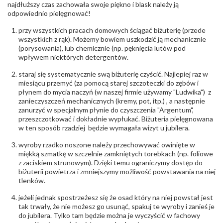
najdłuższy czas zachowała swoje piękno i blask należy ją
Liczba kamieni
:
Cyrkonie obrączki - 5 szt.
odpowiednio pielęgnować!
Szlif kamieni
:
Cyrkonie Łazur
Masa kamieni
ok. 0.05 ct.
przy wszystkich pracach domowych ściągać biżuterię (przede
(łącznie)
:
wszystkich z rąk). Możemy bowiem uszkodzić ją mechanicznie
(porysowania), lub chemicznie (np. pęknięcia lutów pod
INNE PARAMETRY
wpływem niektórych detergentów.
Producent
Łazur sp.j. Kowalowy 134 38-200 Jasło; NIP:
odpowiedzialny
staraj się systematycznie swą biżuterię czyścić. Najlepiej raz w
:
6850004631; tel.13 44 56 100;
biuro@obraczki.pl
,
PZ Stelmach Sp. z o.o. ul.
miesiącu przemyć (za pomocą starej szczoteczki do zębów i
Północna 22 45-805 Opole; NIP 7542889545;
płynem do mycia naczyń (w naszej firmie używamy "Ludwika") z
Tel. +48 77 54 90 100; biuro@stelmach.pl
zanieczyszczeń mechanicznych (kremy, pot, itp.) , a następnie
Bezpieczeństwo
Nie nadaje się dla dzieci w wieku poniżej 3 lat
zanurzyć w specjalnym płynie do czyszczenia "Argentum",
- rodzaj
,
Elementy w wyrobie wykonane z białego złota
przeszczotkować i dokładnie wypłukać. Biżuteria pielęgnowana
ostrzeżenia
:
zawierają nikiel
w ten sposób rzadziej będzie wymagała wizyt u jubilera.
wyroby rzadko noszone należy przechowywać owinięte w
miękką szmatkę w szczelnie zamkniętych torebkach (np. foliowe
z zaciskiem strunowym). Dzięki temu ograniczymy dostęp do
biżuterii powietrza i zmniejszymy możliwość powstawania na niej
tlenków.
jeżeli jednak spostrzeżesz się że osad który na niej powstał jest
tak trwały, że nie możesz go usunąć, spakuj te wyroby i zanieś je
do jubilera. Tylko tam będzie można je wyczyścić w fachowy