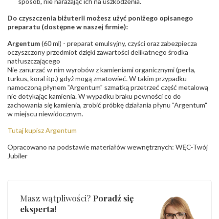
sposób, nie narażając ich na uszkodzenia.
Do czyszczenia biżuterii możesz użyć poniżego opisanego
preparatu (dostępne w naszej firmie):
Argentum
(60 ml) - preparat emulsyjny, czyści oraz zabezpiecza
oczyszczony przedmiot dzięki zawartości delikatnego środka
natłuszczającego
Nie zanurzać w nim wyrobów z kamieniami organicznymi (perła,
turkus, koral itp.) gdyż mogą zmatowieć. W takim przypadku
namoczoną płynem "Argentum" szmatką przetrzeć część metalową
nie dotykając kamienia. W wypadku braku pewności co do
zachowania się kamienia, zrobić próbkę działania płynu "Argentum"
w miejscu niewidocznym.
Tutaj kupisz Argentum
Opracowano na podstawie materiałów wewnętrznych: WĘC-Twój
Jubiler
Masz wątpliwości?
Poradź się
eksperta!