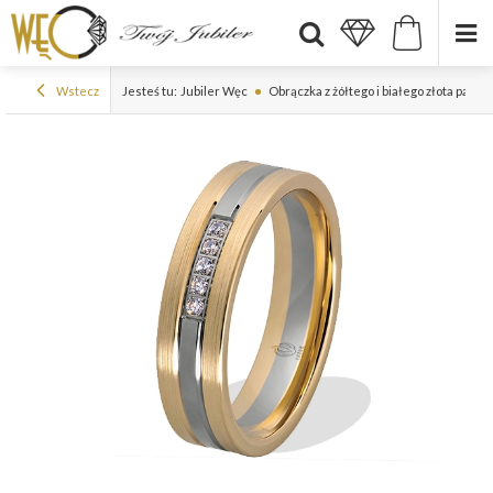
Wstecz
Jesteś tu:
Jubiler Węc
Obrączka z żółtego i białego złota pal