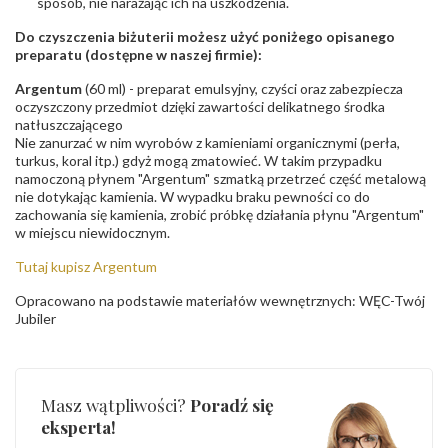
sposób, nie narażając ich na uszkodzenia.
Do czyszczenia biżuterii możesz użyć poniżego opisanego
preparatu (dostępne w naszej firmie):
Argentum
(60 ml) - preparat emulsyjny, czyści oraz zabezpiecza
oczyszczony przedmiot dzięki zawartości delikatnego środka
natłuszczającego
Nie zanurzać w nim wyrobów z kamieniami organicznymi (perła,
turkus, koral itp.) gdyż mogą zmatowieć. W takim przypadku
namoczoną płynem "Argentum" szmatką przetrzeć część metalową
nie dotykając kamienia. W wypadku braku pewności co do
zachowania się kamienia, zrobić próbkę działania płynu "Argentum"
w miejscu niewidocznym.
Tutaj kupisz Argentum
Opracowano na podstawie materiałów wewnętrznych: WĘC-Twój
Jubiler
Masz wątpliwości?
Poradź się
eksperta!