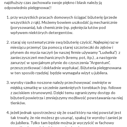
biuro@obraczki.pl
,
PZ Stelmach Sp. z o.o. ul.
najdłuższy czas zachowała swoje piękno i blask należy ją
Północna 22 45-805 Opole; NIP 7542889545;
odpowiednio pielęgnować!
Tel. +48 77 54 90 100; biuro@stelmach.pl
Bezpieczeństwo
Nie nadaje się dla dzieci w wieku poniżej 3 lat
przy wszystkich pracach domowych ściągać biżuterię (przede
- rodzaj
,
Elementy w wyrobie wykonane z białego złota
wszystkich z rąk). Możemy bowiem uszkodzić ją mechanicznie
ostrzeżenia
:
zawierają nikiel
(porysowania), lub chemicznie (np. pęknięcia lutów pod
wpływem niektórych detergentów.
staraj się systematycznie swą biżuterię czyścić. Najlepiej raz w
miesiącu przemyć (za pomocą starej szczoteczki do zębów i
płynem do mycia naczyń (w naszej firmie używamy "Ludwika") z
zanieczyszczeń mechanicznych (kremy, pot, itp.) , a następnie
zanurzyć w specjalnym płynie do czyszczenia "Argentum",
przeszczotkować i dokładnie wypłukać. Biżuteria pielęgnowana
w ten sposób rzadziej będzie wymagała wizyt u jubilera.
wyroby rzadko noszone należy przechowywać owinięte w
miękką szmatkę w szczelnie zamkniętych torebkach (np. foliowe
z zaciskiem strunowym). Dzięki temu ograniczymy dostęp do
biżuterii powietrza i zmniejszymy możliwość powstawania na niej
tlenków.
jeżeli jednak spostrzeżesz się że osad który na niej powstał jest
tak trwały, że nie możesz go usunąć, spakuj te wyroby i zanieś je
do jubilera. Tylko tam będzie można je wyczyścić w fachowy