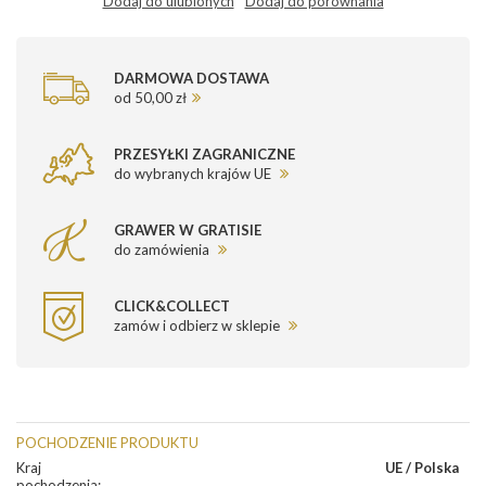
Dodaj do ulubionych
Dodaj do porównania
DARMOWA DOSTAWA
od 50,00 zł
PRZESYŁKI ZAGRANICZNE
do wybranych krajów UE
GRAWER W GRATISIE
do zamówienia
CLICK&COLLECT
zamów i odbierz w sklepie
POCHODZENIE PRODUKTU
Kraj
UE / Polska
pochodzenia
: