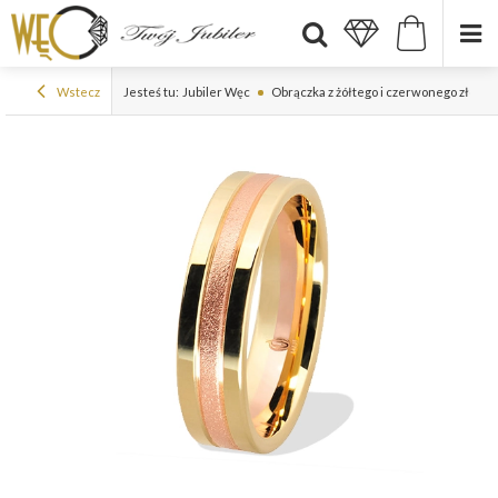
Wstecz
Jesteś tu:
Jubiler Węc
Obrączka z żółtego i czerwonego złota 