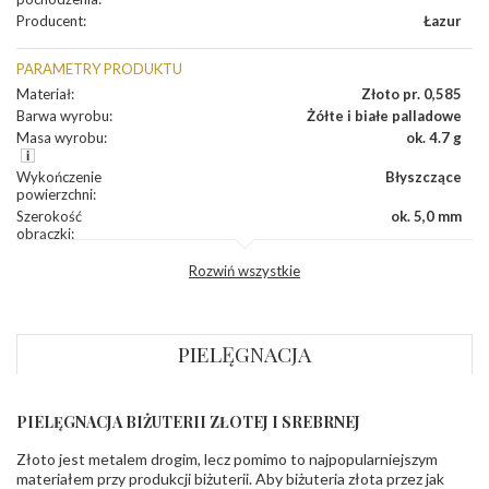
Producent
:
Łazur
PARAMETRY PRODUKTU
Materiał
:
Złoto pr. 0,585
Barwa wyrobu
:
Żółte i białe palladowe
Masa wyrobu
:
ok. 4.7 g
Wykończenie
Błyszczące
powierzchni
:
Szerokość
ok. 5,0 mm
obrączki
:
Profil
Lekko zaokrąglony
Rozwiń wszystkie
zewnętrzny
obrączki
:
Profil
Soczewka
wewnętrzny
obrączki
:
PIELĘGNACJA
Wysokość
ok. 1,3 mm
profilu obrączki
:
PIELĘGNACJA BIŻUTERII ZŁOTEJ I SREBRNEJ
INNE PARAMETRY
Złoto jest metalem drogim, lecz pomimo to najpopularniejszym
Producent
Łazur sp.j. Kowalowy 134 38-200 Jasło; NIP:
odpowiedzialny
:
6850004631; tel.13 44 56 100;
materiałem przy produkcji biżuterii. Aby biżuteria złota przez jak