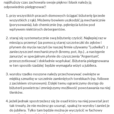
biuro@obraczki.pl
,
PZ Stelmach Sp. z o.o. ul.
najdłuższy czas zachowała swoje piękno i blask należy ją
Północna 22 45-805 Opole; NIP 7542889545;
odpowiednio pielęgnować!
Tel. +48 77 54 90 100; biuro@stelmach.pl
Bezpieczeństwo
Nie nadaje się dla dzieci w wieku poniżej 3 lat
przy wszystkich pracach domowych ściągać biżuterię (przede
- rodzaj
,
Elementy w wyrobie wykonane z białego złota
wszystkich z rąk). Możemy bowiem uszkodzić ją mechanicznie
ostrzeżenia
:
zawierają nikiel
(porysowania), lub chemicznie (np. pęknięcia lutów pod
wpływem niektórych detergentów.
staraj się systematycznie swą biżuterię czyścić. Najlepiej raz w
miesiącu przemyć (za pomocą starej szczoteczki do zębów i
płynem do mycia naczyń (w naszej firmie używamy "Ludwika") z
zanieczyszczeń mechanicznych (kremy, pot, itp.) , a następnie
zanurzyć w specjalnym płynie do czyszczenia "Argentum",
przeszczotkować i dokładnie wypłukać. Biżuteria pielęgnowana
w ten sposób rzadziej będzie wymagała wizyt u jubilera.
wyroby rzadko noszone należy przechowywać owinięte w
miękką szmatkę w szczelnie zamkniętych torebkach (np. foliowe
z zaciskiem strunowym). Dzięki temu ograniczymy dostęp do
biżuterii powietrza i zmniejszymy możliwość powstawania na niej
tlenków.
jeżeli jednak spostrzeżesz się że osad który na niej powstał jest
tak trwały, że nie możesz go usunąć, spakuj te wyroby i zanieś je
do jubilera. Tylko tam będzie można je wyczyścić w fachowy