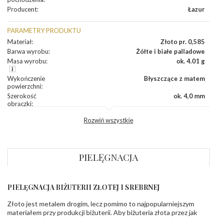
Producent
:
Łazur
PARAMETRY PRODUKTU
Materiał
:
Złoto pr. 0,585
Barwa wyrobu
:
Żółte i białe palladowe
Masa wyrobu
:
ok. 4.01 g
Wykończenie
Błyszczące z matem
powierzchni
:
Szerokość
ok. 4,0 mm
obrączki
:
Profil
Lekko zaokrąglony
Rozwiń wszystkie
zewnętrzny
obrączki
:
Profil
Soczewka
wewnętrzny
obrączki
:
PIELĘGNACJA
Wysokość
ok. 1,3 mm
profilu obrączki
:
PIELĘGNACJA BIŻUTERII ZŁOTEJ I SREBRNEJ
INNE PARAMETRY
Złoto jest metalem drogim, lecz pomimo to najpopularniejszym
Producent
Łazur sp.j. Kowalowy 134 38-200 Jasło; NIP:
odpowiedzialny
:
6850004631; tel.13 44 56 100;
materiałem przy produkcji biżuterii. Aby biżuteria złota przez jak