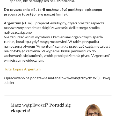
sposób, nie narażając ich na uszkodzenia.
Do czyszczenia biżuterii możesz użyć poniżego opisanego
preparatu (dostępne w naszej firmie):
Argentum
(60 ml) - preparat emulsyjny, czyści oraz zabezpiecza
oczyszczony przedmiot dzięki zawartości delikatnego środka
natłuszczającego
Nie zanurzać w nim wyrobów z kamieniami organicznymi (perła,
turkus, koral itp.) gdyż mogą zmatowieć. W takim przypadku
namoczoną płynem "Argentum" szmatką przetrzeć część metalową
nie dotykając kamienia. W wypadku braku pewności co do
zachowania się kamienia, zrobić próbkę działania płynu "Argentum"
w miejscu niewidocznym.
Tutaj kupisz Argentum
Opracowano na podstawie materiałów wewnętrznych: WĘC-Twój
Jubiler
Masz wątpliwości?
Poradź się
eksperta!