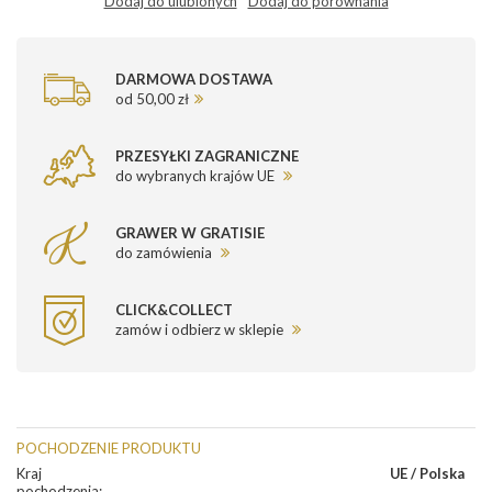
Dodaj do ulubionych
Dodaj do porównania
DARMOWA DOSTAWA
od 50,00 zł
PRZESYŁKI ZAGRANICZNE
do wybranych krajów UE
GRAWER W GRATISIE
do zamówienia
CLICK&COLLECT
zamów i odbierz w sklepie
POCHODZENIE PRODUKTU
Kraj
UE / Polska
pochodzenia
: