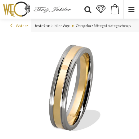
Wstecz
Jesteś tu:
Jubiler Węc
Obrączka z żółtego i białego złota pall