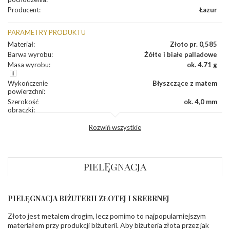
Producent
:
Łazur
PARAMETRY PRODUKTU
Materiał
:
Złoto pr. 0,585
Barwa wyrobu
:
Żółte i białe palladowe
Masa wyrobu
:
ok. 4.71 g
Wykończenie
Błyszczące z matem
powierzchni
:
Szerokość
ok. 4,0 mm
obrączki
:
Profil
Lekko zaokrąglony
Rozwiń wszystkie
zewnętrzny
obrączki
:
Profil
Soczewka
wewnętrzny
obrączki
:
PIELĘGNACJA
Wysokość
ok. 1,5 mm
profilu obrączki
:
PIELĘGNACJA BIŻUTERII ZŁOTEJ I SREBRNEJ
KAMIENIE
Złoto jest metalem drogim, lecz pomimo to najpopularniejszym
Rodzaje
Cyrkonie obrączki
kamieni
:
materiałem przy produkcji biżuterii. Aby biżuteria złota przez jak