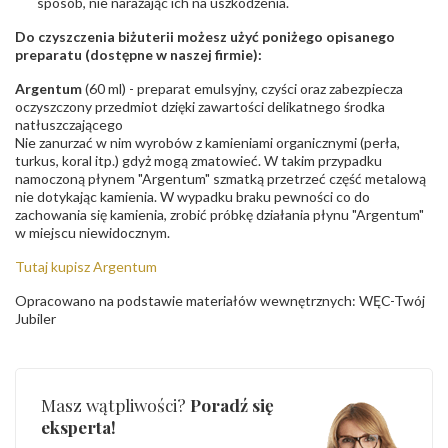
sposób, nie narażając ich na uszkodzenia.
Do czyszczenia biżuterii możesz użyć poniżego opisanego
preparatu (dostępne w naszej firmie):
Argentum
(60 ml) - preparat emulsyjny, czyści oraz zabezpiecza
oczyszczony przedmiot dzięki zawartości delikatnego środka
natłuszczającego
Nie zanurzać w nim wyrobów z kamieniami organicznymi (perła,
turkus, koral itp.) gdyż mogą zmatowieć. W takim przypadku
namoczoną płynem "Argentum" szmatką przetrzeć część metalową
nie dotykając kamienia. W wypadku braku pewności co do
zachowania się kamienia, zrobić próbkę działania płynu "Argentum"
w miejscu niewidocznym.
Tutaj kupisz Argentum
Opracowano na podstawie materiałów wewnętrznych: WĘC-Twój
Jubiler
Masz wątpliwości?
Poradź się
eksperta!