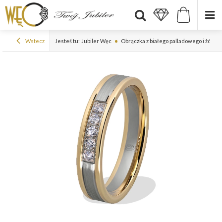
Wstecz
Jesteś tu:
Jubiler Węc
Obrączka z białego palladowego i żółte