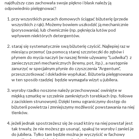
najdłuższy czas zachowała swoje piękno i blask należy ją
Liczba kamieni
:
Cyrkonie obrączki - 5 szt.
odpowiednio pielęgnować!
Szlif kamieni
:
Cyrkonie Łazur
Masa kamieni
ok. 0.05 ct.
przy wszystkich pracach domowych ściągać biżuterię (przede
(łącznie)
:
wszystkich z rąk). Możemy bowiem uszkodzić ją mechanicznie
(porysowania), lub chemicznie (np. pęknięcia lutów pod
INNE PARAMETRY
wpływem niektórych detergentów.
Producent
Łazur sp.j. Kowalowy 134 38-200 Jasło; NIP:
odpowiedzialny
staraj się systematycznie swą biżuterię czyścić. Najlepiej raz w
:
6850004631; tel.13 44 56 100;
biuro@obraczki.pl
,
PZ Stelmach Sp. z o.o. ul.
miesiącu przemyć (za pomocą starej szczoteczki do zębów i
Północna 22 45-805 Opole; NIP 7542889545;
płynem do mycia naczyń (w naszej firmie używamy "Ludwika") z
Tel. +48 77 54 90 100; biuro@stelmach.pl
zanieczyszczeń mechanicznych (kremy, pot, itp.) , a następnie
Bezpieczeństwo
Nie nadaje się dla dzieci w wieku poniżej 3 lat
zanurzyć w specjalnym płynie do czyszczenia "Argentum",
- rodzaj
,
Elementy w wyrobie wykonane z białego złota
przeszczotkować i dokładnie wypłukać. Biżuteria pielęgnowana
ostrzeżenia
:
zawierają nikiel
w ten sposób rzadziej będzie wymagała wizyt u jubilera.
wyroby rzadko noszone należy przechowywać owinięte w
miękką szmatkę w szczelnie zamkniętych torebkach (np. foliowe
z zaciskiem strunowym). Dzięki temu ograniczymy dostęp do
biżuterii powietrza i zmniejszymy możliwość powstawania na niej
tlenków.
jeżeli jednak spostrzeżesz się że osad który na niej powstał jest
tak trwały, że nie możesz go usunąć, spakuj te wyroby i zanieś je
do jubilera. Tylko tam będzie można je wyczyścić w fachowy