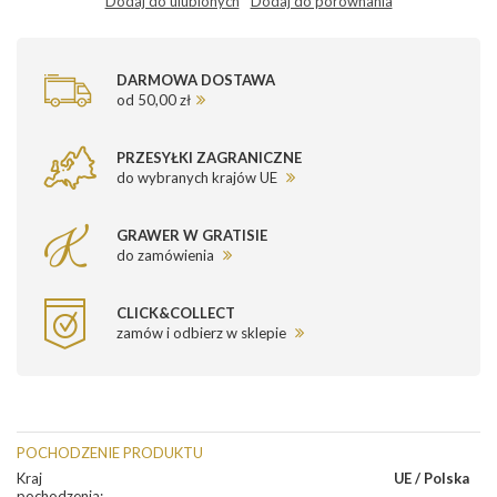
Dodaj do ulubionych
Dodaj do porównania
DARMOWA DOSTAWA
od 50,00 zł
PRZESYŁKI ZAGRANICZNE
do wybranych krajów UE
GRAWER W GRATISIE
do zamówienia
CLICK&COLLECT
zamów i odbierz w sklepie
POCHODZENIE PRODUKTU
Kraj
UE / Polska
pochodzenia
: