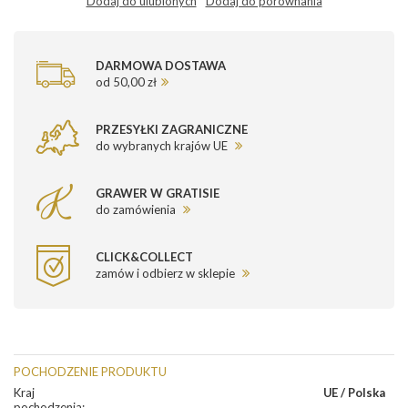
Dodaj do ulubionych
Dodaj do porównania
DARMOWA DOSTAWA
od 50,00 zł
PRZESYŁKI ZAGRANICZNE
do wybranych krajów UE
GRAWER W GRATISIE
do zamówienia
CLICK&COLLECT
zamów i odbierz w sklepie
POCHODZENIE PRODUKTU
Kraj
UE / Polska
pochodzenia
: