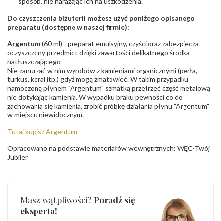
sposób, nie narażając ich na uszkodzenia.
Do czyszczenia biżuterii możesz użyć poniżego opisanego
preparatu (dostępne w naszej firmie):
Argentum
(60 ml) - preparat emulsyjny, czyści oraz zabezpiecza
oczyszczony przedmiot dzięki zawartości delikatnego środka
natłuszczającego
Nie zanurzać w nim wyrobów z kamieniami organicznymi (perła,
turkus, koral itp.) gdyż mogą zmatowieć. W takim przypadku
namoczoną płynem "Argentum" szmatką przetrzeć część metalową
nie dotykając kamienia. W wypadku braku pewności co do
zachowania się kamienia, zrobić próbkę działania płynu "Argentum"
w miejscu niewidocznym.
Tutaj kupisz Argentum
Opracowano na podstawie materiałów wewnętrznych: WĘC-Twój
Jubiler
Masz wątpliwości?
Poradź się
eksperta!