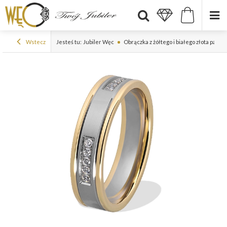
Wstecz
Jesteś tu:
Jubiler Węc
Obrączka z żółtego i białego złota pall