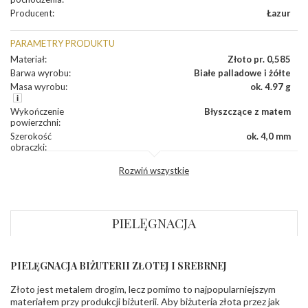
Producent
:
Łazur
PARAMETRY PRODUKTU
Materiał
:
Złoto pr. 0,585
Barwa wyrobu
:
Białe palladowe i żółte
Masa wyrobu
:
ok. 4.97 g
Wykończenie
Błyszczące z matem
powierzchni
:
Szerokość
ok. 4,0 mm
obrączki
:
Profil
Płaski
Rozwiń wszystkie
zewnętrzny
obrączki
:
Profil
Płaski
wewnętrzny
obrączki
:
PIELĘGNACJA
Wysokość
ok. 1,3 mm
profilu obrączki
:
PIELĘGNACJA BIŻUTERII ZŁOTEJ I SREBRNEJ
KAMIENIE
Złoto jest metalem drogim, lecz pomimo to najpopularniejszym
Rodzaje
Cyrkonie obrączki
kamieni
:
materiałem przy produkcji biżuterii. Aby biżuteria złota przez jak