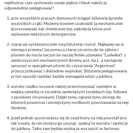
najdłuższy czas zachowała swoje piękno i blask należy ją
Liczba kamieni
:
Cyrkonie obrączki - 15 szt.
odpowiednio pielęgnować!
Szlif kamieni
:
Cyrkonie Łazur
Masa kamieni
ok. 0.15 ct.
przy wszystkich pracach domowych ściągać biżuterię (przede
(łącznie)
:
wszystkich z rąk). Możemy bowiem uszkodzić ją mechanicznie
(porysowania), lub chemicznie (np. pęknięcia lutów pod
INNE PARAMETRY
wpływem niektórych detergentów.
Producent
Łazur sp.j. Kowalowy 134 38-200 Jasło; NIP:
odpowiedzialny
staraj się systematycznie swą biżuterię czyścić. Najlepiej raz w
:
6850004631; tel.13 44 56 100;
biuro@obraczki.pl
,
PZ Stelmach Sp. z o.o. ul.
miesiącu przemyć (za pomocą starej szczoteczki do zębów i
Północna 22 45-805 Opole; NIP 7542889545;
płynem do mycia naczyń (w naszej firmie używamy "Ludwika") z
Tel. +48 77 54 90 100; biuro@stelmach.pl
zanieczyszczeń mechanicznych (kremy, pot, itp.) , a następnie
Bezpieczeństwo
Nie nadaje się dla dzieci w wieku poniżej 3 lat
zanurzyć w specjalnym płynie do czyszczenia "Argentum",
- rodzaj
,
Elementy w wyrobie wykonane z białego złota
przeszczotkować i dokładnie wypłukać. Biżuteria pielęgnowana
ostrzeżenia
:
zawierają nikiel
w ten sposób rzadziej będzie wymagała wizyt u jubilera.
wyroby rzadko noszone należy przechowywać owinięte w
miękką szmatkę w szczelnie zamkniętych torebkach (np. foliowe
z zaciskiem strunowym). Dzięki temu ograniczymy dostęp do
biżuterii powietrza i zmniejszymy możliwość powstawania na niej
tlenków.
jeżeli jednak spostrzeżesz się że osad który na niej powstał jest
tak trwały, że nie możesz go usunąć, spakuj te wyroby i zanieś je
do jubilera. Tylko tam będzie można je wyczyścić w fachowy