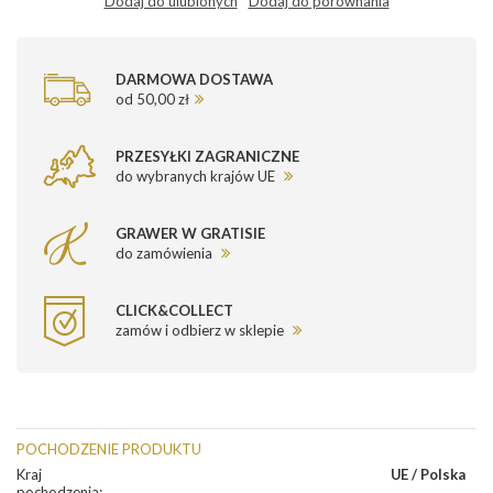
Dodaj do ulubionych
Dodaj do porównania
DARMOWA DOSTAWA
od 50,00 zł
PRZESYŁKI ZAGRANICZNE
do wybranych krajów UE
GRAWER W GRATISIE
do zamówienia
CLICK&COLLECT
zamów i odbierz w sklepie
POCHODZENIE PRODUKTU
Kraj
UE / Polska
pochodzenia
: