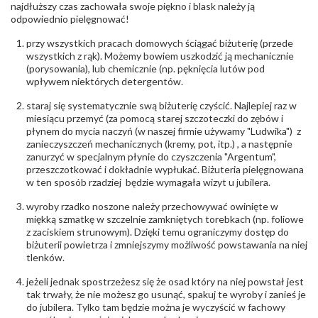
biuro@obraczki.pl
,
PZ Stelmach Sp. z o.o. ul.
najdłuższy czas zachowała swoje piękno i blask należy ją
Północna 22 45-805 Opole; NIP 7542889545;
odpowiednio pielęgnować!
Tel. +48 77 54 90 100; biuro@stelmach.pl
Bezpieczeństwo
Nie nadaje się dla dzieci w wieku poniżej 3 lat
przy wszystkich pracach domowych ściągać biżuterię (przede
- rodzaj
,
Elementy w wyrobie wykonane z białego złota
wszystkich z rąk). Możemy bowiem uszkodzić ją mechanicznie
ostrzeżenia
:
zawierają nikiel
(porysowania), lub chemicznie (np. pęknięcia lutów pod
wpływem niektórych detergentów.
staraj się systematycznie swą biżuterię czyścić. Najlepiej raz w
miesiącu przemyć (za pomocą starej szczoteczki do zębów i
płynem do mycia naczyń (w naszej firmie używamy "Ludwika") z
zanieczyszczeń mechanicznych (kremy, pot, itp.) , a następnie
zanurzyć w specjalnym płynie do czyszczenia "Argentum",
przeszczotkować i dokładnie wypłukać. Biżuteria pielęgnowana
w ten sposób rzadziej będzie wymagała wizyt u jubilera.
wyroby rzadko noszone należy przechowywać owinięte w
miękką szmatkę w szczelnie zamkniętych torebkach (np. foliowe
z zaciskiem strunowym). Dzięki temu ograniczymy dostęp do
biżuterii powietrza i zmniejszymy możliwość powstawania na niej
tlenków.
jeżeli jednak spostrzeżesz się że osad który na niej powstał jest
tak trwały, że nie możesz go usunąć, spakuj te wyroby i zanieś je
do jubilera. Tylko tam będzie można je wyczyścić w fachowy