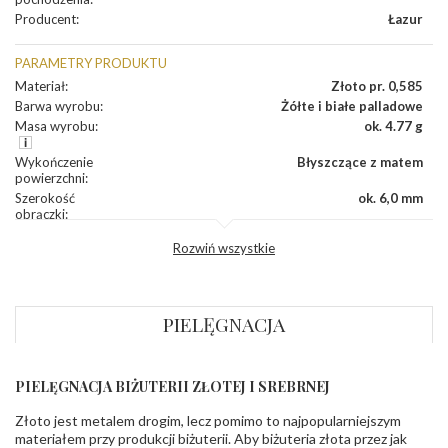
Producent
:
Łazur
PARAMETRY PRODUKTU
Materiał
:
Złoto pr. 0,585
Barwa wyrobu
:
Żółte i białe palladowe
Masa wyrobu
:
ok. 4.77 g
Wykończenie
Błyszczące z matem
powierzchni
:
Szerokość
ok. 6,0 mm
obrączki
:
Profil
Płaski
Rozwiń wszystkie
zewnętrzny
obrączki
:
Profil
Soczewka
wewnętrzny
obrączki
:
PIELĘGNACJA
Wysokość
ok. 1,3 mm
profilu obrączki
:
PIELĘGNACJA BIŻUTERII ZŁOTEJ I SREBRNEJ
INNE PARAMETRY
Złoto jest metalem drogim, lecz pomimo to najpopularniejszym
Producent
Łazur sp.j. Kowalowy 134 38-200 Jasło; NIP:
odpowiedzialny
:
6850004631; tel.13 44 56 100;
materiałem przy produkcji biżuterii. Aby biżuteria złota przez jak