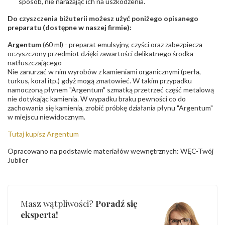
sposób, nie narażając ich na uszkodzenia.
Do czyszczenia biżuterii możesz użyć poniżego opisanego
preparatu (dostępne w naszej firmie):
Argentum
(60 ml) - preparat emulsyjny, czyści oraz zabezpiecza
oczyszczony przedmiot dzięki zawartości delikatnego środka
natłuszczającego
Nie zanurzać w nim wyrobów z kamieniami organicznymi (perła,
turkus, koral itp.) gdyż mogą zmatowieć. W takim przypadku
namoczoną płynem "Argentum" szmatką przetrzeć część metalową
nie dotykając kamienia. W wypadku braku pewności co do
zachowania się kamienia, zrobić próbkę działania płynu "Argentum"
w miejscu niewidocznym.
Tutaj kupisz Argentum
Opracowano na podstawie materiałów wewnętrznych: WĘC-Twój
Jubiler
Masz wątpliwości?
Poradź się
eksperta!