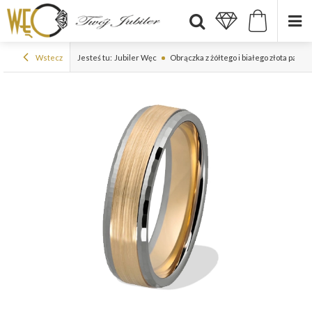
Wstecz
Jesteś tu:
Jubiler Węc
Obrączka z żółtego i białego złota pall