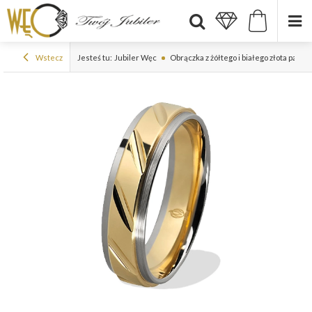
Wstecz
Jesteś tu:
Jubiler Węc
Obrączka z żółtego i białego złota pal