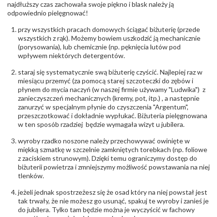
biuro@obraczki.pl
,
PZ Stelmach Sp. z o.o. ul.
najdłuższy czas zachowała swoje piękno i blask należy ją
Północna 22 45-805 Opole; NIP 7542889545;
odpowiednio pielęgnować!
Tel. +48 77 54 90 100; biuro@stelmach.pl
Bezpieczeństwo
Nie nadaje się dla dzieci w wieku poniżej 3 lat
przy wszystkich pracach domowych ściągać biżuterię (przede
- rodzaj
,
Elementy w wyrobie wykonane z białego złota
wszystkich z rąk). Możemy bowiem uszkodzić ją mechanicznie
ostrzeżenia
:
zawierają nikiel
(porysowania), lub chemicznie (np. pęknięcia lutów pod
wpływem niektórych detergentów.
staraj się systematycznie swą biżuterię czyścić. Najlepiej raz w
miesiącu przemyć (za pomocą starej szczoteczki do zębów i
płynem do mycia naczyń (w naszej firmie używamy "Ludwika") z
zanieczyszczeń mechanicznych (kremy, pot, itp.) , a następnie
zanurzyć w specjalnym płynie do czyszczenia "Argentum",
przeszczotkować i dokładnie wypłukać. Biżuteria pielęgnowana
w ten sposób rzadziej będzie wymagała wizyt u jubilera.
wyroby rzadko noszone należy przechowywać owinięte w
miękką szmatkę w szczelnie zamkniętych torebkach (np. foliowe
z zaciskiem strunowym). Dzięki temu ograniczymy dostęp do
biżuterii powietrza i zmniejszymy możliwość powstawania na niej
tlenków.
jeżeli jednak spostrzeżesz się że osad który na niej powstał jest
tak trwały, że nie możesz go usunąć, spakuj te wyroby i zanieś je
do jubilera. Tylko tam będzie można je wyczyścić w fachowy