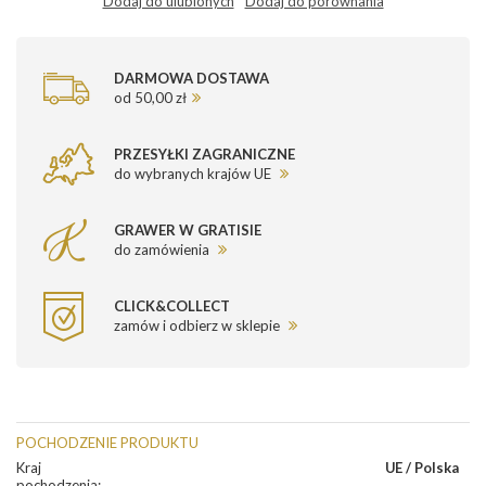
Dodaj do ulubionych
Dodaj do porównania
DARMOWA DOSTAWA
od 50,00 zł
PRZESYŁKI ZAGRANICZNE
do wybranych krajów UE
GRAWER W GRATISIE
do zamówienia
CLICK&COLLECT
zamów i odbierz w sklepie
POCHODZENIE PRODUKTU
Kraj
UE / Polska
pochodzenia
: