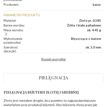
Producent
:
Łazur
PARAMETRY PRODUKTU
Materiał
:
Złoto pr. 0,585
Barwa wyrobu
:
Żółte i białe palladowe
Masa wyrobu
:
ok. 4.45 g
Wykończenie
Błyszczące z matem
powierzchni
:
Szerokość
ok. 5,0 mm
obrączki
:
Profil
Fazowany
Rozwiń wszystkie
zewnętrzny
obrączki
:
Profil
Soczewka
wewnętrzny
obrączki
:
PIELĘGNACJA
Wysokość
ok. 1,5 mm
profilu obrączki
:
PIELĘGNACJA BIŻUTERII ZŁOTEJ I SREBRNEJ
INNE PARAMETRY
Złoto jest metalem drogim, lecz pomimo to najpopularniejszym
Producent
Łazur sp.j. Kowalowy 134 38-200 Jasło; NIP:
odpowiedzialny
:
6850004631; tel.13 44 56 100;
materiałem przy produkcji biżuterii. Aby biżuteria złota przez jak