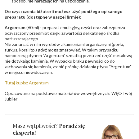
sposób, nie narażając ich na uszkodzenia.
Do czyszczenia biżuterii możesz użyć poniżego opisanego
preparatu (dostępne w naszej firmie):
Argentum
(60 ml) - preparat emulsyjny, czyści oraz zabezpiecza
oczyszczony przedmiot dzięki zawartości delikatnego środka
natłuszczającego
Nie zanurzać w nim wyrobów z kamieniami organicznymi (perła,
turkus, koral itp.) gdyż mogą zmatowieć. W takim przypadku
namoczoną płynem "Argentum" szmatką przetrzeć część metalową
nie dotykając kamienia. W wypadku braku pewności co do
zachowania się kamienia, zrobić próbkę działania płynu "Argentum"
w miejscu niewidocznym.
Tutaj kupisz Argentum
Opracowano na podstawie materiałów wewnętrznych: WĘC-Twój
Jubiler
Masz wątpliwości?
Poradź się
eksperta!