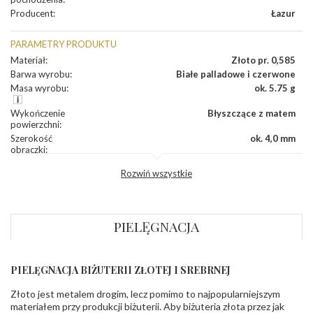
Producent
:
Łazur
PARAMETRY PRODUKTU
Materiał
:
Złoto pr. 0,585
Barwa wyrobu
:
Białe palladowe i czerwone
Masa wyrobu
:
ok. 5.75 g
Wykończenie
Błyszczące z matem
powierzchni
:
Szerokość
ok. 4,0 mm
obrączki
:
Profil
Płaski
Rozwiń wszystkie
zewnętrzny
obrączki
:
Profil
Soczewka
wewnętrzny
obrączki
:
PIELĘGNACJA
Wysokość
ok. 1,5 mm
profilu obrączki
:
PIELĘGNACJA BIŻUTERII ZŁOTEJ I SREBRNEJ
INNE PARAMETRY
Złoto jest metalem drogim, lecz pomimo to najpopularniejszym
Producent
Łazur sp.j. Kowalowy 134 38-200 Jasło; NIP:
odpowiedzialny
:
6850004631; tel.13 44 56 100;
materiałem przy produkcji biżuterii. Aby biżuteria złota przez jak