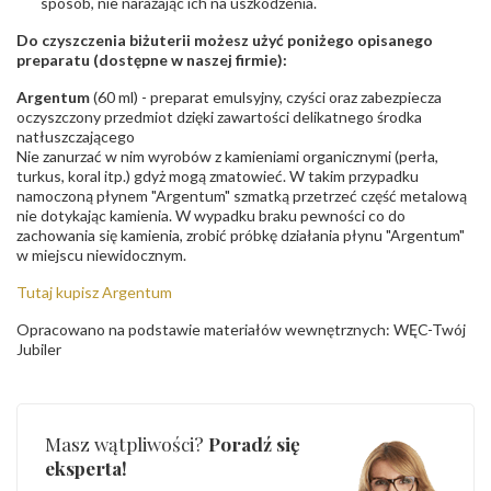
sposób, nie narażając ich na uszkodzenia.
Do czyszczenia biżuterii możesz użyć poniżego opisanego
preparatu (dostępne w naszej firmie):
Argentum
(60 ml) - preparat emulsyjny, czyści oraz zabezpiecza
oczyszczony przedmiot dzięki zawartości delikatnego środka
natłuszczającego
Nie zanurzać w nim wyrobów z kamieniami organicznymi (perła,
turkus, koral itp.) gdyż mogą zmatowieć. W takim przypadku
namoczoną płynem "Argentum" szmatką przetrzeć część metalową
nie dotykając kamienia. W wypadku braku pewności co do
zachowania się kamienia, zrobić próbkę działania płynu "Argentum"
w miejscu niewidocznym.
Tutaj kupisz Argentum
Opracowano na podstawie materiałów wewnętrznych: WĘC-Twój
Jubiler
Masz wątpliwości?
Poradź się
eksperta!