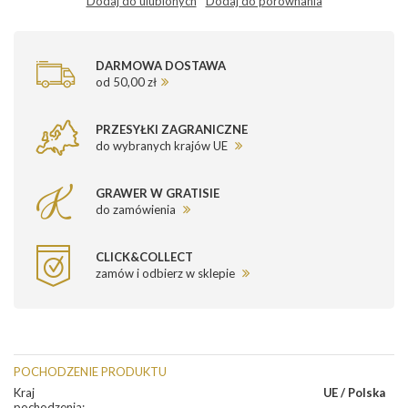
Dodaj do ulubionych
Dodaj do porównania
DARMOWA DOSTAWA
od 50,00 zł
PRZESYŁKI ZAGRANICZNE
do wybranych krajów UE
GRAWER W GRATISIE
do zamówienia
CLICK&COLLECT
zamów i odbierz w sklepie
POCHODZENIE PRODUKTU
Kraj
UE / Polska
pochodzenia
: