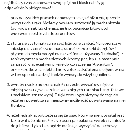
biuro@obraczki.pl
,
PZ Stelmach Sp. z o.o. ul.
najdłuższy czas zachowała swoje piękno i blask należy ją
Północna 22 45-805 Opole; NIP 7542889545;
odpowiednio pielęgnować!
Tel. +48 77 54 90 100; biuro@stelmach.pl
Bezpieczeństwo
Nie nadaje się dla dzieci w wieku poniżej 3 lat
przy wszystkich pracach domowych ściągać biżuterię (przede
- rodzaj
,
Elementy w wyrobie wykonane z białego złota
wszystkich z rąk). Możemy bowiem uszkodzić ją mechanicznie
ostrzeżenia
:
zawierają nikiel
(porysowania), lub chemicznie (np. pęknięcia lutów pod
wpływem niektórych detergentów.
staraj się systematycznie swą biżuterię czyścić. Najlepiej raz w
miesiącu przemyć (za pomocą starej szczoteczki do zębów i
płynem do mycia naczyń (w naszej firmie używamy "Ludwika") z
zanieczyszczeń mechanicznych (kremy, pot, itp.) , a następnie
zanurzyć w specjalnym płynie do czyszczenia "Argentum",
przeszczotkować i dokładnie wypłukać. Biżuteria pielęgnowana
w ten sposób rzadziej będzie wymagała wizyt u jubilera.
wyroby rzadko noszone należy przechowywać owinięte w
miękką szmatkę w szczelnie zamkniętych torebkach (np. foliowe
z zaciskiem strunowym). Dzięki temu ograniczymy dostęp do
biżuterii powietrza i zmniejszymy możliwość powstawania na niej
tlenków.
jeżeli jednak spostrzeżesz się że osad który na niej powstał jest
tak trwały, że nie możesz go usunąć, spakuj te wyroby i zanieś je
do jubilera. Tylko tam będzie można je wyczyścić w fachowy