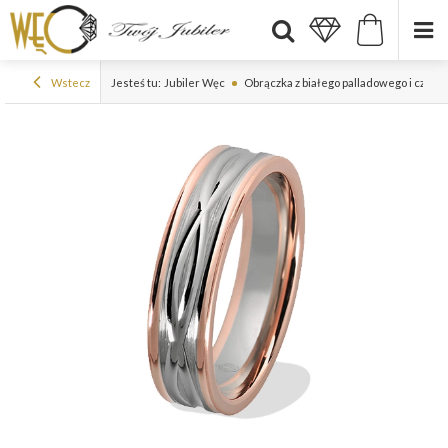
Wstecz
Jesteś tu:
Jubiler Węc
Obrączka z białego palladowego i czer