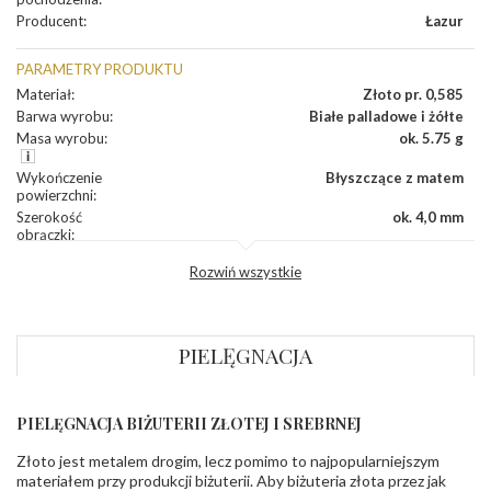
Producent
:
Łazur
PARAMETRY PRODUKTU
Materiał
:
Złoto pr. 0,585
Barwa wyrobu
:
Białe palladowe i żółte
Masa wyrobu
:
ok. 5.75 g
Wykończenie
Błyszczące z matem
powierzchni
:
Szerokość
ok. 4,0 mm
obrączki
:
Profil
Płaski
Rozwiń wszystkie
zewnętrzny
obrączki
:
Profil
Soczewka
wewnętrzny
obrączki
:
PIELĘGNACJA
Wysokość
ok. 1,5 mm
profilu obrączki
:
PIELĘGNACJA BIŻUTERII ZŁOTEJ I SREBRNEJ
KAMIENIE
Złoto jest metalem drogim, lecz pomimo to najpopularniejszym
Rodzaje
Cyrkonie obrączki
kamieni
:
materiałem przy produkcji biżuterii. Aby biżuteria złota przez jak