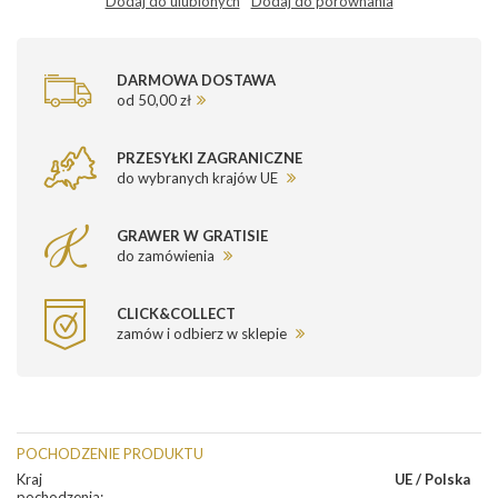
Dodaj do ulubionych
Dodaj do porównania
DARMOWA DOSTAWA
od 50,00 zł
PRZESYŁKI ZAGRANICZNE
do wybranych krajów UE
GRAWER W GRATISIE
do zamówienia
CLICK&COLLECT
zamów i odbierz w sklepie
POCHODZENIE PRODUKTU
Kraj
UE / Polska
pochodzenia
: