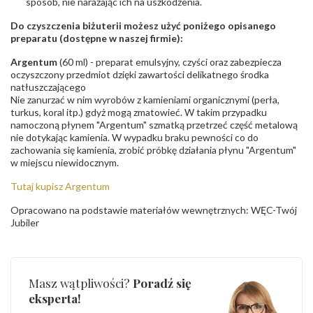
sposób, nie narażając ich na uszkodzenia.
Do czyszczenia biżuterii możesz użyć poniżego opisanego
preparatu (dostępne w naszej firmie):
Argentum
(60 ml) - preparat emulsyjny, czyści oraz zabezpiecza
oczyszczony przedmiot dzięki zawartości delikatnego środka
natłuszczającego
Nie zanurzać w nim wyrobów z kamieniami organicznymi (perła,
turkus, koral itp.) gdyż mogą zmatowieć. W takim przypadku
namoczoną płynem "Argentum" szmatką przetrzeć część metalową
nie dotykając kamienia. W wypadku braku pewności co do
zachowania się kamienia, zrobić próbkę działania płynu "Argentum"
w miejscu niewidocznym.
Tutaj kupisz Argentum
Opracowano na podstawie materiałów wewnętrznych: WĘC-Twój
Jubiler
Masz wątpliwości?
Poradź się
eksperta!