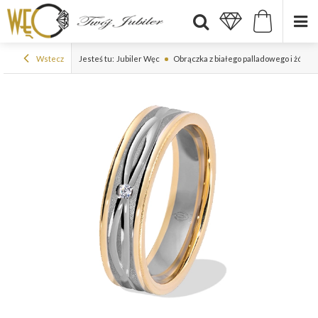
Wstecz
Jesteś tu:
Jubiler Węc
Obrączka z białego palladowego i żółte