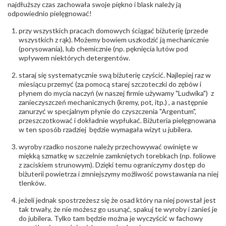
najdłuższy czas zachowała swoje piękno i blask należy ją
Liczba kamieni
:
Cyrkonie obrączki - 1 szt.
odpowiednio pielęgnować!
Szlif kamieni
:
Cyrkonie Łazur
Masa kamieni
ok. 0.01 ct.
przy wszystkich pracach domowych ściągać biżuterię (przede
(łącznie)
:
wszystkich z rąk). Możemy bowiem uszkodzić ją mechanicznie
(porysowania), lub chemicznie (np. pęknięcia lutów pod
INNE PARAMETRY
wpływem niektórych detergentów.
Producent
Łazur sp.j. Kowalowy 134 38-200 Jasło; NIP:
odpowiedzialny
staraj się systematycznie swą biżuterię czyścić. Najlepiej raz w
:
6850004631; tel.13 44 56 100;
biuro@obraczki.pl
,
PZ Stelmach Sp. z o.o. ul.
miesiącu przemyć (za pomocą starej szczoteczki do zębów i
Północna 22 45-805 Opole; NIP 7542889545;
płynem do mycia naczyń (w naszej firmie używamy "Ludwika") z
Tel. +48 77 54 90 100; biuro@stelmach.pl
zanieczyszczeń mechanicznych (kremy, pot, itp.) , a następnie
Bezpieczeństwo
Nie nadaje się dla dzieci w wieku poniżej 3 lat
zanurzyć w specjalnym płynie do czyszczenia "Argentum",
- rodzaj
,
Elementy w wyrobie wykonane z białego złota
przeszczotkować i dokładnie wypłukać. Biżuteria pielęgnowana
ostrzeżenia
:
zawierają nikiel
w ten sposób rzadziej będzie wymagała wizyt u jubilera.
wyroby rzadko noszone należy przechowywać owinięte w
miękką szmatkę w szczelnie zamkniętych torebkach (np. foliowe
z zaciskiem strunowym). Dzięki temu ograniczymy dostęp do
biżuterii powietrza i zmniejszymy możliwość powstawania na niej
tlenków.
jeżeli jednak spostrzeżesz się że osad który na niej powstał jest
tak trwały, że nie możesz go usunąć, spakuj te wyroby i zanieś je
do jubilera. Tylko tam będzie można je wyczyścić w fachowy