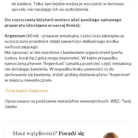
do jubilera. Tylko tam będzie można je wyczyścić w fachowy
sposób, nie narażając ich na uszkodzenia.
Do czyszczenia biżuterii możesz użyć poniżego opisanego
preparatu (dostępne w naszej firmie):
Argentum
(60 ml) - preparat emulsyjny, czyści oraz zabezpiecza
oczyszczony przedmiot dzięki zawartości delikatnego środka
natłuszczającego
Nie zanurzać w nim wyrobów z kamieniami organicznymi (perła,
turkus, koral itp.) gdyż mogą zmatowieć. W takim przypadku
namoczoną płynem "Argentum" szmatką przetrzeć część metalową
nie dotykając kamienia. W wypadku braku pewności co do
zachowania się kamienia, zrobić próbkę działania płynu "Argentum"
w miejscu niewidocznym.
Tutaj kupisz Argentum
Opracowano na podstawie materiałów wewnętrznych: WĘC-Twój
Jubiler
Masz wątpliwości?
Poradź się