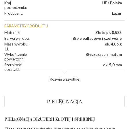
Kraj
UE / Polska
pochodzenia
:
Producent
:
Łazur
PARAMETRY PRODUKTU
Materiał
:
Złoto pr. 0,585
Barwa wyrobu
:
Białe palladowe i czerwone
Masa wyrobu
:
ok. 4.06 g
Wykończenie
Błyszczące z matem
powierzchni
:
Szerokość
ok. 5,0 mm
obrączki
:
Profil
Płaski
Rozwiń wszystkie
zewnętrzny
obrączki
:
Profil
Płaski
wewnętrzny
obrączki
:
PIELĘGNACJA
Wysokość
ok. 1,1 mm
profilu obrączki
:
PIELĘGNACJA BIŻUTERII ZŁOTEJ I SREBRNEJ
INNE PARAMETRY
Złoto jest metalem drogim, lecz pomimo to najpopularniejszym