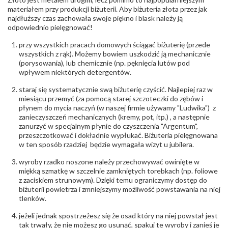
Producent
Łazur sp.j. Kowalowy 134 38-200 Jasło; NIP:
odpowiedzialny
:
6850004631; tel.13 44 56 100;
materiałem przy produkcji biżuterii. Aby biżuteria złota przez jak
biuro@obraczki.pl
,
PZ Stelmach Sp. z o.o. ul.
najdłuższy czas zachowała swoje piękno i blask należy ją
Północna 22 45-805 Opole; NIP 7542889545;
odpowiednio pielęgnować!
Tel. +48 77 54 90 100; biuro@stelmach.pl
Bezpieczeństwo
Nie nadaje się dla dzieci w wieku poniżej 3 lat
przy wszystkich pracach domowych ściągać biżuterię (przede
- rodzaj
,
Elementy w wyrobie wykonane z białego złota
wszystkich z rąk). Możemy bowiem uszkodzić ją mechanicznie
ostrzeżenia
:
zawierają nikiel
(porysowania), lub chemicznie (np. pęknięcia lutów pod
wpływem niektórych detergentów.
staraj się systematycznie swą biżuterię czyścić. Najlepiej raz w
miesiącu przemyć (za pomocą starej szczoteczki do zębów i
płynem do mycia naczyń (w naszej firmie używamy "Ludwika") z
zanieczyszczeń mechanicznych (kremy, pot, itp.) , a następnie
zanurzyć w specjalnym płynie do czyszczenia "Argentum",
przeszczotkować i dokładnie wypłukać. Biżuteria pielęgnowana
w ten sposób rzadziej będzie wymagała wizyt u jubilera.
wyroby rzadko noszone należy przechowywać owinięte w
miękką szmatkę w szczelnie zamkniętych torebkach (np. foliowe
z zaciskiem strunowym). Dzięki temu ograniczymy dostęp do
biżuterii powietrza i zmniejszymy możliwość powstawania na niej
tlenków.
jeżeli jednak spostrzeżesz się że osad który na niej powstał jest
tak trwały, że nie możesz go usunąć, spakuj te wyroby i zanieś je