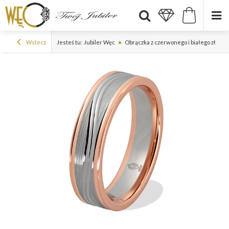
Wstecz
Jesteś tu:
Jubiler Węc
Obrączka z czerwonego i białego złota