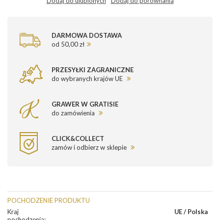
Dodaj do ulubionych
Dodaj do porównania
DARMOWA DOSTAWA
od 50,00 zł
PRZESYŁKI ZAGRANICZNE
do wybranych krajów UE
GRAWER W GRATISIE
do zamówienia
CLICK&COLLECT
zamów i odbierz w sklepie
POCHODZENIE PRODUKTU
Kraj
UE / Polska
pochodzenia
: