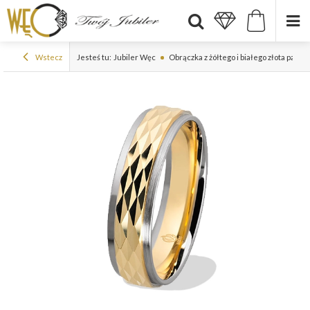
Wstecz
Jesteś tu:
Jubiler Węc
Obrączka z żółtego i białego złota pall