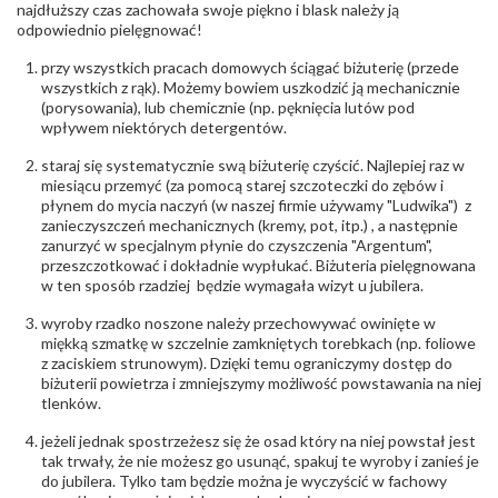
biuro@obraczki.pl
,
PZ Stelmach Sp. z o.o. ul.
najdłuższy czas zachowała swoje piękno i blask należy ją
Północna 22 45-805 Opole; NIP 7542889545;
odpowiednio pielęgnować!
Tel. +48 77 54 90 100; biuro@stelmach.pl
Bezpieczeństwo
Nie nadaje się dla dzieci w wieku poniżej 3 lat
przy wszystkich pracach domowych ściągać biżuterię (przede
- rodzaj
,
Elementy w wyrobie wykonane z białego złota
wszystkich z rąk). Możemy bowiem uszkodzić ją mechanicznie
ostrzeżenia
:
zawierają nikiel
(porysowania), lub chemicznie (np. pęknięcia lutów pod
wpływem niektórych detergentów.
staraj się systematycznie swą biżuterię czyścić. Najlepiej raz w
miesiącu przemyć (za pomocą starej szczoteczki do zębów i
płynem do mycia naczyń (w naszej firmie używamy "Ludwika") z
zanieczyszczeń mechanicznych (kremy, pot, itp.) , a następnie
zanurzyć w specjalnym płynie do czyszczenia "Argentum",
przeszczotkować i dokładnie wypłukać. Biżuteria pielęgnowana
w ten sposób rzadziej będzie wymagała wizyt u jubilera.
wyroby rzadko noszone należy przechowywać owinięte w
miękką szmatkę w szczelnie zamkniętych torebkach (np. foliowe
z zaciskiem strunowym). Dzięki temu ograniczymy dostęp do
biżuterii powietrza i zmniejszymy możliwość powstawania na niej
tlenków.
jeżeli jednak spostrzeżesz się że osad który na niej powstał jest
tak trwały, że nie możesz go usunąć, spakuj te wyroby i zanieś je
do jubilera. Tylko tam będzie można je wyczyścić w fachowy