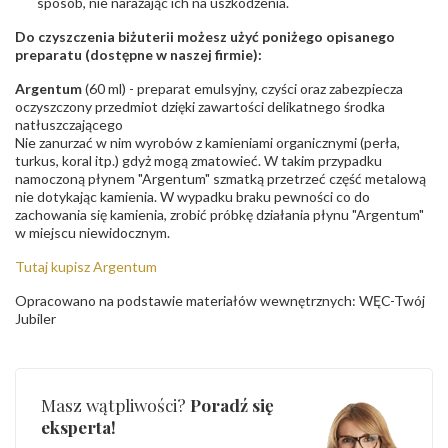
sposób, nie narażając ich na uszkodzenia.
Do czyszczenia biżuterii możesz użyć poniżego opisanego
preparatu (dostępne w naszej firmie):
Argentum
(60 ml) - preparat emulsyjny, czyści oraz zabezpiecza
oczyszczony przedmiot dzięki zawartości delikatnego środka
natłuszczającego
Nie zanurzać w nim wyrobów z kamieniami organicznymi (perła,
turkus, koral itp.) gdyż mogą zmatowieć. W takim przypadku
namoczoną płynem "Argentum" szmatką przetrzeć część metalową
nie dotykając kamienia. W wypadku braku pewności co do
zachowania się kamienia, zrobić próbkę działania płynu "Argentum"
w miejscu niewidocznym.
Tutaj kupisz Argentum
Opracowano na podstawie materiałów wewnętrznych: WĘC-Twój
Jubiler
Masz wątpliwości?
Poradź się
eksperta!