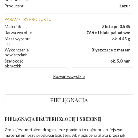
Producent
:
Łazur
PARAMETRY PRODUKTU
Materiał
:
Złoto pr. 0,585
Barwa wyrobu
:
Żółte i białe palladowe
Masa wyrobu
:
ok. 4.45 g
Wykończenie
Błyszczące z matem
powierzchni
:
Szerokość
ok. 5,0 mm
obrączki
:
Profil
Płaski
Rozwiń wszystkie
zewnętrzny
obrączki
:
Profil
Soczewka
wewnętrzny
obrączki
:
PIELĘGNACJA
Wysokość
ok. 1,5 mm
profilu obrączki
:
PIELĘGNACJA BIŻUTERII ZŁOTEJ I SREBRNEJ
INNE PARAMETRY
Złoto jest metalem drogim, lecz pomimo to najpopularniejszym
Producent
Łazur sp.j. Kowalowy 134 38-200 Jasło; NIP:
odpowiedzialny
:
6850004631; tel.13 44 56 100;
materiałem przy produkcji biżuterii. Aby biżuteria złota przez jak