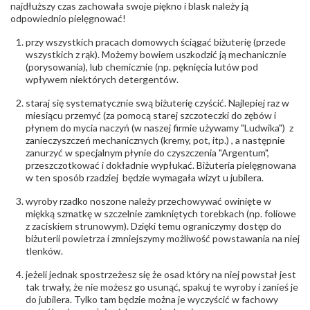
biuro@obraczki.pl
,
PZ Stelmach Sp. z o.o. ul.
najdłuższy czas zachowała swoje piękno i blask należy ją
Północna 22 45-805 Opole; NIP 7542889545;
odpowiednio pielęgnować!
Tel. +48 77 54 90 100; biuro@stelmach.pl
Bezpieczeństwo
Nie nadaje się dla dzieci w wieku poniżej 3 lat
przy wszystkich pracach domowych ściągać biżuterię (przede
- rodzaj
,
Elementy w wyrobie wykonane z białego złota
wszystkich z rąk). Możemy bowiem uszkodzić ją mechanicznie
ostrzeżenia
:
zawierają nikiel
(porysowania), lub chemicznie (np. pęknięcia lutów pod
wpływem niektórych detergentów.
staraj się systematycznie swą biżuterię czyścić. Najlepiej raz w
miesiącu przemyć (za pomocą starej szczoteczki do zębów i
płynem do mycia naczyń (w naszej firmie używamy "Ludwika") z
zanieczyszczeń mechanicznych (kremy, pot, itp.) , a następnie
zanurzyć w specjalnym płynie do czyszczenia "Argentum",
przeszczotkować i dokładnie wypłukać. Biżuteria pielęgnowana
w ten sposób rzadziej będzie wymagała wizyt u jubilera.
wyroby rzadko noszone należy przechowywać owinięte w
miękką szmatkę w szczelnie zamkniętych torebkach (np. foliowe
z zaciskiem strunowym). Dzięki temu ograniczymy dostęp do
biżuterii powietrza i zmniejszymy możliwość powstawania na niej
tlenków.
jeżeli jednak spostrzeżesz się że osad który na niej powstał jest
tak trwały, że nie możesz go usunąć, spakuj te wyroby i zanieś je
do jubilera. Tylko tam będzie można je wyczyścić w fachowy