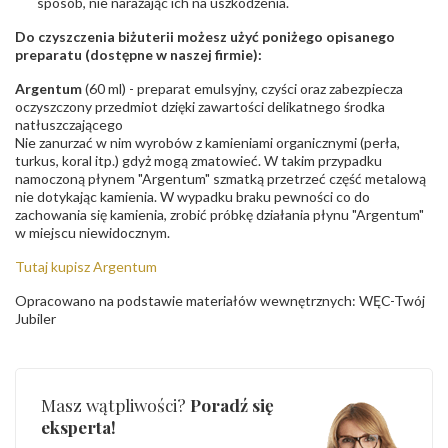
sposób, nie narażając ich na uszkodzenia.
Do czyszczenia biżuterii możesz użyć poniżego opisanego
preparatu (dostępne w naszej firmie):
Argentum
(60 ml) - preparat emulsyjny, czyści oraz zabezpiecza
oczyszczony przedmiot dzięki zawartości delikatnego środka
natłuszczającego
Nie zanurzać w nim wyrobów z kamieniami organicznymi (perła,
turkus, koral itp.) gdyż mogą zmatowieć. W takim przypadku
namoczoną płynem "Argentum" szmatką przetrzeć część metalową
nie dotykając kamienia. W wypadku braku pewności co do
zachowania się kamienia, zrobić próbkę działania płynu "Argentum"
w miejscu niewidocznym.
Tutaj kupisz Argentum
Opracowano na podstawie materiałów wewnętrznych: WĘC-Twój
Jubiler
Masz wątpliwości?
Poradź się
eksperta!