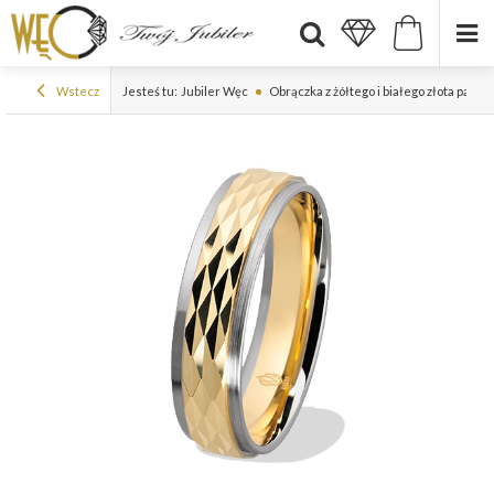
Wstecz
Jesteś tu:
Jubiler Węc
Obrączka z żółtego i białego złota pal