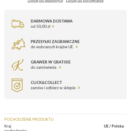
Dodaj do ulubionych
Dodaj do porównania
DARMOWA DOSTAWA
od 50,00 zł
PRZESYŁKI ZAGRANICZNE
do wybranych krajów UE
GRAWER W GRATISIE
do zamówienia
CLICK&COLLECT
zamów i odbierz w sklepie
POCHODZENIE PRODUKTU
Kraj
UE / Polska
pochodzenia
: