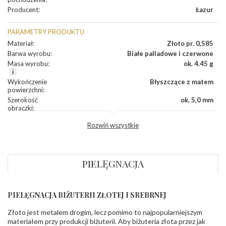
Producent
:
Łazur
PARAMETRY PRODUKTU
Materiał
:
Złoto pr. 0,585
Barwa wyrobu
:
Białe palladowe i czerwone
Masa wyrobu
:
ok. 4.45 g
Wykończenie
Błyszczące z matem
powierzchni
:
Szerokość
ok. 5,0 mm
obrączki
:
Profil
Płaski
Rozwiń wszystkie
zewnętrzny
obrączki
:
Profil
Soczewka
wewnętrzny
obrączki
:
PIELĘGNACJA
Wysokość
ok. 1,5 mm
profilu obrączki
:
PIELĘGNACJA BIŻUTERII ZŁOTEJ I SREBRNEJ
INNE PARAMETRY
Złoto jest metalem drogim, lecz pomimo to najpopularniejszym
Producent
Łazur sp.j. Kowalowy 134 38-200 Jasło; NIP:
odpowiedzialny
:
6850004631; tel.13 44 56 100;
materiałem przy produkcji biżuterii. Aby biżuteria złota przez jak