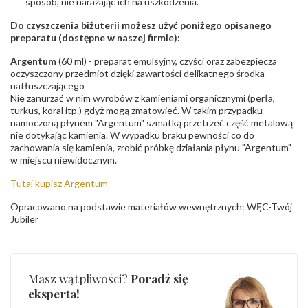
sposób, nie narażając ich na uszkodzenia.
Do czyszczenia biżuterii możesz użyć poniżego opisanego
preparatu (dostępne w naszej firmie):
Argentum
(60 ml) - preparat emulsyjny, czyści oraz zabezpiecza
oczyszczony przedmiot dzięki zawartości delikatnego środka
natłuszczającego
Nie zanurzać w nim wyrobów z kamieniami organicznymi (perła,
turkus, koral itp.) gdyż mogą zmatowieć. W takim przypadku
namoczoną płynem "Argentum" szmatką przetrzeć część metalową
nie dotykając kamienia. W wypadku braku pewności co do
zachowania się kamienia, zrobić próbkę działania płynu "Argentum"
w miejscu niewidocznym.
Tutaj kupisz Argentum
Opracowano na podstawie materiałów wewnętrznych: WĘC-Twój
Jubiler
Masz wątpliwości?
Poradź się
eksperta!