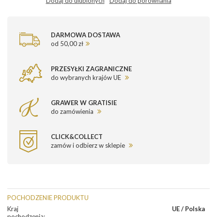
Dodaj do ulubionych
Dodaj do porównania
DARMOWA DOSTAWA
od 50,00 zł
PRZESYŁKI ZAGRANICZNE
do wybranych krajów UE
GRAWER W GRATISIE
do zamówienia
CLICK&COLLECT
zamów i odbierz w sklepie
POCHODZENIE PRODUKTU
Kraj
UE / Polska
pochodzenia
: