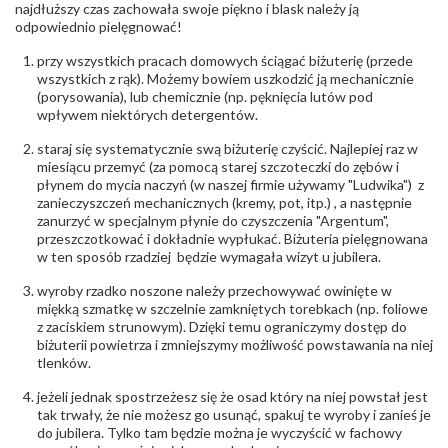
biuro@obraczki.pl
,
PZ Stelmach Sp. z o.o. ul.
najdłuższy czas zachowała swoje piękno i blask należy ją
Północna 22 45-805 Opole; NIP 7542889545;
odpowiednio pielęgnować!
Tel. +48 77 54 90 100; biuro@stelmach.pl
Bezpieczeństwo
Nie nadaje się dla dzieci w wieku poniżej 3 lat
przy wszystkich pracach domowych ściągać biżuterię (przede
- rodzaj
,
Elementy w wyrobie wykonane z białego złota
wszystkich z rąk). Możemy bowiem uszkodzić ją mechanicznie
ostrzeżenia
:
zawierają nikiel
(porysowania), lub chemicznie (np. pęknięcia lutów pod
wpływem niektórych detergentów.
staraj się systematycznie swą biżuterię czyścić. Najlepiej raz w
miesiącu przemyć (za pomocą starej szczoteczki do zębów i
płynem do mycia naczyń (w naszej firmie używamy "Ludwika") z
zanieczyszczeń mechanicznych (kremy, pot, itp.) , a następnie
zanurzyć w specjalnym płynie do czyszczenia "Argentum",
przeszczotkować i dokładnie wypłukać. Biżuteria pielęgnowana
w ten sposób rzadziej będzie wymagała wizyt u jubilera.
wyroby rzadko noszone należy przechowywać owinięte w
miękką szmatkę w szczelnie zamkniętych torebkach (np. foliowe
z zaciskiem strunowym). Dzięki temu ograniczymy dostęp do
biżuterii powietrza i zmniejszymy możliwość powstawania na niej
tlenków.
jeżeli jednak spostrzeżesz się że osad który na niej powstał jest
tak trwały, że nie możesz go usunąć, spakuj te wyroby i zanieś je
do jubilera. Tylko tam będzie można je wyczyścić w fachowy