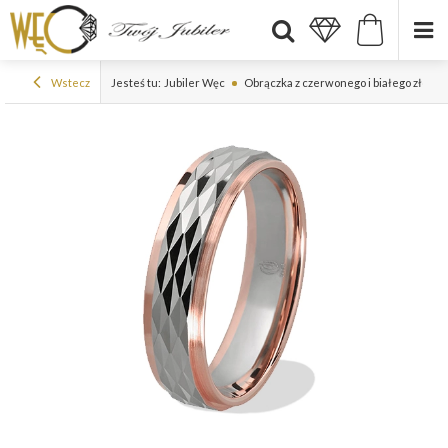
Wstecz
Jesteś tu:
Jubiler Węc
Obrączka z czerwonego i białego złota