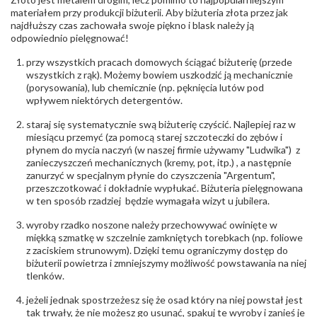
Producent
Łazur sp.j. Kowalowy 134 38-200 Jasło; NIP:
odpowiedzialny
:
6850004631; tel.13 44 56 100;
materiałem przy produkcji biżuterii. Aby biżuteria złota przez jak
biuro@obraczki.pl
,
PZ Stelmach Sp. z o.o. ul.
najdłuższy czas zachowała swoje piękno i blask należy ją
Północna 22 45-805 Opole; NIP 7542889545;
odpowiednio pielęgnować!
Tel. +48 77 54 90 100; biuro@stelmach.pl
Bezpieczeństwo
Nie nadaje się dla dzieci w wieku poniżej 3 lat
przy wszystkich pracach domowych ściągać biżuterię (przede
- rodzaj
,
Elementy w wyrobie wykonane z białego złota
wszystkich z rąk). Możemy bowiem uszkodzić ją mechanicznie
ostrzeżenia
:
zawierają nikiel
(porysowania), lub chemicznie (np. pęknięcia lutów pod
wpływem niektórych detergentów.
staraj się systematycznie swą biżuterię czyścić. Najlepiej raz w
miesiącu przemyć (za pomocą starej szczoteczki do zębów i
płynem do mycia naczyń (w naszej firmie używamy "Ludwika") z
zanieczyszczeń mechanicznych (kremy, pot, itp.) , a następnie
zanurzyć w specjalnym płynie do czyszczenia "Argentum",
przeszczotkować i dokładnie wypłukać. Biżuteria pielęgnowana
w ten sposób rzadziej będzie wymagała wizyt u jubilera.
wyroby rzadko noszone należy przechowywać owinięte w
miękką szmatkę w szczelnie zamkniętych torebkach (np. foliowe
z zaciskiem strunowym). Dzięki temu ograniczymy dostęp do
biżuterii powietrza i zmniejszymy możliwość powstawania na niej
tlenków.
jeżeli jednak spostrzeżesz się że osad który na niej powstał jest
tak trwały, że nie możesz go usunąć, spakuj te wyroby i zanieś je