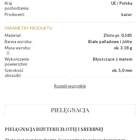
Kraj
UE / Polska
pochodzenia
:
Producent
:
Łazur
PARAMETRY PRODUKTU
Materiał
:
Złoto pr. 0,585
Barwa wyrobu
:
Białe palladowe i żółte
Masa wyrobu
:
ok. 3.18 g
Wykończenie
Błyszczące z matem
powierzchni
:
Szerokość
ok. 5,0 mm
obrączki
:
Profil
Płaski
Rozwiń wszystkie
zewnętrzny
obrączki
:
Profil
Płaski
wewnętrzny
obrączki
:
PIELĘGNACJA
Wysokość
ok. 1,1 mm
profilu obrączki
:
PIELĘGNACJA BIŻUTERII ZŁOTEJ I SREBRNEJ
INNE PARAMETRY
Złoto jest metalem drogim, lecz pomimo to najpopularniejszym