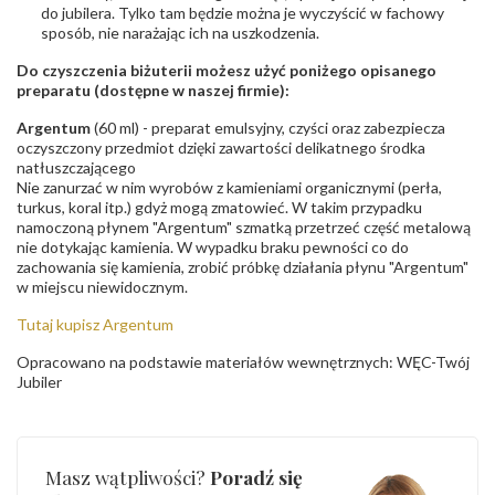
do jubilera. Tylko tam będzie można je wyczyścić w fachowy
sposób, nie narażając ich na uszkodzenia.
Do czyszczenia biżuterii możesz użyć poniżego opisanego
preparatu (dostępne w naszej firmie):
Argentum
(60 ml) - preparat emulsyjny, czyści oraz zabezpiecza
oczyszczony przedmiot dzięki zawartości delikatnego środka
natłuszczającego
Nie zanurzać w nim wyrobów z kamieniami organicznymi (perła,
turkus, koral itp.) gdyż mogą zmatowieć. W takim przypadku
namoczoną płynem "Argentum" szmatką przetrzeć część metalową
nie dotykając kamienia. W wypadku braku pewności co do
zachowania się kamienia, zrobić próbkę działania płynu "Argentum"
w miejscu niewidocznym.
Tutaj kupisz Argentum
Opracowano na podstawie materiałów wewnętrznych: WĘC-Twój
Jubiler
Masz wątpliwości?
Poradź się