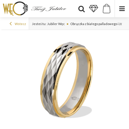
Wstecz
Jesteś tu:
Jubiler Węc
Obrączka z białego palladowego i żółte