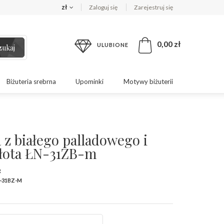
zł
Zaloguj się
Zarejestruj się
0,00 zł
ULUBIONE
zukaj
Biżuteria srebrna
Upominki
Motywy biżuterii
 z białego palladowego i
złota ŁN-31ZB-m
R
-31BZ-M