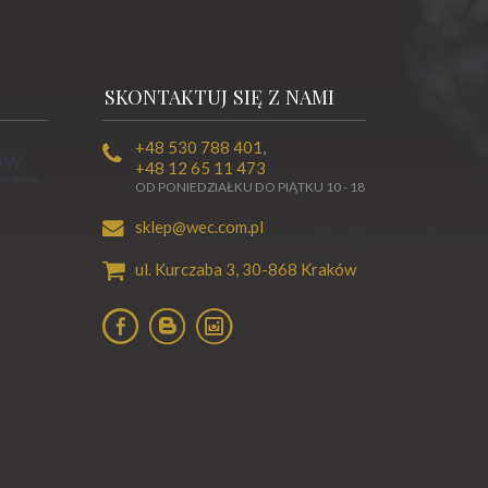
SKONTAKTUJ SIĘ Z NAMI
+48 530 788 401
,
+48 12 65 11 473
OD PONIEDZIAŁKU DO PIĄTKU 10 - 18
sklep@wec.com.pl
ul. Kurczaba 3,
30-868
Kraków