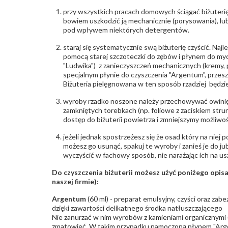
przy wszystkich pracach domowych ściągać biżuterię
bowiem uszkodzić ją mechanicznie (porysowania), lub
pod wpływem niektórych detergentów.
staraj się systematycznie swą biżuterię czyścić. Najl
pomocą starej szczoteczki do zębów i płynem do myc
"Ludwika") z zanieczyszczeń mechanicznych (kremy, po
specjalnym płynie do czyszczenia "Argentum", przes
Biżuteria pielęgnowana w ten sposób rzadziej będzie
wyroby rzadko noszone należy przechowywać owinię
zamkniętych torebkach (np. foliowe z zaciskiem str
dostęp do biżuterii powietrza i zmniejszymy możliwo
jeżeli jednak spostrzeżesz się że osad który na niej p
możesz go usunąć, spakuj te wyroby i zanieś je do ju
wyczyścić w fachowy sposób, nie narażając ich na us
Do czyszczenia biżuterii możesz użyć poniżego opi
naszej firmie):
Argentum
(60 ml) - preparat emulsyjny, czyści oraz za
dzięki zawartości delikatnego środka natłuszczającego
Nie zanurzać w nim wyrobów z kamieniami organicznymi (p
zmatowieć. W takim przypadku namoczoną płynem "Arge