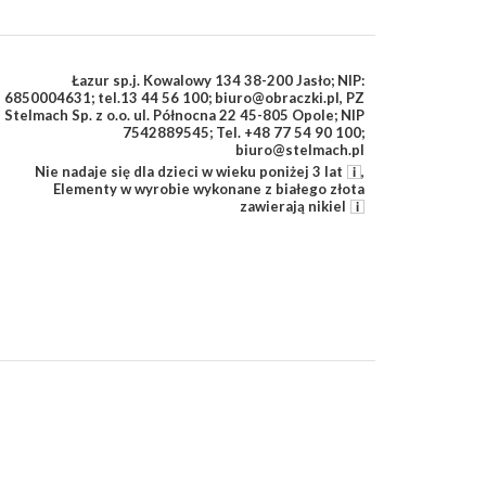
Łazur sp.j. Kowalowy 134 38-200 Jasło; NIP:
6850004631; tel.13 44 56 100; biuro@obraczki.pl
,
PZ
Stelmach Sp. z o.o. ul. Północna 22 45-805 Opole; NIP
7542889545; Tel. +48 77 54 90 100;
biuro@stelmach.pl
Nie nadaje się dla dzieci w wieku poniżej 3 lat
,
Elementy w wyrobie wykonane z białego złota
zawierają nikiel