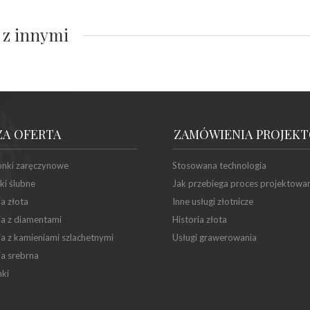
 z innymi
ZA OFERTA
ZAMÓWIENIA PROJEK
onki zaręczynowe
Stosowana technologia
ki ślubne
Jak przebiega proces projektowa
ia złota
Inne usługi złotnicze
ia z diamentami
Historia złota
ia z kamieniami szlachetnymi
Usługi grawerowania
ia srebrna
ki