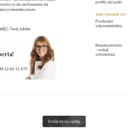
profilu obrączki
:
ności co do zachowania się
iejscu niewidocznym.
INNE PARAMETRY
Producent
odpowiedzialny
:
WĘC-Twój Jubiler
Bezpieczeństwo
- rodzaj
erta!
ostrzeżenia
:
48 12 65 11 473
Dodaj swoją opinię