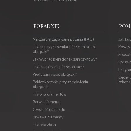
PORADNIK
POM
Najczęściej zadawane pytania (FAQ)
Jak ku
Jak zmierzyć rozmiar pierścionka lub
Koszty
obrączki?
Sposob
Jak wybrać pierścionek zaręczynowy?
Sprawd
Jakie napisy na pierścionkach?
Progra
Kiedy zamawiać obrączki?
Cechy p
Pakiet korzyści przy zamówieniu
szlache
obrączek
Historia diamentów
Barwa diamentu
Czystość diamentu
Krwawe diamenty
Historia złota