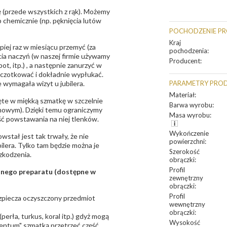
 (przede wszystkich z rąk). Możemy
 chemicznie (np. pęknięcia lutów
POCHODZENIE P
Kraj
epiej raz w miesiącu przemyć (za
pochodzenia
:
ia naczyń (w naszej firmie używamy
Producent
:
t, itp.) , a następnie zanurzyć w
zczotkować i dokładnie wypłukać.
 wymagała wizyt u jubilera.
PARAMETRY PRO
Materiał
:
te w miękką szmatkę w szczelnie
Barwa wyrobu
:
unowym). Dzięki temu ograniczymy
Masa wyrobu
:
ść powstawania na niej tlenków.
Wykończenie
owstał jest tak trwały, że nie
powierzchni
:
bilera. Tylko tam będzie można je
Szerokość
zkodzenia.
obrączki
:
Profil
sanego preparatu (dostępne w
zewnętrzny
obrączki
:
Profil
bezpiecza oczyszczony przedmiot
wewnętrzny
obrączki
:
erła, turkus, koral itp.) gdyż mogą
Wysokość
ntum" szmatką przetrzeć część