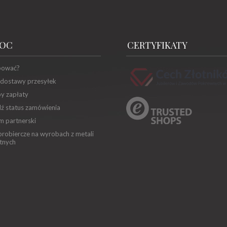
OC
CERTYFIKATY
pować?
 dostawy przesyłek
y zapłaty
ź status zamówienia
m partnerski
robiercze na wyrobach z metali
tnych