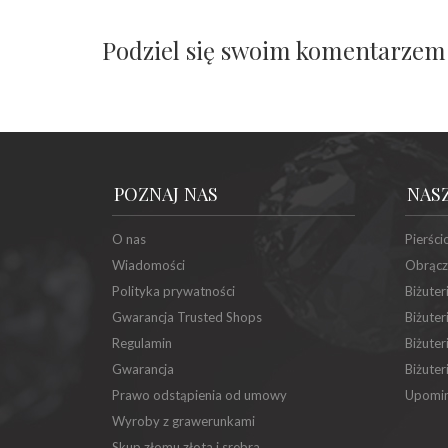
Podziel się swoim komentarzem
POZNAJ NAS
NAS
O nas
Pierści
Wiadomości
Obrącz
Polityka prywatności
Biżuter
Gwarancja Trusted Shops
Biżuter
Regulamin
Biżuter
Gwarancja
Biżuter
Prawo odstąpienia od umowy
Upomin
Wyroby z grawerunkami
Skup złomu złota i srebra