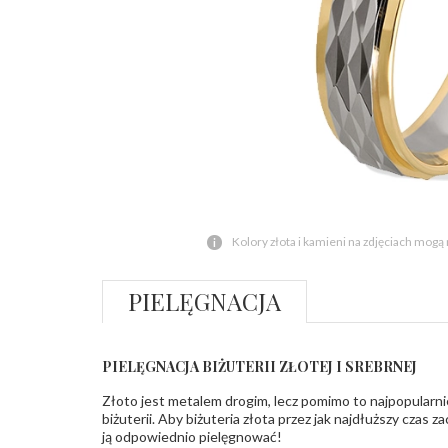
Kolory złota i kamieni na zdjęciach mogą
PIELĘGNACJA
PIELĘGNACJA BIŻUTERII ZŁOTEJ I SREBRNEJ
Złoto jest metalem drogim, lecz pomimo to najpopularni
biżuterii. Aby biżuteria złota przez jak najdłuższy czas 
ją odpowiednio pielęgnować!