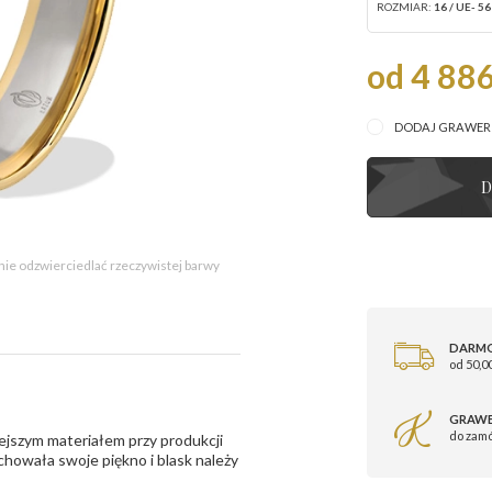
ROZMIAR:
16 / UE- 56
od 4 886
DODAJ GRAWE
D
 nie odzwierciedlać rzeczywistej barwy
DARM
od 50,00
GRAWE
do zam
ejszym materiałem przy produkcji
zachowała swoje piękno i blask należy