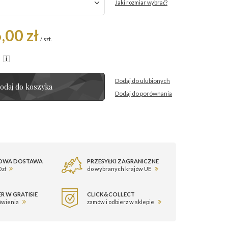
Jaki rozmiar wybrać?
,00 zł
/
szt.
R
Dodaj do ulubionych
odaj do koszyka
Dodaj do porównania
OWA DOSTAWA
PRZESYŁKI ZAGRANICZNE
 zł
do wybranych krajów UE
R W GRATISIE
CLICK&COLLECT
ówienia
zamów i odbierz w sklepie