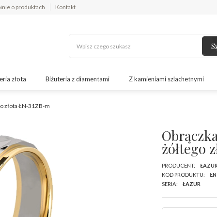
inie o produktach
Kontakt
S
eria złota
Biżuteria z diamentami
Z kamieniami szlachetnymi
ego złota ŁN-31ZB-m
Obrączka
żółtego 
PRODUCENT:
ŁAZU
KOD PRODUKTU:
ŁN
SERIA:
ŁAZUR