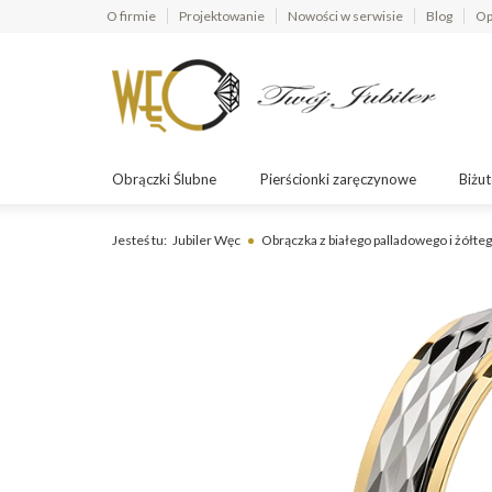
O firmie
Projektowanie
Nowości w serwisie
Blog
Op
Obrączki Ślubne
Pierścionki zaręczynowe
Biżut
Jesteś tu:
Jubiler Węc
Obrączka z białego palladowego i żółt