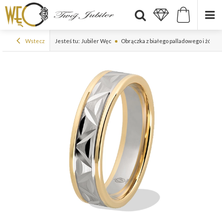
Wstecz
Jesteś tu:
Jubiler Węc
Obrączka z białego palladowego i żółteg