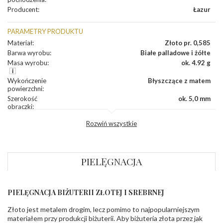
Producent
:
Łazur
PARAMETRY PRODUKTU
Materiał
:
Złoto pr. 0,585
Barwa wyrobu
:
Białe palladowe i żółte
Masa wyrobu
:
ok. 4.92 g
Wykończenie
Błyszczące z matem
powierzchni
:
Szerokość
ok. 5,0 mm
obrączki
:
Profil
Płaski
Rozwiń wszystkie
zewnętrzny
obrączki
:
Profil
Soczewka
wewnętrzny
obrączki
:
PIELĘGNACJA
Wysokość
ok. 1,3 mm
profilu obrączki
:
PIELĘGNACJA BIŻUTERII ZŁOTEJ I SREBRNEJ
INNE PARAMETRY
Złoto jest metalem drogim, lecz pomimo to najpopularniejszym
Producent
Łazur sp.j. Kowalowy 134 38-200 Jasło; NIP:
odpowiedzialny
:
6850004631; tel.13 44 56 100;
materiałem przy produkcji biżuterii. Aby biżuteria złota przez jak