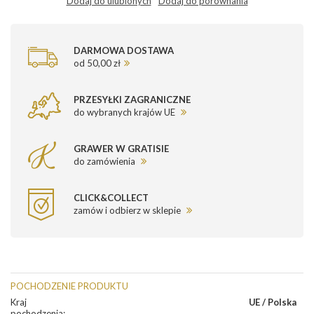
Dodaj do ulubionych
Dodaj do porównania
DARMOWA DOSTAWA
od 50,00 zł
PRZESYŁKI ZAGRANICZNE
do wybranych krajów UE
GRAWER W GRATISIE
do zamówienia
CLICK&COLLECT
zamów i odbierz w sklepie
POCHODZENIE PRODUKTU
Kraj
UE / Polska
pochodzenia
: