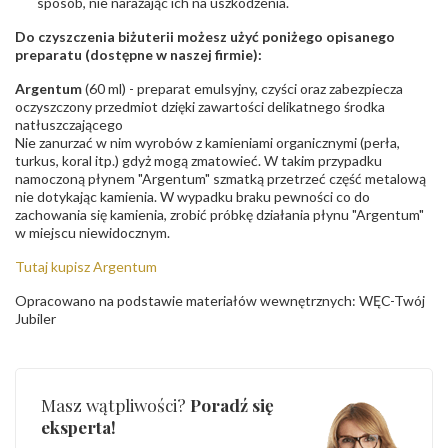
sposób, nie narażając ich na uszkodzenia.
Do czyszczenia biżuterii możesz użyć poniżego opisanego
preparatu (dostępne w naszej firmie):
Argentum
(60 ml) - preparat emulsyjny, czyści oraz zabezpiecza
oczyszczony przedmiot dzięki zawartości delikatnego środka
natłuszczającego
Nie zanurzać w nim wyrobów z kamieniami organicznymi (perła,
turkus, koral itp.) gdyż mogą zmatowieć. W takim przypadku
namoczoną płynem "Argentum" szmatką przetrzeć część metalową
nie dotykając kamienia. W wypadku braku pewności co do
zachowania się kamienia, zrobić próbkę działania płynu "Argentum"
w miejscu niewidocznym.
Tutaj kupisz Argentum
Opracowano na podstawie materiałów wewnętrznych: WĘC-Twój
Jubiler
Masz wątpliwości?
Poradź się
eksperta!