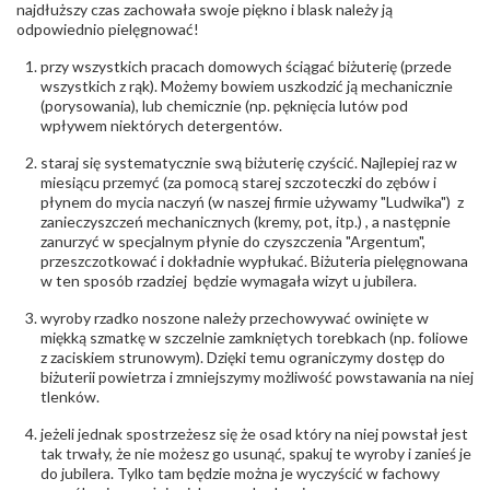
biuro@obraczki.pl
,
PZ Stelmach Sp. z o.o. ul.
najdłuższy czas zachowała swoje piękno i blask należy ją
Północna 22 45-805 Opole; NIP 7542889545;
odpowiednio pielęgnować!
Tel. +48 77 54 90 100; biuro@stelmach.pl
Bezpieczeństwo
Nie nadaje się dla dzieci w wieku poniżej 3 lat
przy wszystkich pracach domowych ściągać biżuterię (przede
- rodzaj
,
Elementy w wyrobie wykonane z białego złota
wszystkich z rąk). Możemy bowiem uszkodzić ją mechanicznie
ostrzeżenia
:
zawierają nikiel
(porysowania), lub chemicznie (np. pęknięcia lutów pod
wpływem niektórych detergentów.
staraj się systematycznie swą biżuterię czyścić. Najlepiej raz w
miesiącu przemyć (za pomocą starej szczoteczki do zębów i
płynem do mycia naczyń (w naszej firmie używamy "Ludwika") z
zanieczyszczeń mechanicznych (kremy, pot, itp.) , a następnie
zanurzyć w specjalnym płynie do czyszczenia "Argentum",
przeszczotkować i dokładnie wypłukać. Biżuteria pielęgnowana
w ten sposób rzadziej będzie wymagała wizyt u jubilera.
wyroby rzadko noszone należy przechowywać owinięte w
miękką szmatkę w szczelnie zamkniętych torebkach (np. foliowe
z zaciskiem strunowym). Dzięki temu ograniczymy dostęp do
biżuterii powietrza i zmniejszymy możliwość powstawania na niej
tlenków.
jeżeli jednak spostrzeżesz się że osad który na niej powstał jest
tak trwały, że nie możesz go usunąć, spakuj te wyroby i zanieś je
do jubilera. Tylko tam będzie można je wyczyścić w fachowy