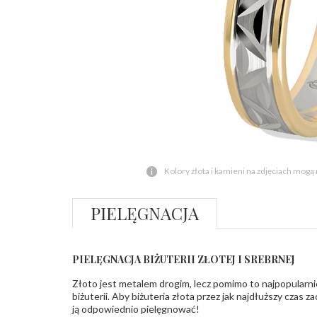
Kolory złota i kamieni na zdjęciach mogą
PIELĘGNACJA
PIELĘGNACJA BIŻUTERII ZŁOTEJ I SREBRNEJ
Złoto jest metalem drogim, lecz pomimo to najpopularni
biżuterii. Aby biżuteria złota przez jak najdłuższy czas 
ją odpowiednio pielęgnować!