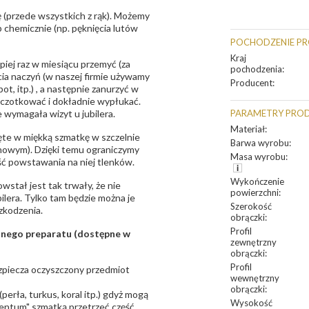
 (przede wszystkich z rąk). Możemy
 chemicznie (np. pęknięcia lutów
POCHODZENIE P
Kraj
epiej raz w miesiącu przemyć (za
pochodzenia
:
ia naczyń (w naszej firmie używamy
Producent
:
t, itp.) , a następnie zanurzyć w
zczotkować i dokładnie wypłukać.
 wymagała wizyt u jubilera.
PARAMETRY PRO
Materiał
:
te w miękką szmatkę w szczelnie
Barwa wyrobu
:
unowym). Dzięki temu ograniczymy
Masa wyrobu
:
ść powstawania na niej tlenków.
Wykończenie
owstał jest tak trwały, że nie
powierzchni
:
bilera. Tylko tam będzie można je
Szerokość
zkodzenia.
obrączki
:
Profil
sanego preparatu (dostępne w
zewnętrzny
obrączki
:
Profil
bezpiecza oczyszczony przedmiot
wewnętrzny
obrączki
:
erła, turkus, koral itp.) gdyż mogą
Wysokość
ntum" szmatką przetrzeć część