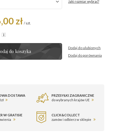
Jaki rozmiar wybrać?
,00 zł
/
szt.
R
Dodaj do ulubionych
odaj do koszyka
Dodaj do porównania
OWA DOSTAWA
PRZESYŁKI ZAGRANICZNE
 zł
do wybranych krajów UE
R W GRATISIE
CLICK&COLLECT
ówienia
zamów i odbierz w sklepie