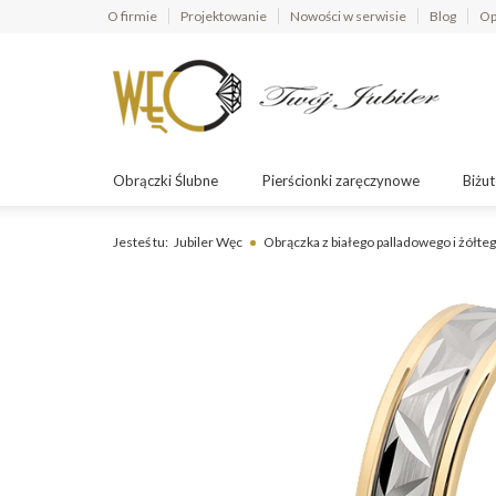
O firmie
Projektowanie
Nowości w serwisie
Blog
Op
Obrączki Ślubne
Pierścionki zaręczynowe
Biżut
Jesteś tu:
Jubiler Węc
Obrączka z białego palladowego i żółte