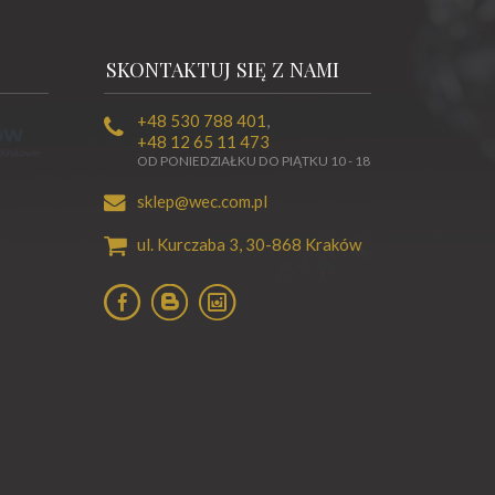
SKONTAKTUJ SIĘ Z NAMI
+48 530 788 401
,
+48 12 65 11 473
OD PONIEDZIAŁKU DO PIĄTKU 10 - 18
sklep@wec.com.pl
ul. Kurczaba 3,
30-868
Kraków