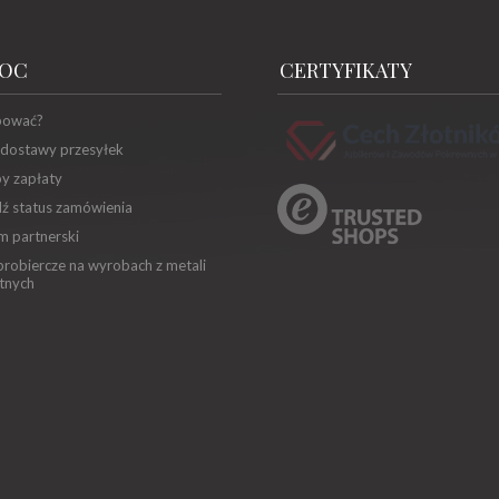
OC
CERTYFIKATY
pować?
 dostawy przesyłek
y zapłaty
ź status zamówienia
m partnerski
robiercze na wyrobach z metali
tnych