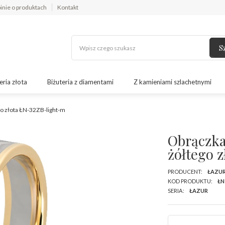
inie o produktach
Kontakt
S
eria złota
Biżuteria z diamentami
Z kamieniami szlachetnymi
go złota ŁN-32ZB-light-m
Obrączka
żółtego 
PRODUCENT:
ŁAZU
KOD PRODUKTU:
ŁN
SERIA:
ŁAZUR