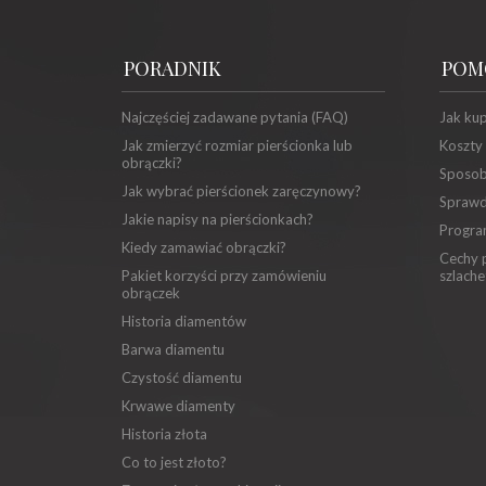
PORADNIK
POM
Najczęściej zadawane pytania (FAQ)
Jak ku
Jak zmierzyć rozmiar pierścionka lub
Koszty
obrączki?
Sposob
Jak wybrać pierścionek zaręczynowy?
Sprawd
Jakie napisy na pierścionkach?
Progra
Kiedy zamawiać obrączki?
Cechy p
Pakiet korzyści przy zamówieniu
szlache
obrączek
Historia diamentów
Barwa diamentu
Czystość diamentu
Krwawe diamenty
Historia złota
Co to jest złoto?