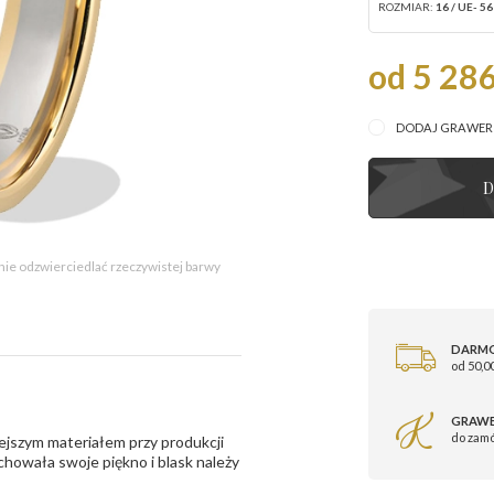
ROZMIAR:
16 / UE- 56
od 5 286
DODAJ GRAWE
D
 nie odzwierciedlać rzeczywistej barwy
DARM
od 50,00
GRAWE
do zam
ejszym materiałem przy produkcji
zachowała swoje piękno i blask należy