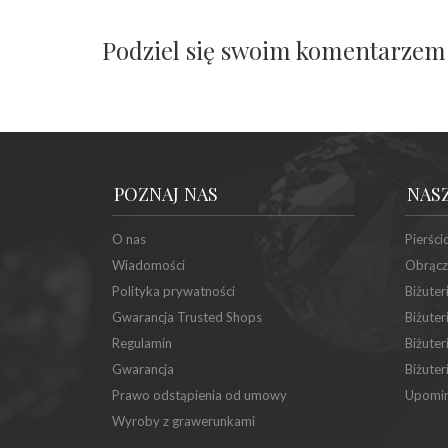
Podziel się swoim komentarzem
POZNAJ NAS
NAS
O nas
Pierści
Wiadomości
Obrącz
Polityka prywatności
Biżuter
Gwarancja Trusted Shops
Biżuter
Regulamin
Biżuter
Gwarancja
Biżuter
Prawo odstąpienia od umowy
Upomin
Wyroby z grawerunkami