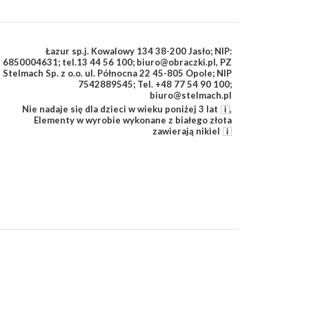
Łazur sp.j. Kowalowy 134 38-200 Jasło; NIP:
6850004631; tel.13 44 56 100; biuro@obraczki.pl
,
PZ
Stelmach Sp. z o.o. ul. Północna 22 45-805 Opole; NIP
7542889545; Tel. +48 77 54 90 100;
biuro@stelmach.pl
Nie nadaje się dla dzieci w wieku poniżej 3 lat
,
Elementy w wyrobie wykonane z białego złota
zawierają nikiel