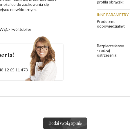
profilu obrączki
:
ności co do zachowania się
iejscu niewidocznym.
INNE PARAMETRY
Producent
odpowiedzialny
:
WĘC-Twój Jubiler
Bezpieczeństwo
- rodzaj
erta!
ostrzeżenia
:
48 12 65 11 473
Dodaj swoją opinię