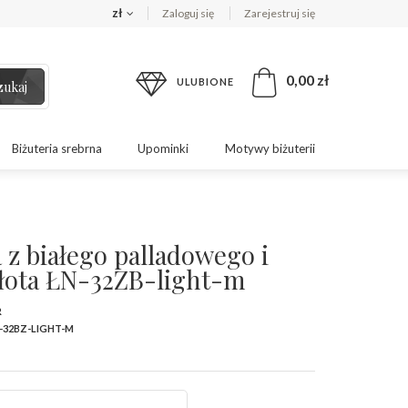
zł
Zaloguj się
Zarejestruj się
0,00 zł
ULUBIONE
zukaj
Biżuteria srebrna
Upominki
Motywy biżuterii
 z białego palladowego i
złota ŁN-32ZB-light-m
R
-32BZ-LIGHT-M