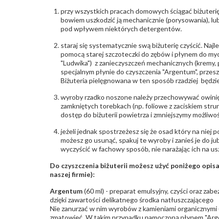
przy wszystkich pracach domowych ściągać biżuterię
bowiem uszkodzić ją mechanicznie (porysowania), lub
pod wpływem niektórych detergentów.
staraj się systematycznie swą biżuterię czyścić. Najl
pomocą starej szczoteczki do zębów i płynem do myc
"Ludwika") z zanieczyszczeń mechanicznych (kremy, po
specjalnym płynie do czyszczenia "Argentum", przes
Biżuteria pielęgnowana w ten sposób rzadziej będzie
wyroby rzadko noszone należy przechowywać owinię
zamkniętych torebkach (np. foliowe z zaciskiem str
dostęp do biżuterii powietrza i zmniejszymy możliwo
jeżeli jednak spostrzeżesz się że osad który na niej p
możesz go usunąć, spakuj te wyroby i zanieś je do ju
wyczyścić w fachowy sposób, nie narażając ich na us
Do czyszczenia biżuterii możesz użyć poniżego opi
naszej firmie):
Argentum
(60 ml) - preparat emulsyjny, czyści oraz za
dzięki zawartości delikatnego środka natłuszczającego
Nie zanurzać w nim wyrobów z kamieniami organicznymi (p
zmatowieć. W takim przypadku namoczoną płynem "Arge