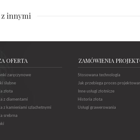
 z innymi
ZA OFERTA
ZAMÓWIENIA PROJEK
onki zaręczynowe
Stosowana technologia
ki ślubne
Jak przebiega proces projektowa
ia złota
Inne usługi złotnicze
ia z diamentami
Historia złota
ia z kamieniami szlachetnymi
Usługi grawerowania
ia srebrna
ki