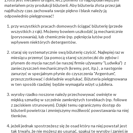
Producent
Łazur sp.j. Kowalowy 134 38-200 Jasło; NIP:
odpowiedzialny
:
6850004631; tel.13 44 56 100;
materiałem przy produkcji biżuterii. Aby biżuteria złota przez jak
biuro@obraczki.pl
,
PZ Stelmach Sp. z o.o. ul.
najdłuższy czas zachowała swoje piękno i blask należy ją
Północna 22 45-805 Opole; NIP 7542889545;
odpowiednio pielęgnować!
Tel. +48 77 54 90 100; biuro@stelmach.pl
Bezpieczeństwo
Nie nadaje się dla dzieci w wieku poniżej 3 lat
przy wszystkich pracach domowych ściągać biżuterię (przede
- rodzaj
,
Elementy w wyrobie wykonane z białego złota
wszystkich z rąk). Możemy bowiem uszkodzić ją mechanicznie
ostrzeżenia
:
zawierają nikiel
(porysowania), lub chemicznie (np. pęknięcia lutów pod
wpływem niektórych detergentów.
staraj się systematycznie swą biżuterię czyścić. Najlepiej raz w
miesiącu przemyć (za pomocą starej szczoteczki do zębów i
płynem do mycia naczyń (w naszej firmie używamy "Ludwika") z
zanieczyszczeń mechanicznych (kremy, pot, itp.) , a następnie
zanurzyć w specjalnym płynie do czyszczenia "Argentum",
przeszczotkować i dokładnie wypłukać. Biżuteria pielęgnowana
w ten sposób rzadziej będzie wymagała wizyt u jubilera.
wyroby rzadko noszone należy przechowywać owinięte w
miękką szmatkę w szczelnie zamkniętych torebkach (np. foliowe
z zaciskiem strunowym). Dzięki temu ograniczymy dostęp do
biżuterii powietrza i zmniejszymy możliwość powstawania na niej
tlenków.
jeżeli jednak spostrzeżesz się że osad który na niej powstał jest
tak trwały, że nie możesz go usunąć, spakuj te wyroby i zanieś je