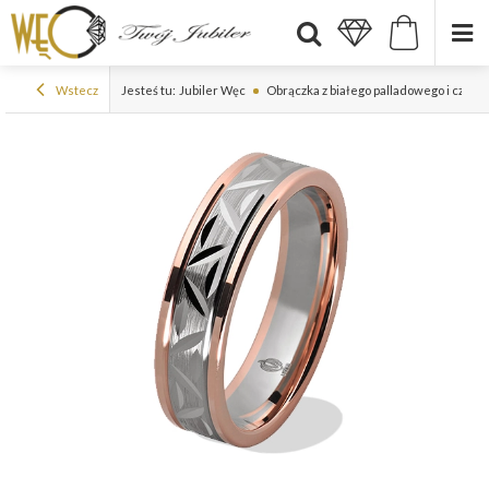
Wstecz
Jesteś tu:
Jubiler Węc
Obrączka z białego palladowego i czer