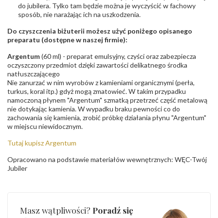
do jubilera. Tylko tam będzie można je wyczyścić w fachowy
sposób, nie narażając ich na uszkodzenia.
Do czyszczenia biżuterii możesz użyć poniżego opisanego
preparatu (dostępne w naszej firmie):
Argentum
(60 ml) - preparat emulsyjny, czyści oraz zabezpiecza
oczyszczony przedmiot dzięki zawartości delikatnego środka
natłuszczającego
Nie zanurzać w nim wyrobów z kamieniami organicznymi (perła,
turkus, koral itp.) gdyż mogą zmatowieć. W takim przypadku
namoczoną płynem "Argentum" szmatką przetrzeć część metalową
nie dotykając kamienia. W wypadku braku pewności co do
zachowania się kamienia, zrobić próbkę działania płynu "Argentum"
w miejscu niewidocznym.
Tutaj kupisz Argentum
Opracowano na podstawie materiałów wewnętrznych: WĘC-Twój
Jubiler
Masz wątpliwości?
Poradź się