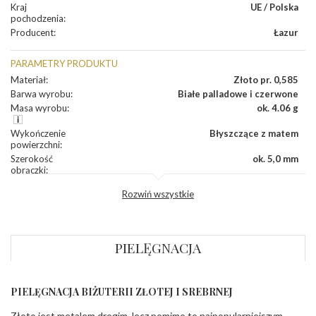
Kraj
UE / Polska
pochodzenia
:
Producent
:
Łazur
PARAMETRY PRODUKTU
Materiał
:
Złoto pr. 0,585
Barwa wyrobu
:
Białe palladowe i czerwone
Masa wyrobu
:
ok. 4.06 g
Wykończenie
Błyszczące z matem
powierzchni
:
Szerokość
ok. 5,0 mm
obrączki
:
Profil
Płaski
Rozwiń wszystkie
zewnętrzny
obrączki
:
Profil
Płaski
wewnętrzny
obrączki
:
PIELĘGNACJA
Wysokość
ok. 1,1 mm
profilu obrączki
:
PIELĘGNACJA BIŻUTERII ZŁOTEJ I SREBRNEJ
INNE PARAMETRY
Złoto jest metalem drogim, lecz pomimo to najpopularniejszym